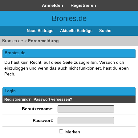
Anmelden
Registrieren
Bronies.de
Neue Beiträge
Aktuelle Beiträge
Suche
Bronies.de
>
Forenmeldung
Bronies.de
Du hast kein Recht, auf diese Seite zuzugreifen. Versuch dich
einzuloggen und wenn das auch nicht funktioniert, hast du eben
Pech.
Login
Registrierung?
·
Passwort vergessen?
Benutzername:
Passwort:
Merken