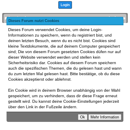
bronies.de
nach oben
Dieses Forum nutzt Cookies
Powered by
MyBB
, mobile Fassung:
MyBB GoMobile
.
Dieses Forum verwendet Cookies, um deine Login-
Zur Desktop-Version wechseln
Informationen zu speichern, wenn du registriert bist, und
This forum uses
Lukasz Tkacz
MyBB addons.
deinen letzten Besuch, wenn du es nicht bist. Cookies sind
kleine Textdokumente, die auf deinem Computer gespeichert
sind; Die von diesem Forum gesetzten Cookies düfen nur auf
dieser Website verwendet werden und stellen kein
Sicherheitsrisiko dar. Cookies auf diesem Forum speichern
auch die spezifischen Themen, die du gelesen hast und wann
du zum letzten Mal gelesen hast. Bitte bestätige, ob du diese
Cookies akzeptierst oder ablehnst.
Ein Cookie wird in deinem Browser unabhängig von der Wahl
gespeichert, um zu verhindern, dass dir diese Frage erneut
gestellt wird. Du kannst deine Cookie-Einstellungen jederzeit
über den Link in der Fußzeile ändern.