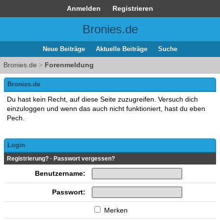
Anmelden
Registrieren
Bronies.de
Neue Beiträge
Aktuelle Beiträge
Suche
Bronies.de
>
Forenmeldung
Bronies.de
Du hast kein Recht, auf diese Seite zuzugreifen. Versuch dich
einzuloggen und wenn das auch nicht funktioniert, hast du eben
Pech.
Login
Registrierung?
·
Passwort vergessen?
Benutzername:
Passwort:
Merken