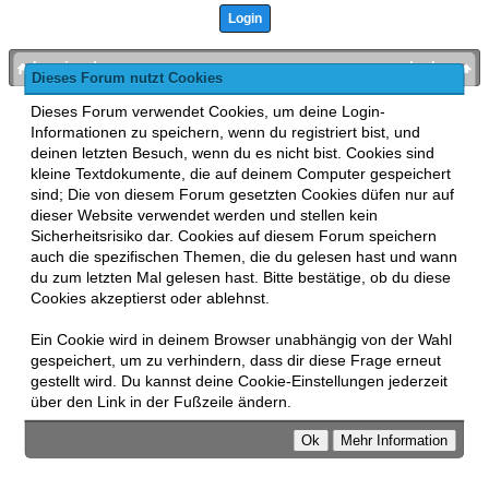
bronies.de
nach oben
Dieses Forum nutzt Cookies
Powered by
MyBB
, mobile Fassung:
MyBB GoMobile
.
Dieses Forum verwendet Cookies, um deine Login-
Zur Desktop-Version wechseln
Informationen zu speichern, wenn du registriert bist, und
This forum uses
Lukasz Tkacz
MyBB addons.
deinen letzten Besuch, wenn du es nicht bist. Cookies sind
kleine Textdokumente, die auf deinem Computer gespeichert
sind; Die von diesem Forum gesetzten Cookies düfen nur auf
dieser Website verwendet werden und stellen kein
Sicherheitsrisiko dar. Cookies auf diesem Forum speichern
auch die spezifischen Themen, die du gelesen hast und wann
du zum letzten Mal gelesen hast. Bitte bestätige, ob du diese
Cookies akzeptierst oder ablehnst.
Ein Cookie wird in deinem Browser unabhängig von der Wahl
gespeichert, um zu verhindern, dass dir diese Frage erneut
gestellt wird. Du kannst deine Cookie-Einstellungen jederzeit
über den Link in der Fußzeile ändern.