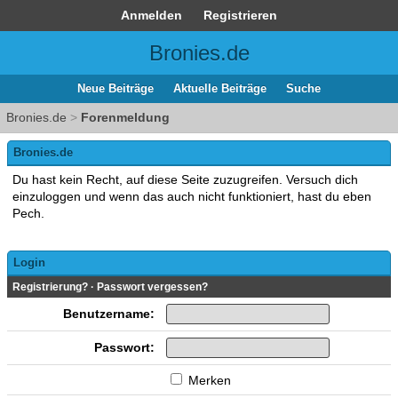
Anmelden
Registrieren
Bronies.de
Neue Beiträge
Aktuelle Beiträge
Suche
Bronies.de
>
Forenmeldung
Bronies.de
Du hast kein Recht, auf diese Seite zuzugreifen. Versuch dich
einzuloggen und wenn das auch nicht funktioniert, hast du eben
Pech.
Login
Registrierung?
·
Passwort vergessen?
Benutzername:
Passwort:
Merken