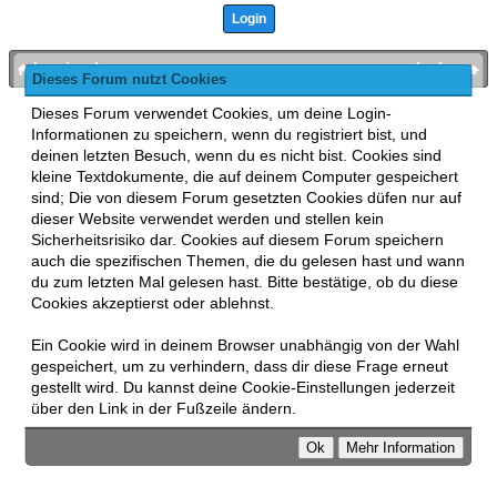
bronies.de
nach oben
Dieses Forum nutzt Cookies
Powered by
MyBB
, mobile Fassung:
MyBB GoMobile
.
Dieses Forum verwendet Cookies, um deine Login-
Zur Desktop-Version wechseln
Informationen zu speichern, wenn du registriert bist, und
This forum uses
Lukasz Tkacz
MyBB addons.
deinen letzten Besuch, wenn du es nicht bist. Cookies sind
kleine Textdokumente, die auf deinem Computer gespeichert
sind; Die von diesem Forum gesetzten Cookies düfen nur auf
dieser Website verwendet werden und stellen kein
Sicherheitsrisiko dar. Cookies auf diesem Forum speichern
auch die spezifischen Themen, die du gelesen hast und wann
du zum letzten Mal gelesen hast. Bitte bestätige, ob du diese
Cookies akzeptierst oder ablehnst.
Ein Cookie wird in deinem Browser unabhängig von der Wahl
gespeichert, um zu verhindern, dass dir diese Frage erneut
gestellt wird. Du kannst deine Cookie-Einstellungen jederzeit
über den Link in der Fußzeile ändern.