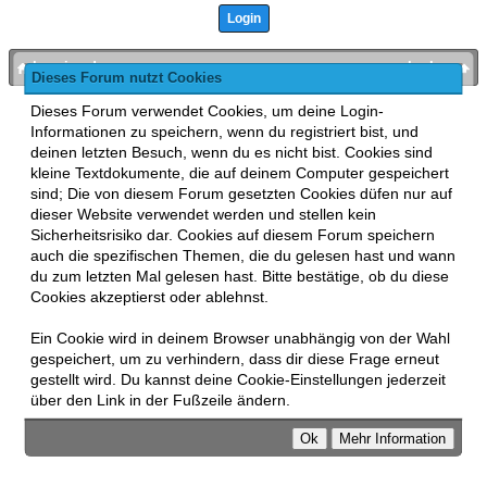
bronies.de
nach oben
Dieses Forum nutzt Cookies
Powered by
MyBB
, mobile Fassung:
MyBB GoMobile
.
Dieses Forum verwendet Cookies, um deine Login-
Zur Desktop-Version wechseln
Informationen zu speichern, wenn du registriert bist, und
This forum uses
Lukasz Tkacz
MyBB addons.
deinen letzten Besuch, wenn du es nicht bist. Cookies sind
kleine Textdokumente, die auf deinem Computer gespeichert
sind; Die von diesem Forum gesetzten Cookies düfen nur auf
dieser Website verwendet werden und stellen kein
Sicherheitsrisiko dar. Cookies auf diesem Forum speichern
auch die spezifischen Themen, die du gelesen hast und wann
du zum letzten Mal gelesen hast. Bitte bestätige, ob du diese
Cookies akzeptierst oder ablehnst.
Ein Cookie wird in deinem Browser unabhängig von der Wahl
gespeichert, um zu verhindern, dass dir diese Frage erneut
gestellt wird. Du kannst deine Cookie-Einstellungen jederzeit
über den Link in der Fußzeile ändern.