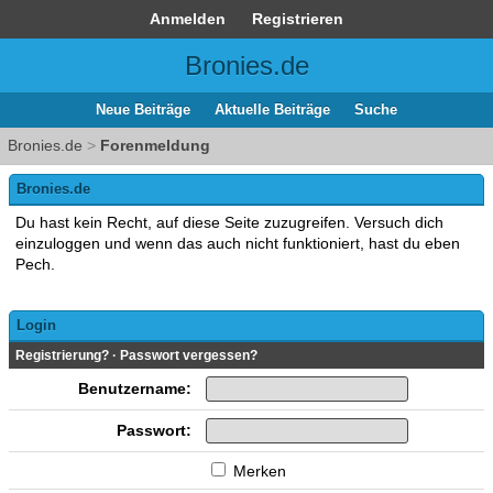
Anmelden
Registrieren
Bronies.de
Neue Beiträge
Aktuelle Beiträge
Suche
Bronies.de
>
Forenmeldung
Bronies.de
Du hast kein Recht, auf diese Seite zuzugreifen. Versuch dich
einzuloggen und wenn das auch nicht funktioniert, hast du eben
Pech.
Login
Registrierung?
·
Passwort vergessen?
Benutzername:
Passwort:
Merken