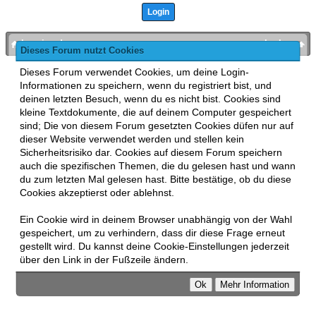
bronies.de
nach oben
Dieses Forum nutzt Cookies
Powered by
MyBB
, mobile Fassung:
MyBB GoMobile
.
Dieses Forum verwendet Cookies, um deine Login-
Zur Desktop-Version wechseln
Informationen zu speichern, wenn du registriert bist, und
This forum uses
Lukasz Tkacz
MyBB addons.
deinen letzten Besuch, wenn du es nicht bist. Cookies sind
kleine Textdokumente, die auf deinem Computer gespeichert
sind; Die von diesem Forum gesetzten Cookies düfen nur auf
dieser Website verwendet werden und stellen kein
Sicherheitsrisiko dar. Cookies auf diesem Forum speichern
auch die spezifischen Themen, die du gelesen hast und wann
du zum letzten Mal gelesen hast. Bitte bestätige, ob du diese
Cookies akzeptierst oder ablehnst.
Ein Cookie wird in deinem Browser unabhängig von der Wahl
gespeichert, um zu verhindern, dass dir diese Frage erneut
gestellt wird. Du kannst deine Cookie-Einstellungen jederzeit
über den Link in der Fußzeile ändern.