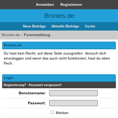
Anmelden
Registrieren
Bronies.de
Neue Beiträge
Aktuelle Beiträge
Suche
Bronies.de
>
Forenmeldung
Bronies.de
Du hast kein Recht, auf diese Seite zuzugreifen. Versuch dich
einzuloggen und wenn das auch nicht funktioniert, hast du eben
Pech.
Login
Registrierung?
·
Passwort vergessen?
Benutzername:
Passwort:
Merken