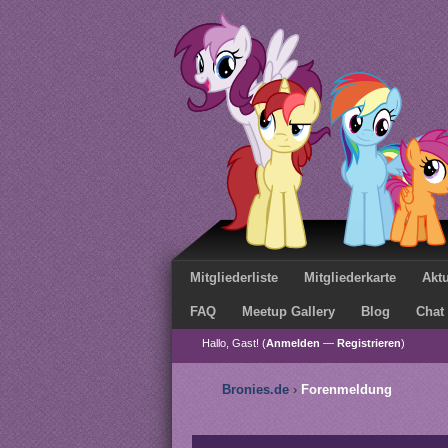
Mitgliederliste
Mitgliederkarte
Aktu
FAQ
Meetup Gallery
Blog
Chat
Hallo, Gast! (
Anmelden
—
Registrieren
)
Bronies.de
›
Forenmeldung