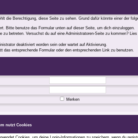
fehlt die Berechtigung, diese Seite zu sehen. Grund dafür könnte einer der fol
iert. Bitte benutze das Formular unten auf dieser Seite, um dich einzuloggen.
ite zu betreten. Versuchst du auf eine Administratoren-Seite zu kommen? Lies
strator deaktiviert worden sein oder wartet auf Aktivierung.
statt das entsprechende Formular oder den entsprechenden Link zu benutzen.
Merken
um nutzt Cookies
wendet Cookies, um deine Login-Informationen zu speichern, wenn du registri