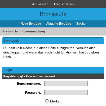
Anmelden
Registrieren
Bronies.de
Neue Beiträge
Aktuelle Beiträge
Suche
Bronies.de
>
Forenmeldung
Bronies.de
Du hast kein Recht, auf diese Seite zuzugreifen. Versuch dich
einzuloggen und wenn das auch nicht funktioniert, hast du eben
Pech.
Login
Registrierung?
·
Passwort vergessen?
Benutzername:
Passwort:
Merken