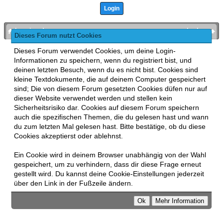
bronies.de
nach oben
Dieses Forum nutzt Cookies
Powered by
MyBB
, mobile Fassung:
MyBB GoMobile
.
Dieses Forum verwendet Cookies, um deine Login-
Zur Desktop-Version wechseln
Informationen zu speichern, wenn du registriert bist, und
This forum uses
Lukasz Tkacz
MyBB addons.
deinen letzten Besuch, wenn du es nicht bist. Cookies sind
kleine Textdokumente, die auf deinem Computer gespeichert
sind; Die von diesem Forum gesetzten Cookies düfen nur auf
dieser Website verwendet werden und stellen kein
Sicherheitsrisiko dar. Cookies auf diesem Forum speichern
auch die spezifischen Themen, die du gelesen hast und wann
du zum letzten Mal gelesen hast. Bitte bestätige, ob du diese
Cookies akzeptierst oder ablehnst.
Ein Cookie wird in deinem Browser unabhängig von der Wahl
gespeichert, um zu verhindern, dass dir diese Frage erneut
gestellt wird. Du kannst deine Cookie-Einstellungen jederzeit
über den Link in der Fußzeile ändern.