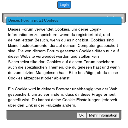
bronies.de
nach oben
Dieses Forum nutzt Cookies
Powered by
MyBB
, mobile Fassung:
MyBB GoMobile
.
Dieses Forum verwendet Cookies, um deine Login-
Zur Desktop-Version wechseln
Informationen zu speichern, wenn du registriert bist, und
This forum uses
Lukasz Tkacz
MyBB addons.
deinen letzten Besuch, wenn du es nicht bist. Cookies sind
kleine Textdokumente, die auf deinem Computer gespeichert
sind; Die von diesem Forum gesetzten Cookies düfen nur auf
dieser Website verwendet werden und stellen kein
Sicherheitsrisiko dar. Cookies auf diesem Forum speichern
auch die spezifischen Themen, die du gelesen hast und wann
du zum letzten Mal gelesen hast. Bitte bestätige, ob du diese
Cookies akzeptierst oder ablehnst.
Ein Cookie wird in deinem Browser unabhängig von der Wahl
gespeichert, um zu verhindern, dass dir diese Frage erneut
gestellt wird. Du kannst deine Cookie-Einstellungen jederzeit
über den Link in der Fußzeile ändern.