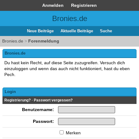
Anmelden
Registrieren
Bronies.de
Neue Beiträge
Aktuelle Beiträge
Suche
Bronies.de
>
Forenmeldung
Bronies.de
Du hast kein Recht, auf diese Seite zuzugreifen. Versuch dich
einzuloggen und wenn das auch nicht funktioniert, hast du eben
Pech.
Login
Registrierung?
·
Passwort vergessen?
Benutzername:
Passwort:
Merken