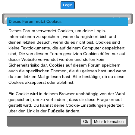
bronies.de
nach oben
Dieses Forum nutzt Cookies
Powered by
MyBB
, mobile Fassung:
MyBB GoMobile
.
Dieses Forum verwendet Cookies, um deine Login-
Zur Desktop-Version wechseln
Informationen zu speichern, wenn du registriert bist, und
This forum uses
Lukasz Tkacz
MyBB addons.
deinen letzten Besuch, wenn du es nicht bist. Cookies sind
kleine Textdokumente, die auf deinem Computer gespeichert
sind; Die von diesem Forum gesetzten Cookies düfen nur auf
dieser Website verwendet werden und stellen kein
Sicherheitsrisiko dar. Cookies auf diesem Forum speichern
auch die spezifischen Themen, die du gelesen hast und wann
du zum letzten Mal gelesen hast. Bitte bestätige, ob du diese
Cookies akzeptierst oder ablehnst.
Ein Cookie wird in deinem Browser unabhängig von der Wahl
gespeichert, um zu verhindern, dass dir diese Frage erneut
gestellt wird. Du kannst deine Cookie-Einstellungen jederzeit
über den Link in der Fußzeile ändern.