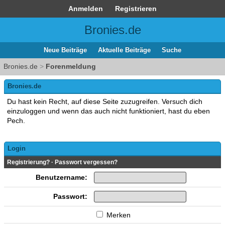
Anmelden
Registrieren
Bronies.de
Neue Beiträge
Aktuelle Beiträge
Suche
Bronies.de
>
Forenmeldung
Bronies.de
Du hast kein Recht, auf diese Seite zuzugreifen. Versuch dich
einzuloggen und wenn das auch nicht funktioniert, hast du eben
Pech.
Login
Registrierung?
·
Passwort vergessen?
Benutzername:
Passwort:
Merken