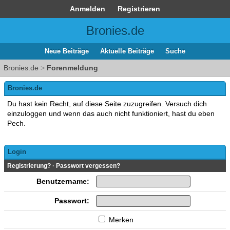
Anmelden
Registrieren
Bronies.de
Neue Beiträge
Aktuelle Beiträge
Suche
Bronies.de
>
Forenmeldung
Bronies.de
Du hast kein Recht, auf diese Seite zuzugreifen. Versuch dich
einzuloggen und wenn das auch nicht funktioniert, hast du eben
Pech.
Login
Registrierung?
·
Passwort vergessen?
Benutzername:
Passwort:
Merken