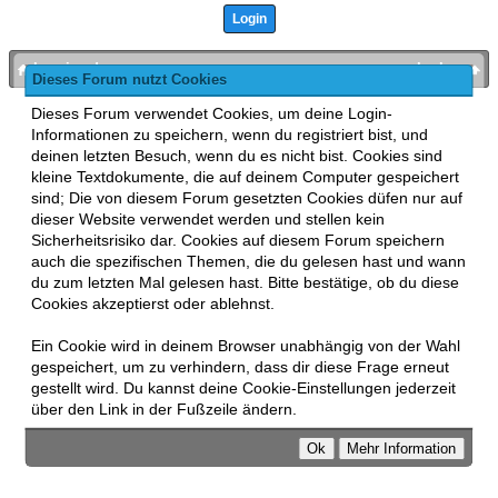
bronies.de
nach oben
Dieses Forum nutzt Cookies
Powered by
MyBB
, mobile Fassung:
MyBB GoMobile
.
Dieses Forum verwendet Cookies, um deine Login-
Zur Desktop-Version wechseln
Informationen zu speichern, wenn du registriert bist, und
This forum uses
Lukasz Tkacz
MyBB addons.
deinen letzten Besuch, wenn du es nicht bist. Cookies sind
kleine Textdokumente, die auf deinem Computer gespeichert
sind; Die von diesem Forum gesetzten Cookies düfen nur auf
dieser Website verwendet werden und stellen kein
Sicherheitsrisiko dar. Cookies auf diesem Forum speichern
auch die spezifischen Themen, die du gelesen hast und wann
du zum letzten Mal gelesen hast. Bitte bestätige, ob du diese
Cookies akzeptierst oder ablehnst.
Ein Cookie wird in deinem Browser unabhängig von der Wahl
gespeichert, um zu verhindern, dass dir diese Frage erneut
gestellt wird. Du kannst deine Cookie-Einstellungen jederzeit
über den Link in der Fußzeile ändern.