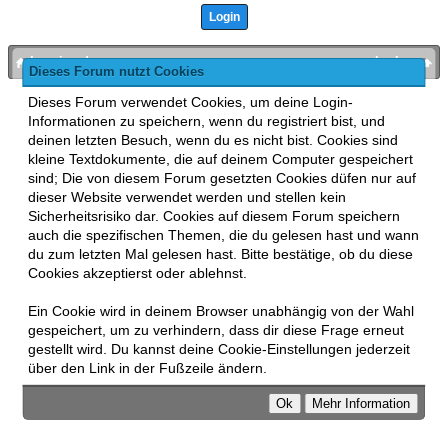
bronies.de
nach oben
Dieses Forum nutzt Cookies
Powered by
MyBB
, mobile Fassung:
MyBB GoMobile
.
Dieses Forum verwendet Cookies, um deine Login-
Zur Desktop-Version wechseln
Informationen zu speichern, wenn du registriert bist, und
This forum uses
Lukasz Tkacz
MyBB addons.
deinen letzten Besuch, wenn du es nicht bist. Cookies sind
kleine Textdokumente, die auf deinem Computer gespeichert
sind; Die von diesem Forum gesetzten Cookies düfen nur auf
dieser Website verwendet werden und stellen kein
Sicherheitsrisiko dar. Cookies auf diesem Forum speichern
auch die spezifischen Themen, die du gelesen hast und wann
du zum letzten Mal gelesen hast. Bitte bestätige, ob du diese
Cookies akzeptierst oder ablehnst.
Ein Cookie wird in deinem Browser unabhängig von der Wahl
gespeichert, um zu verhindern, dass dir diese Frage erneut
gestellt wird. Du kannst deine Cookie-Einstellungen jederzeit
über den Link in der Fußzeile ändern.