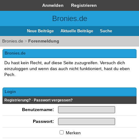
Anmelden
Registrieren
Bronies.de
Neue Beiträge
Aktuelle Beiträge
Suche
Bronies.de
>
Forenmeldung
Bronies.de
Du hast kein Recht, auf diese Seite zuzugreifen. Versuch dich
einzuloggen und wenn das auch nicht funktioniert, hast du eben
Pech.
Login
Registrierung?
·
Passwort vergessen?
Benutzername:
Passwort:
Merken