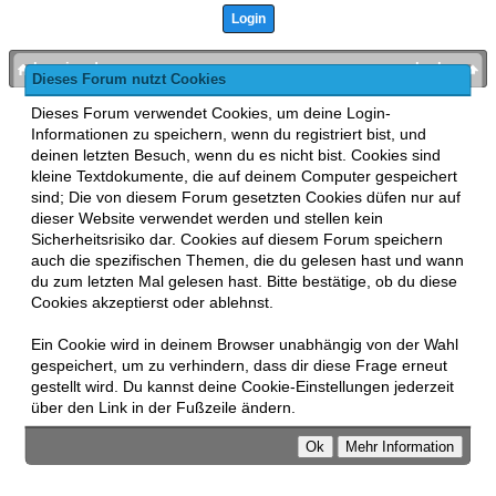
bronies.de
nach oben
Dieses Forum nutzt Cookies
Powered by
MyBB
, mobile Fassung:
MyBB GoMobile
.
Dieses Forum verwendet Cookies, um deine Login-
Zur Desktop-Version wechseln
Informationen zu speichern, wenn du registriert bist, und
This forum uses
Lukasz Tkacz
MyBB addons.
deinen letzten Besuch, wenn du es nicht bist. Cookies sind
kleine Textdokumente, die auf deinem Computer gespeichert
sind; Die von diesem Forum gesetzten Cookies düfen nur auf
dieser Website verwendet werden und stellen kein
Sicherheitsrisiko dar. Cookies auf diesem Forum speichern
auch die spezifischen Themen, die du gelesen hast und wann
du zum letzten Mal gelesen hast. Bitte bestätige, ob du diese
Cookies akzeptierst oder ablehnst.
Ein Cookie wird in deinem Browser unabhängig von der Wahl
gespeichert, um zu verhindern, dass dir diese Frage erneut
gestellt wird. Du kannst deine Cookie-Einstellungen jederzeit
über den Link in der Fußzeile ändern.