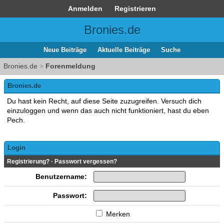
Anmelden
Registrieren
Bronies.de
Neue Beiträge
Aktuelle Beiträge
Suche
Bronies.de
>
Forenmeldung
Bronies.de
Du hast kein Recht, auf diese Seite zuzugreifen. Versuch dich
einzuloggen und wenn das auch nicht funktioniert, hast du eben
Pech.
Login
Registrierung?
·
Passwort vergessen?
Benutzername:
Passwort:
Merken