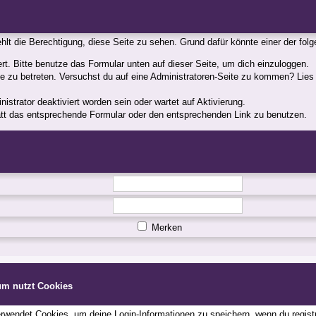
fehlt die Berechtigung, diese Seite zu sehen. Grund dafür könnte einer der fol
iert. Bitte benutze das Formular unten auf dieser Seite, um dich einzuloggen.
ite zu betreten. Versuchst du auf eine Administratoren-Seite zu kommen? Lies
strator deaktiviert worden sein oder wartet auf Aktivierung.
statt das entsprechende Formular oder den entsprechenden Link zu benutzen.
Merken
um nutzt Cookies
wendet Cookies, um deine Login-Informationen zu speichern, wenn du registri