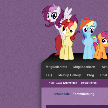
Mitgliederliste
Mitgliederkarte
Aktu
FAQ
Meetup Gallery
Blog
Chat
Hallo, Gast! (
Anmelden
—
Registrieren
)
Bronies.de
›
Forenmeldung