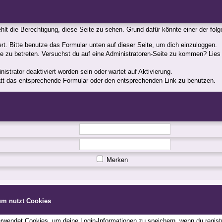
fehlt die Berechtigung, diese Seite zu sehen. Grund dafür könnte einer der fol
iert. Bitte benutze das Formular unten auf dieser Seite, um dich einzuloggen.
ite zu betreten. Versuchst du auf eine Administratoren-Seite zu kommen? Lies
strator deaktiviert worden sein oder wartet auf Aktivierung.
statt das entsprechende Formular oder den entsprechenden Link zu benutzen.
Merken
um nutzt Cookies
wendet Cookies, um deine Login-Informationen zu speichern, wenn du registri