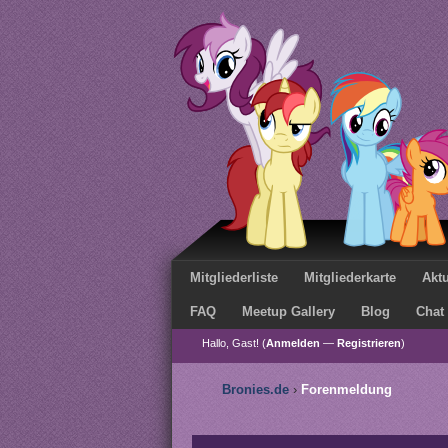
Mitgliederliste
Mitgliederkarte
Aktu
FAQ
Meetup Gallery
Blog
Chat
Hallo, Gast! (
Anmelden
—
Registrieren
)
Bronies.de
›
Forenmeldung