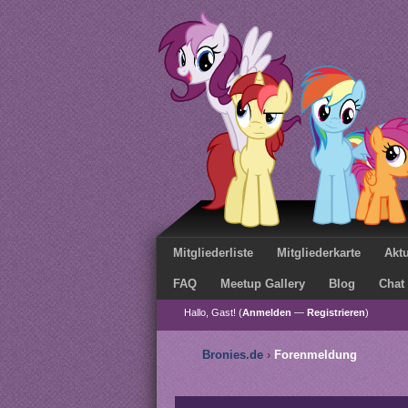
Mitgliederliste
Mitgliederkarte
Aktu
FAQ
Meetup Gallery
Blog
Chat
Hallo, Gast! (
Anmelden
—
Registrieren
)
Bronies.de
›
Forenmeldung