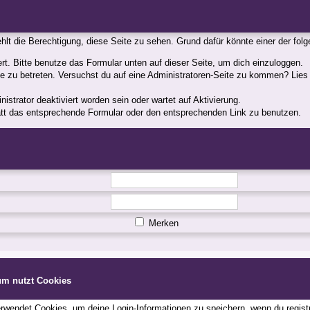
fehlt die Berechtigung, diese Seite zu sehen. Grund dafür könnte einer der fol
iert. Bitte benutze das Formular unten auf dieser Seite, um dich einzuloggen.
ite zu betreten. Versuchst du auf eine Administratoren-Seite zu kommen? Lies
strator deaktiviert worden sein oder wartet auf Aktivierung.
statt das entsprechende Formular oder den entsprechenden Link zu benutzen.
Merken
um nutzt Cookies
wendet Cookies, um deine Login-Informationen zu speichern, wenn du registri