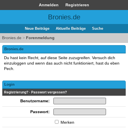
Anmelden
Registrieren
Bronies.de
Neue Beiträge
Aktuelle Beiträge
Suche
Bronies.de
>
Forenmeldung
Bronies.de
Du hast kein Recht, auf diese Seite zuzugreifen. Versuch dich
einzuloggen und wenn das auch nicht funktioniert, hast du eben
Pech.
Login
Registrierung?
·
Passwort vergessen?
Benutzername:
Passwort:
Merken