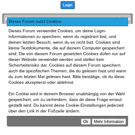
bronies.de
nach oben
Dieses Forum nutzt Cookies
Powered by
MyBB
, mobile Fassung:
MyBB GoMobile
.
Dieses Forum verwendet Cookies, um deine Login-
Zur Desktop-Version wechseln
Informationen zu speichern, wenn du registriert bist, und
This forum uses
Lukasz Tkacz
MyBB addons.
deinen letzten Besuch, wenn du es nicht bist. Cookies sind
kleine Textdokumente, die auf deinem Computer gespeichert
sind; Die von diesem Forum gesetzten Cookies düfen nur auf
dieser Website verwendet werden und stellen kein
Sicherheitsrisiko dar. Cookies auf diesem Forum speichern
auch die spezifischen Themen, die du gelesen hast und wann
du zum letzten Mal gelesen hast. Bitte bestätige, ob du diese
Cookies akzeptierst oder ablehnst.
Ein Cookie wird in deinem Browser unabhängig von der Wahl
gespeichert, um zu verhindern, dass dir diese Frage erneut
gestellt wird. Du kannst deine Cookie-Einstellungen jederzeit
über den Link in der Fußzeile ändern.