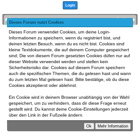
bronies.de
nach oben
Dieses Forum nutzt Cookies
Powered by
MyBB
, mobile Fassung:
MyBB GoMobile
.
Dieses Forum verwendet Cookies, um deine Login-
Zur Desktop-Version wechseln
Informationen zu speichern, wenn du registriert bist, und
This forum uses
Lukasz Tkacz
MyBB addons.
deinen letzten Besuch, wenn du es nicht bist. Cookies sind
kleine Textdokumente, die auf deinem Computer gespeichert
sind; Die von diesem Forum gesetzten Cookies düfen nur auf
dieser Website verwendet werden und stellen kein
Sicherheitsrisiko dar. Cookies auf diesem Forum speichern
auch die spezifischen Themen, die du gelesen hast und wann
du zum letzten Mal gelesen hast. Bitte bestätige, ob du diese
Cookies akzeptierst oder ablehnst.
Ein Cookie wird in deinem Browser unabhängig von der Wahl
gespeichert, um zu verhindern, dass dir diese Frage erneut
gestellt wird. Du kannst deine Cookie-Einstellungen jederzeit
über den Link in der Fußzeile ändern.