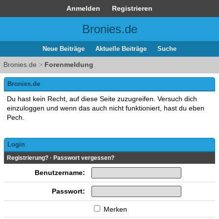
Anmelden
Registrieren
Bronies.de
Neue Beiträge
Aktuelle Beiträge
Suche
Bronies.de
>
Forenmeldung
Bronies.de
Du hast kein Recht, auf diese Seite zuzugreifen. Versuch dich
einzuloggen und wenn das auch nicht funktioniert, hast du eben
Pech.
Login
Registrierung?
·
Passwort vergessen?
Benutzername:
Passwort:
Merken