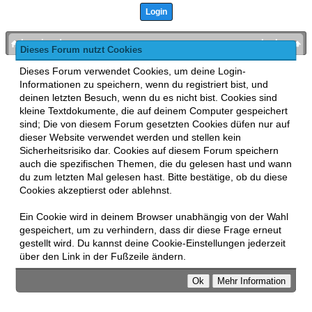
bronies.de
nach oben
Dieses Forum nutzt Cookies
Powered by
MyBB
, mobile Fassung:
MyBB GoMobile
.
Dieses Forum verwendet Cookies, um deine Login-
Zur Desktop-Version wechseln
Informationen zu speichern, wenn du registriert bist, und
This forum uses
Lukasz Tkacz
MyBB addons.
deinen letzten Besuch, wenn du es nicht bist. Cookies sind
kleine Textdokumente, die auf deinem Computer gespeichert
sind; Die von diesem Forum gesetzten Cookies düfen nur auf
dieser Website verwendet werden und stellen kein
Sicherheitsrisiko dar. Cookies auf diesem Forum speichern
auch die spezifischen Themen, die du gelesen hast und wann
du zum letzten Mal gelesen hast. Bitte bestätige, ob du diese
Cookies akzeptierst oder ablehnst.
Ein Cookie wird in deinem Browser unabhängig von der Wahl
gespeichert, um zu verhindern, dass dir diese Frage erneut
gestellt wird. Du kannst deine Cookie-Einstellungen jederzeit
über den Link in der Fußzeile ändern.