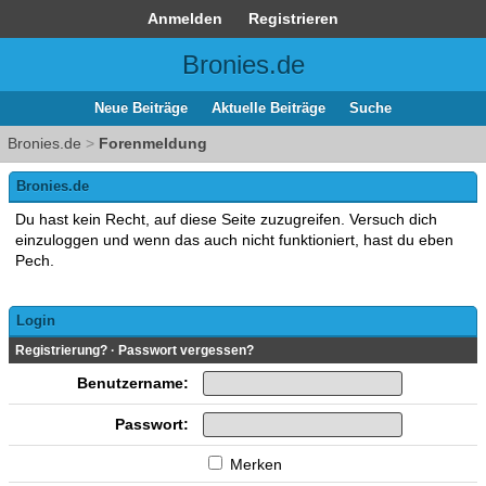
Anmelden
Registrieren
Bronies.de
Neue Beiträge
Aktuelle Beiträge
Suche
Bronies.de
>
Forenmeldung
Bronies.de
Du hast kein Recht, auf diese Seite zuzugreifen. Versuch dich
einzuloggen und wenn das auch nicht funktioniert, hast du eben
Pech.
Login
Registrierung?
·
Passwort vergessen?
Benutzername:
Passwort:
Merken