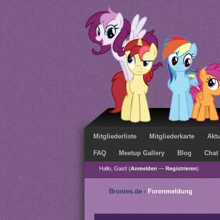
Mitgliederliste
Mitgliederkarte
Aktu
FAQ
Meetup Gallery
Blog
Chat
Hallo, Gast! (
Anmelden
—
Registrieren
)
Bronies.de
›
Forenmeldung