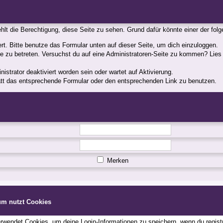
fehlt die Berechtigung, diese Seite zu sehen. Grund dafür könnte einer der fol
iert. Bitte benutze das Formular unten auf dieser Seite, um dich einzuloggen.
ite zu betreten. Versuchst du auf eine Administratoren-Seite zu kommen? Lies
strator deaktiviert worden sein oder wartet auf Aktivierung.
statt das entsprechende Formular oder den entsprechenden Link zu benutzen.
Merken
um nutzt Cookies
wendet Cookies, um deine Login-Informationen zu speichern, wenn du registri