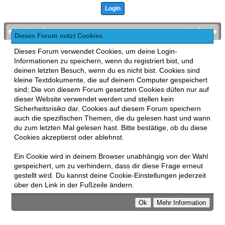
bronies.de
nach oben
Dieses Forum nutzt Cookies
Powered by
MyBB
, mobile Fassung:
MyBB GoMobile
.
Dieses Forum verwendet Cookies, um deine Login-
Zur Desktop-Version wechseln
Informationen zu speichern, wenn du registriert bist, und
This forum uses
Lukasz Tkacz
MyBB addons.
deinen letzten Besuch, wenn du es nicht bist. Cookies sind
kleine Textdokumente, die auf deinem Computer gespeichert
sind; Die von diesem Forum gesetzten Cookies düfen nur auf
dieser Website verwendet werden und stellen kein
Sicherheitsrisiko dar. Cookies auf diesem Forum speichern
auch die spezifischen Themen, die du gelesen hast und wann
du zum letzten Mal gelesen hast. Bitte bestätige, ob du diese
Cookies akzeptierst oder ablehnst.
Ein Cookie wird in deinem Browser unabhängig von der Wahl
gespeichert, um zu verhindern, dass dir diese Frage erneut
gestellt wird. Du kannst deine Cookie-Einstellungen jederzeit
über den Link in der Fußzeile ändern.