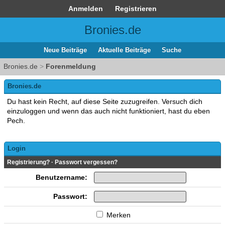
Anmelden
Registrieren
Bronies.de
Neue Beiträge
Aktuelle Beiträge
Suche
Bronies.de
>
Forenmeldung
Bronies.de
Du hast kein Recht, auf diese Seite zuzugreifen. Versuch dich
einzuloggen und wenn das auch nicht funktioniert, hast du eben
Pech.
Login
Registrierung?
·
Passwort vergessen?
Benutzername:
Passwort:
Merken