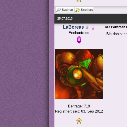
Suchen
Spoilers
25.07.2013
LaBoreas
RE: Pokémon D
Enchantress
Bis dahin i
Beiträge: 718
Registriert seit: 03. Sep 2012