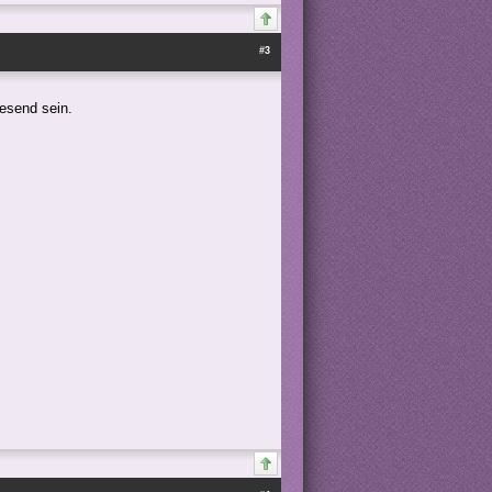
#3
esend sein.