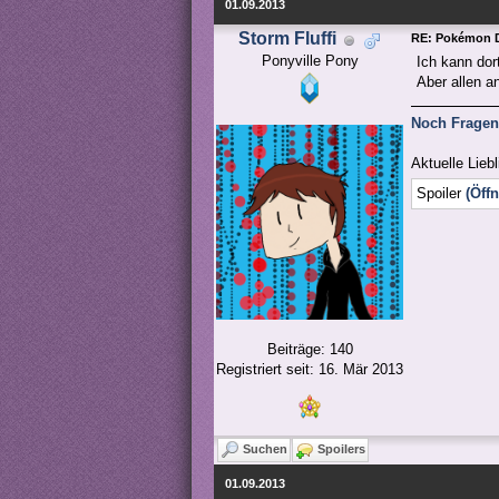
01.09.2013
Storm Fluffi
RE: Pokémon D
Ponyville Pony
Ich kann dor
Aber allen a
Noch Fragen 
Aktuelle Liebl
Spoiler
(Öff
Beiträge: 140
Registriert seit: 16. Mär 2013
Suchen
Spoilers
01.09.2013