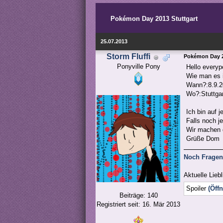
Pokémon Day 2013 Stuttgart
25.07.2013
Storm Fluffi
Pokémon Day 2
Ponyville Pony
Hello everyp
Wie man es i
Wann?:8.9.2
Wo?:Stuttgar
Ich bin auf j
Falls noch j
Wir machen d
Grüße Dom
Noch Fragen 
Aktuelle Liebl
Spoiler
(Öff
Beiträge: 140
Registriert seit: 16. Mär 2013