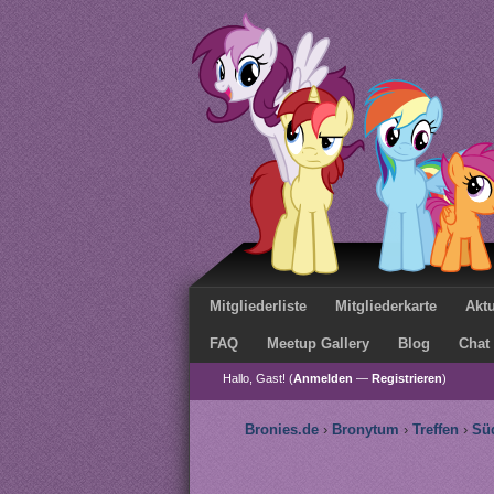
Mitgliederliste
Mitgliederkarte
Aktu
FAQ
Meetup Gallery
Blog
Chat
Hallo, Gast! (
Anmelden
—
Registrieren
)
Bronies.de
›
Bronytum
›
Treffen
›
Sü