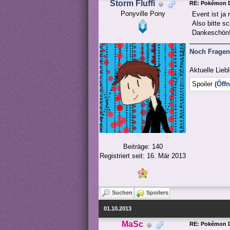
Storm Fluffi
RE: Pokémon D
Ponyville Pony
Event ist ja 
Also bitte sc
Dankeschön
Noch Fragen 
Aktuelle Liebl
Spoiler
(Öff
Beiträge: 140
Registriert seit: 16. Mär 2013
Suchen
Spoilers
01.10.2013
MaSc
RE: Pokémon D