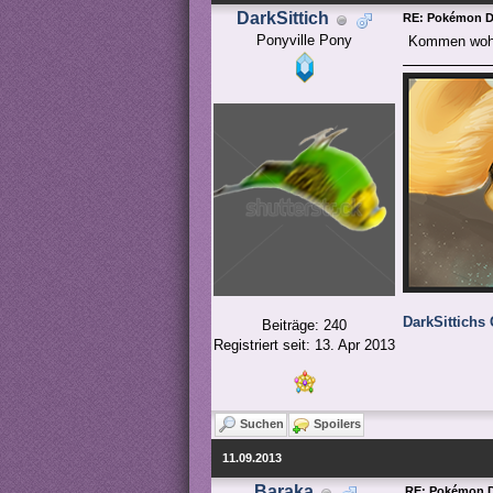
DarkSittich
RE: Pokémon Da
Ponyville Pony
Kommen wohl 
DarkSittichs 
Beiträge: 240
Registriert seit: 13. Apr 2013
Suchen
Spoilers
11.09.2013
Baraka
RE: Pokémon D