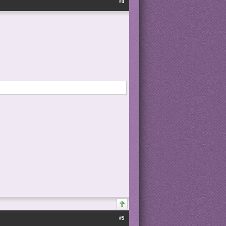
#4
#5