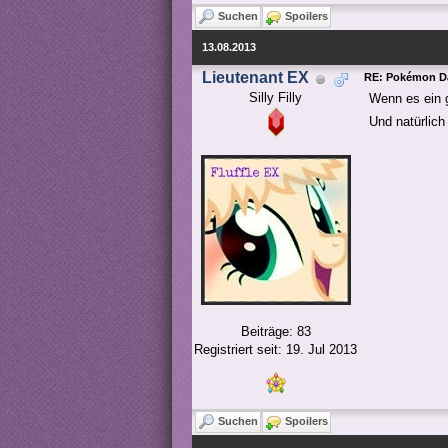
Suchen
Spoilers
13.08.2013
Lieutenant EX
RE: Pokémon Da
Silly Filly
Wenn es ein 
Und natürlic
Beiträge: 83
Registriert seit: 19. Jul 2013
Suchen
Spoilers