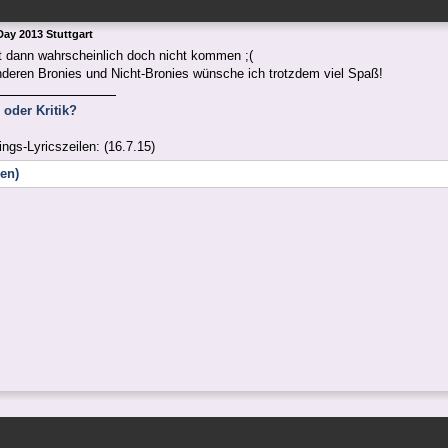
ay 2013 Stuttgart
t dann wahrscheinlich doch nicht kommen ;(
nderen Bronies und Nicht-Bronies wünsche ich trotzdem viel Spaß!
oder Kritik?
ings-Lyricszeilen: (16.7.15)
nen)