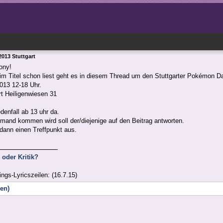
013 Stuttgart
ony!
m Titel schon liest geht es in diesem Thread um den Stuttgarter Pokémon D
013 12-18 Uhr.
t Heiligenwiesen 31
edenfall ab 13 uhr da.
emand kommen wird soll der/diejenige auf den Beitrag antworten.
ann einen Treffpunkt aus.
oder Kritik?
ings-Lyricszeilen: (16.7.15)
nen)