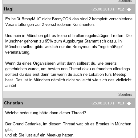
Spoilers
Hagi
(25.08.2013 )
#12
Es heißt BronyMUC nicht BronyCON das sind 2 komplett verschiedene
Veranstaltungen auf 2 verschiedenen Kontinenten.
Und nein in München gibt es keine offizellen regelmäßigen Treffen. Die
Münchner gehören zu 95% zum Augsburger Stammtisch dazu. In
München selbst gibts wirklich nur die Bronymuc als "regelmäßige"
veranstaltung.
Wenn du eines Organisieren willst dann solltest du, wie bereits
geschrieben wurde, am besten nen Thread dazu aufmachen allerdings
solltest du das erst dann tun wenn du auch ne Lokation fürs Meetup
hast. Das ist in München nämlich nicht so leicht wie sich das vielleicht
anhört
Spoilers
Christian
(25.08.2013 )
#13
Welche bedeutung hätte dann dieser Thread?
Der Grund Gedanke, im diesem Thread war, ob es Bronies in München
gibt,
und ob Sie lust auf ein Meet-up hätten.