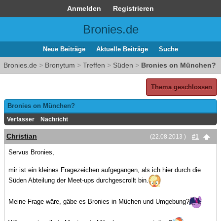
Anmelden
Registrieren
Bronies.de
Neue Beiträge
Aktuelle Beiträge
Suche
Bronies.de
>
Bronytum
>
Treffen
>
Süden
>
Bronies on München?
Thema geschlossen
Bronies on München?
Verfasser
Nachricht
Christian
(22.08.2013 )
#1
Servus Bronies,
mir ist ein kleines Fragezeichen aufgegangen, als ich hier durch die
Süden Abteilung der Meet-ups durchgescrollt bin.
Meine Frage wäre, gäbe es Bronies in Müchen und Umgebung?