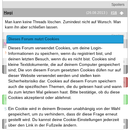
Spoilers
Hagi
(26.08.2013 )
#16
Man kann keine Threads löschen. Zumindest nicht auf Wunsch. Man
kann ihn aber schließen lassen.
Spoilers
Dieses Forum nutzt Cookies
MaSc
(26.08.2013 )
#17
Dieses Forum verwendet Cookies, um deine Login-
Na gut. Dann mach ich hier mal zu
Informationen zu speichern, wenn du registriert bist, und
deinen letzten Besuch, wenn du es nicht bist. Cookies sind
Spoilers
kleine Textdokumente, die auf deinem Computer gespeichert
sind; Die von diesem Forum gesetzten Cookies düfen nur auf
«
Ein Thema zurück
|
Ein Thema vor
»
dieser Website verwendet werden und stellen kein
Sicherheitsrisiko dar. Cookies auf diesem Forum speichern
Thema geschlossen
auch die spezifischen Themen, die du gelesen hast und wann
du zum letzten Mal gelesen hast. Bitte bestätige, ob du diese
Cookies akzeptierst oder ablehnst.
Thema abonnieren
Ein Cookie wird in deinem Browser unabhängig von der Wahl
Spoilers
gespeichert, um zu verhindern, dass dir diese Frage erneut
gestellt wird. Du kannst deine Cookie-Einstellungen jederzeit
bronies.de
nach oben
über den Link in der Fußzeile ändern.