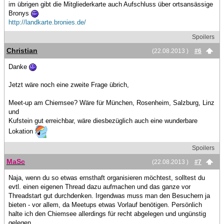
im übrigen gibt die Mitgliederkarte auch Aufschluss über ortsansässige
Bronys
http://landkarte.bronies.de/
Spoilers
Christian
(22.08.2013 )
#6
Danke
Jetzt wäre noch eine zweite Frage übrich,
Meet-up am Chiemsee? Wäre für München, Rosenheim, Salzburg, Linz
und
Kufstein gut erreichbar, wäre diesbezüglich auch eine wunderbare
Lokation
Spoilers
MaSc
(22.08.2013 )
#7
Naja, wenn du so etwas ernsthaft organisieren möchtest, solltest du
evtl. einen eigenen Thread dazu aufmachen und das ganze vor
Threadstart gut durchdenken. Irgendwas muss man den Besuchern ja
bieten - vor allem, da Meetups etwas Vorlauf benötigen. Persönlich
halte ich den Chiemsee allerdings für recht abgelegen und ungünstig
gelegen.