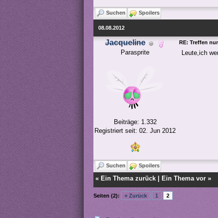
Suchen
Spoilers
08.08.2012
Jacqueline
RE: Treffen nu
Parasprite
Leute,ich we
Beiträge: 1.332
Registriert seit: 02. Jun 2012
Suchen
Spoilers
«
Ein Thema zurück
|
Ein Thema vor
»
Seiten (2):
« Zurück
1
2