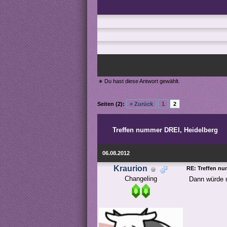
∗ Du hast diese Antwort gewählt.
Seiten (2):
« Zurück
1
2
Treffen nummer DREI, Heidelberg
06.08.2012
Kraurion
RE: Treffen nu
Changeling
Dann würde m