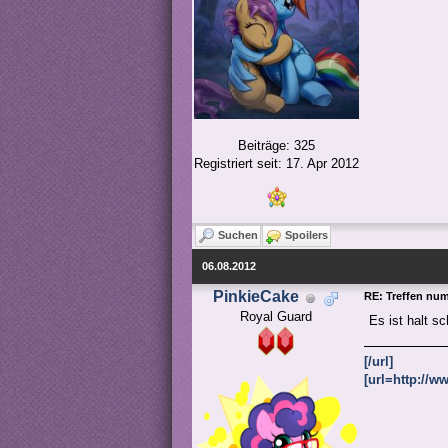
Beiträge: 325
Registriert seit: 17. Apr 2012
Suchen
Spoilers
06.08.2012
PinkieCake
RE: Treffen nu
Royal Guard
Es ist halt 
[/url]
[url=http://