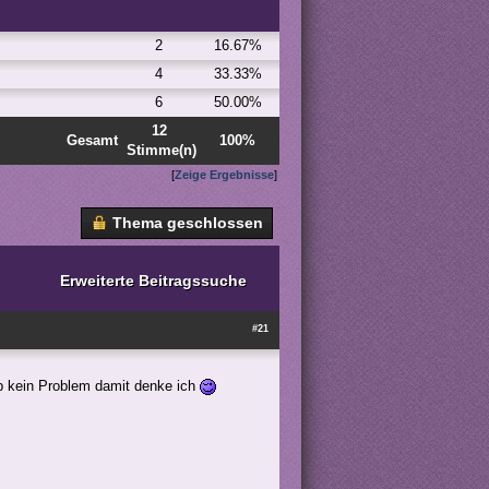
2
16.67%
4
33.33%
6
50.00%
12
Gesamt
100%
Stimme(n)
[
Zeige Ergebnisse
]
Thema geschlossen
Erweiterte Beitragssuche
#21
b kein Problem damit denke ich