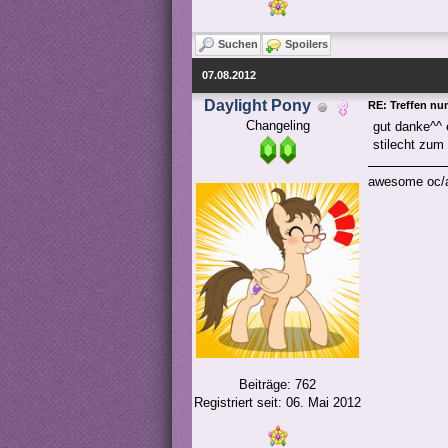
Suchen
Spoilers
07.08.2012
Daylight Pony
RE: Treffen nu
Changeling
gut danke^^ e
stilecht zum
awesome oc/av
Beiträge: 762
Registriert seit: 06. Mai 2012