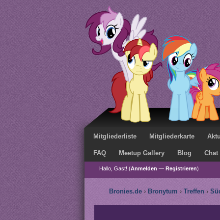
Mitgliederliste
Mitgliederkarte
Aktu
FAQ
Meetup Gallery
Blog
Chat
Hallo, Gast! (
Anmelden
—
Registrieren
)
Bronies.de
›
Bronytum
›
Treffen
›
Sü