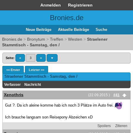
Anmelden
Registrieren
Bronies.de
Neue Beiträge
Aktuelle Beiträge
Suche
Bronies.de
>
Bronytum
>
Treffen
>
Westen
>
Straelener
Stammtisch - Samstag, den /
Seite:
«
3
»
▼
<< Erster
Letzter >>
Straelener Stammtisch - Samstag, den /
Verfasser
Nachricht
Xenothris
(22.09.2015 )
#41
Gut ?. Da ich aleine komme hab ich noch 3 Plätze im Auto frei.
Ich brauche langsam son Reisepony Abzeichen xD
Spoilers
Zitieren