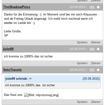
Spoilers
Zitieren
TheShadowPony
(24.09.2015 )
#51
Danke für die Erinnerung :-). im Moment sind bei mir noch Klausuren
und ab Freitag Urlaub angesagt. Ich meld mich nochmal wenn ich
wieder im Lande bin :-).
Liebe Grüße,
SP
Spoilers
Zitieren
jiole99
(25.09.2015 )
#52
ich komme zu 1000% das ist sicher
Spoilers
Zitieren
XetoTravels
(25.09.2015 )
#53
jiole99 schrieb:
(25.09.2015)
ich komme zu 1000% das ist sicher
Das freut uns.
Spoilers
Zitieren