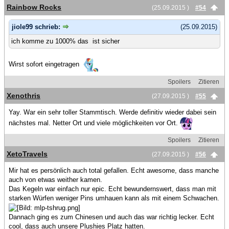
Rainbow Rocks
(25.09.2015 )
#54
jiole99 schrieb:
(25.09.2015)
ich komme zu 1000% das ist sicher
Wirst sofort eingetragen
Spoilers
Zitieren
Xenothris
(27.09.2015 )
#55
Yay. War ein sehr toller Stammtisch. Werde definitiv wieder dabei sein
nächstes mal. Netter Ort und viele möglichkeiten vor Ort.
Spoilers
Zitieren
XetoTravels
(27.09.2015 )
#56
Mir hat es persönlich auch total gefallen. Echt awesome, dass manche
auch von etwas weither kamen.
Das Kegeln war einfach nur epic. Echt bewundernswert, dass man mit
starken Würfen weniger Pins umhauen kann als mit einem Schwachen.
Dannach ging es zum Chinesen und auch das war richtig lecker. Echt
cool, dass auch unsere Plushies Platz hatten.