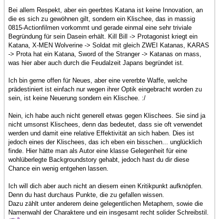
Bei allem Respekt, aber ein geerbtes Katana ist keine Innovation, an
die es sich zu gewöhnen gilt, sondern ein Klischee, das in massig
0815-Actionfilmen vorkommt und gerade einmal eine sehr triviale
Begründung für sein Dasein erhält. Kill Bill -> Protagonist kriegt ein
Katana, X-MEN Wolverine -> Soldat mit gleich ZWEI Katanas, KARAS
-> Prota hat ein Katana, Sword of the Stranger -> Katanas on mass,
was hier aber auch durch die Feudalzeit Japans begründet ist.
Ich bin gerne offen für Neues, aber eine vererbte Waffe, welche
prädestiniert ist einfach nur wegen ihrer Optik eingebracht worden zu
sein, ist keine Neuerung sondern ein Klischee. :/
Nein, ich habe auch nicht generell etwas gegen Klischees. Sie sind ja
nicht umsonst Klischees, denn das bedeutet, dass sie oft verwendet
werden und damit eine relative Effektivität an sich haben. Dies ist
jedoch eines der Klischees, das ich eben ein bisschen... unglücklich
finde. Hier hätte man als Autor eine klasse Gelegenheit für eine
wohlüberlegte Backgroundstory gehabt, jedoch hast du dir diese
Chance ein wenig entgehen lassen.
Ich will dich aber auch nicht an diesem einen Kritikpunkt aufknöpfen.
Denn du hast durchaus Punkte, die zu gefallen wissen.
Dazu zählt unter anderem deine gelegentlichen Metaphern, sowie die
Namenwahl der Charaktere und ein insgesamt recht solider Schreibstil.