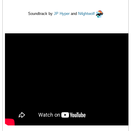
Soundtrack by
JP Hyper
and
N4ghtwolf