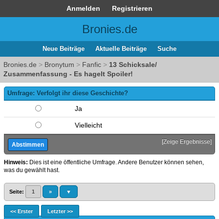
Anmelden
Registrieren
Bronies.de
Neue Beiträge
Aktuelle Beiträge
Suche
Bronies.de
>
Bronytum
>
Fanfic
>
13 Schicksale/
Zusammenfassung - Es hagelt Spoiler!
Umfrage: Verfolgt ihr diese Geschichte?
Ja
Vielleicht
[
Zeige Ergebnisse
]
Hinweis:
Dies ist eine öffentliche Umfrage. Andere Benutzer können sehen,
was du gewählt hast.
Seite:
1
»
▼
<< Erster
Letzter >>