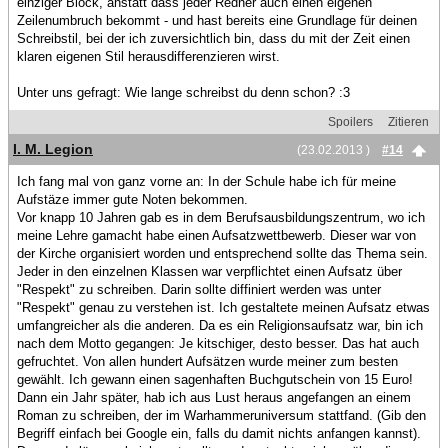
einziger Block, anstatt dass jeder Redner auch einen eigenen
Zeilenumbruch bekommt - und hast bereits eine Grundlage für deinen
Schreibstil, bei der ich zuversichtlich bin, dass du mit der Zeit einen
klaren eigenen Stil herausdifferenzieren wirst.
Unter uns gefragt: Wie lange schreibst du denn schon? :3
Spoilers
Zitieren
I. M. Legion
(23.02.2013 )
#14
Ich fang mal von ganz vorne an: In der Schule habe ich für meine
Aufstäze immer gute Noten bekommen.
Vor knapp 10 Jahren gab es in dem Berufsausbildungszentrum, wo ich
meine Lehre gamacht habe einen Aufsatzwettbewerb. Dieser war von
der Kirche organisiert worden und entsprechend sollte das Thema sein.
Jeder in den einzelnen Klassen war verpflichtet einen Aufsatz über
"Respekt" zu schreiben. Darin sollte diffiniert werden was unter
"Respekt" genau zu verstehen ist. Ich gestaltete meinen Aufsatz etwas
umfangreicher als die anderen. Da es ein Religionsaufsatz war, bin ich
nach dem Motto gegangen: Je kitschiger, desto besser. Das hat auch
gefruchtet. Von allen hundert Aufsätzen wurde meiner zum besten
gewählt. Ich gewann einen sagenhaften Buchgutschein von 15 Euro!
Dann ein Jahr später, hab ich aus Lust heraus angefangen an einem
Roman zu schreiben, der im Warhammeruniversum stattfand. (Gib den
Begriff einfach bei Google ein, falls du damit nichts anfangen kannst).