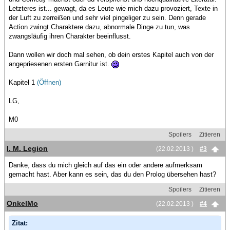
Letzteres ist... gewagt, da es Leute wie mich dazu provoziert, Texte in
der Luft zu zerreißen und sehr viel pingeliger zu sein. Denn gerade
Action zwingt Charaktere dazu, abnormale Dinge zu tun, was
zwangsläufig ihren Charakter beeinflusst.
Dann wollen wir doch mal sehen, ob dein erstes Kapitel auch von der
angepriesenen ersten Garnitur ist.
Kapitel 1
(Öffnen)
LG,
M0
Spoilers
Zitieren
I. M. Legion
(22.02.2013 )
#3
Danke, dass du mich gleich auf das ein oder andere aufmerksam
gemacht hast. Aber kann es sein, das du den Prolog übersehen hast?
Spoilers
Zitieren
OnkelMo
(22.02.2013 )
#4
Zitat: