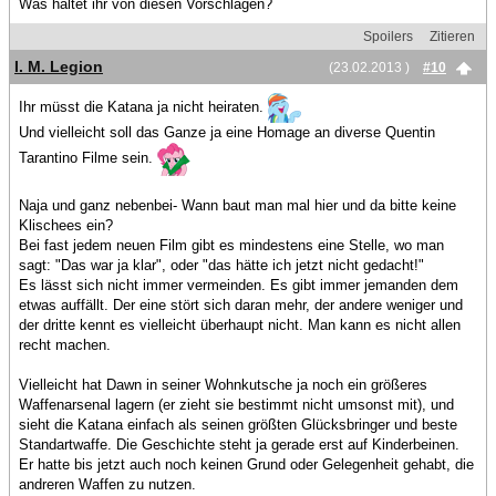
Was haltet ihr von diesen Vorschlägen?
Spoilers
Zitieren
I. M. Legion
(23.02.2013 )
#10
Ihr müsst die Katana ja nicht heiraten.
Und vielleicht soll das Ganze ja eine Homage an diverse Quentin
Tarantino Filme sein.
Naja und ganz nebenbei- Wann baut man mal hier und da bitte keine
Klischees ein?
Bei fast jedem neuen Film gibt es mindestens eine Stelle, wo man
sagt: "Das war ja klar", oder "das hätte ich jetzt nicht gedacht!"
Es lässt sich nicht immer vermeinden. Es gibt immer jemanden dem
etwas auffällt. Der eine stört sich daran mehr, der andere weniger und
der dritte kennt es vielleicht überhaupt nicht. Man kann es nicht allen
recht machen.
Vielleicht hat Dawn in seiner Wohnkutsche ja noch ein größeres
Waffenarsenal lagern (er zieht sie bestimmt nicht umsonst mit), und
sieht die Katana einfach als seinen größten Glücksbringer und beste
Standartwaffe. Die Geschichte steht ja gerade erst auf Kinderbeinen.
Er hatte bis jetzt auch noch keinen Grund oder Gelegenheit gehabt, die
andreren Waffen zu nutzen.