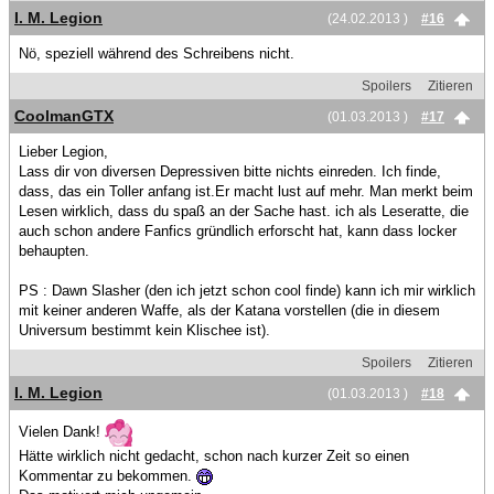
I. M. Legion
(24.02.2013 )
#16
Nö, speziell während des Schreibens nicht.
Spoilers
Zitieren
CoolmanGTX
(01.03.2013 )
#17
Lieber Legion,
Lass dir von diversen Depressiven bitte nichts einreden. Ich finde,
dass, das ein Toller anfang ist.Er macht lust auf mehr. Man merkt beim
Lesen wirklich, dass du spaß an der Sache hast. ich als Leseratte, die
auch schon andere Fanfics gründlich erforscht hat, kann dass locker
behaupten.
PS : Dawn Slasher (den ich jetzt schon cool finde) kann ich mir wirklich
mit keiner anderen Waffe, als der Katana vorstellen (die in diesem
Universum bestimmt kein Klischee ist).
Spoilers
Zitieren
I. M. Legion
(01.03.2013 )
#18
Vielen Dank!
Hätte wirklich nicht gedacht, schon nach kurzer Zeit so einen
Kommentar zu bekommen.