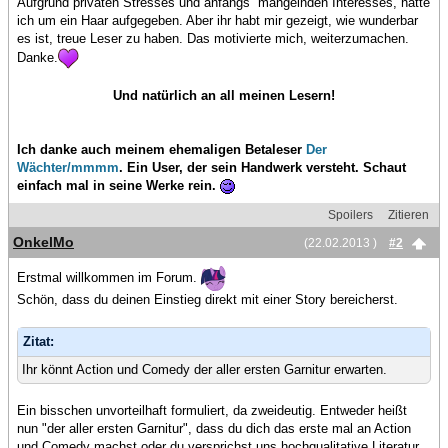
Aufgrund privaten Stresses und anfangs mangelnden Interesses, hätte
ich um ein Haar aufgegeben. Aber ihr habt mir gezeigt, wie wunderbar
es ist, treue Leser zu haben. Das motivierte mich, weiterzumachen.
Danke.
Und natürlich an all meinen Lesern!
Ich danke auch meinem ehemaligen Betaleser
Der
Wächter/mmmm
. Ein User, der sein Handwerk versteht. Schaut
einfach mal in seine Werke rein.
Spoilers
Zitieren
OnkelMo
(22.02.2013 )
#2
Erstmal willkommen im Forum.
Schön, dass du deinen Einstieg direkt mit einer Story bereicherst.
Zitat:
Ihr könnt Action und Comedy der aller ersten Garnitur erwarten.
Ein bisschen unvorteilhaft formuliert, da zweideutig. Entweder heißt
nun "der aller ersten Garnitur", dass du dich das erste mal an Action
und Comedy machst oder du versprichst uns hochqualitative Literatur.