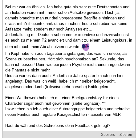
Bei mir war es ähnlich. Ich habe gute bis sehr gute Deutschnoten und
am liebsten waren mit immer schon Aufsätze gewesen. Hach ja,
damals brauchte man nur drei vorgegebene Begriffe einbringen und
etwas mit Zeitlupentechnik draus machen, heute schreiben wir keine
Aufsätze mehr, sondern nur noch Analysen etc...
Jedenfalls lag mir Deutsch schon immer irgendwie und inzwischen ist
es auch zu meinem P2 avanciert und damit zu einem Leistungskurs, in
dem ich auch mein Abi absolvieren werde.
Im Kopf habe ich auch tagsüber angefangen, das was ich erlebe, als
Szene zu beschreiben. Hört sich psychopatisch an? Sekunde, das
kann ich besser! Denn wie bei jedem Psycho reicht einem irgendwann
die Phantasie nicht mehr.
Und so war es dann auch. Anderthalb Jahre später bin ich nun hier
angelangt. Das was ich weiß, habe ich mir selber beigebracht,
angelesen oder durch (teilweise sehr harsche) Kritik gelernt.
Einen Wettbewerb habe ich mit einer Backgroundstory für einen
Charakter sogar auch mal gewonnen (siehe Signatur). ^^
Inzwischen bin ich auch einer Autorengruppe beigetreten und schreibe
neben Fanfics auch reguläre Kurzgeschichten - abseits von MLP.
Hast du während des Schreibens denn Feedback gekriegt?
Spoilers
Zitieren