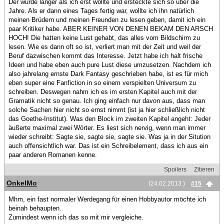
Der wurde länger als ich erst wollte und ersteckte sich so über die
Jahre. Als er dann eines Tages fertig war, wollte ich ihn natürlich
meinen Brüdern und meinen Freunden zu lesen geben, damit ich ein
paar Kritiker habe. ABER KEINER VON DENEN BEKAM DEN ARSCH
HOCH! Die hatten keine Lust gehabt, das alles vom Bildschirm zu
lesen. Wie es dann oft so ist, verliert man mit der Zeit und weil der
Beruf dazwischen kommt das Interesse. Jetzt habe ich halt frische
Ideen und habe eben auch pure Lust diese umzusetzen. Nachdem ich
also jahrelang ernste Dark Fantasy geschrieben habe, ist es für mich
eben super eine Fanfiction in so einem verspielten Universum zu
schreiben. Deswegen nahm ich es im ersten Kapitel auch mit der
Gramatik nicht so genau. Ich ging einfach nur davon aus, dass man
solche Sachen hier nicht so ernst nimmt (ist ja hier schließlich nicht
das Goethe-Institut). Was den Block im zweiten Kapitel angeht: Jeder
äußerte maximal zwei Wörter. Es liest sich nervig, wenn man immer
wieder schreibt: Sagte sie, sagte sie, sagte sie. Was ja in der Sitution
auch offensichtlich war. Das ist ein Schreibelement, dass ich aus ein
paar anderen Romanen kenne.
Spoilers
Zitieren
OnkelMo
(24.02.2013 )
#15
Mhm, ein fast normaler Werdegang für einen Hobbyautor möchte ich
beinah behaupten.
Zumindest wenn ich das so mit mir vergleiche.