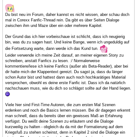
Du bist neu im Forum, daher kannst es nicht wissen, aber schau doch
mal in Corexx Fanfic-Thread rein. Da gibt es über Seiten Dialoge
zwischen ihm und Maze über ein oder mehrere Kapitel.
Der Grund das ich hier vorbeischaue ist schlicht, dass ich neugierig
bin, was du zu sagen hast. Und keine Bange, wenn ich ungeduldig auf
die Fortsetzung warte, dann werde ich das Kund tun.
Leider verwende ich meine Zeit darauf, an meiner eigenen Story zu
schreiben, anstatt Fanfics zu lesen. :/ Normalerweise
kommentiere/lese ich keine Fanfics (außer als Beta-Reader), aber bei
dir hatte mich der Klappentext gereizt. Du sagst ja, dass du länger
schon Autor bist und hattest dann auch noch hochkarätiges Material
versprochen, obwohl es deine erste Fanfic ist. Dass ich da natürlich
nachschauen muss, wie du dich so schlägst sollte auf der Hand liegen.
Viele hier sind First-Time Autoren, die zum ersten Mal Szenen
erdenken und noch die Basics lernen müssen. Bei dir dagegen erkennt
man schnell, dass du bereits über ein gewisses Maß an Erfahrung
verfügst. Du weißt deine Szenen zu erläutern und die Dialoge
kurzweilig zu halten - obgleich du da mit der Formatierung auf dem
Kriegsfuß zu stehen scheinst, denn in Kapitel 2 sind die Dialoge ein