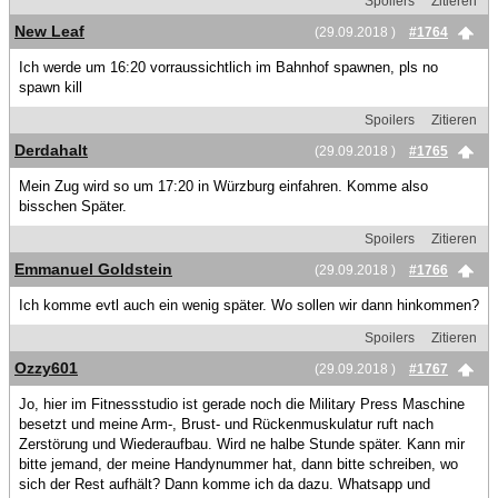
Spoilers
Zitieren
New Leaf
(29.09.2018 )
#1764
Ich werde um 16:20 vorraussichtlich im Bahnhof spawnen, pls no
spawn kill
Spoilers
Zitieren
Derdahalt
(29.09.2018 )
#1765
Mein Zug wird so um 17:20 in Würzburg einfahren. Komme also
bisschen Später.
Spoilers
Zitieren
Emmanuel Goldstein
(29.09.2018 )
#1766
Ich komme evtl auch ein wenig später. Wo sollen wir dann hinkommen?
Spoilers
Zitieren
Ozzy601
(29.09.2018 )
#1767
Jo, hier im Fitnessstudio ist gerade noch die Military Press Maschine
besetzt und meine Arm-, Brust- und Rückenmuskulatur ruft nach
Zerstörung und Wiederaufbau. Wird ne halbe Stunde später. Kann mir
bitte jemand, der meine Handynummer hat, dann bitte schreiben, wo
sich der Rest aufhält? Dann komme ich da dazu. Whatsapp und