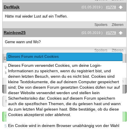
DerMajk
(01.05.2019 )
#1778
Hätte mal wieder Lust auf ein Treffen.
Spoilers
Zitieren
Rainbow25
(01.05.2019 )
#1779
Gerne wann und Wo?
Spoilers
Zitieren
Dieses Forum nutzt Cookies
DerMajk
(01.05.2019 )
#1780
Dieses Forum verwendet Cookies, um deine Login-
Weiß ich nicht, hatte gehofft eine Diskussion mit Vorschlägen
Informationen zu speichern, wenn du registriert bist, und
loszutretten. Ich persönlich sollte ab übernächster Woche Zeit haben.
deinen letzten Besuch, wenn du es nicht bist. Cookies sind
Spoilers
Zitieren
kleine Textdokumente, die auf deinem Computer gespeichert
sind; Die von diesem Forum gesetzten Cookies düfen nur auf
«
Ein Thema zurück
|
Ein Thema vor
»
dieser Website verwendet werden und stellen kein
Sicherheitsrisiko dar. Cookies auf diesem Forum speichern
Seite:
«
89
»
▼
auch die spezifischen Themen, die du gelesen hast und wann
du zum letzten Mal gelesen hast. Bitte bestätige, ob du diese
Cookies akzeptierst oder ablehnst.
Thema abonnieren
Ein Cookie wird in deinem Browser unabhängig von der Wahl
Spoilers