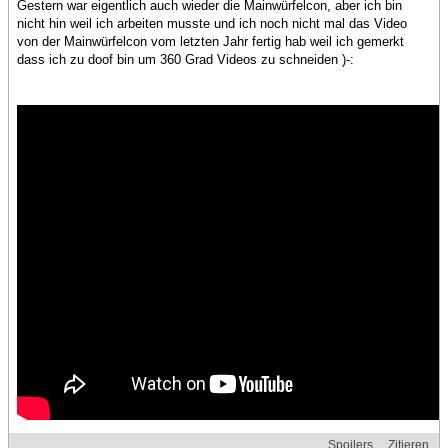
Gestern war eigentlich auch wieder die Mainwürfelcon, aber ich bin
nicht hin weil ich arbeiten musste und ich noch nicht mal das Video
von der Mainwürfelcon vom letzten Jahr fertig hab weil ich gemerkt
dass ich zu doof bin um 360 Grad Videos zu schneiden )-:
Spoilers
Zitieren