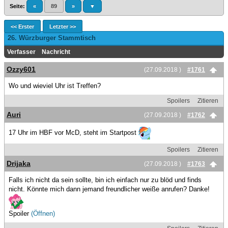
Seite:
«
89
»
▼
<< Erster
Letzter >>
26. Würzburger Stammtisch
Verfasser
Nachricht
Ozzy601
(27.09.2018 )
#1761
Wo und wieviel Uhr ist Treffen?
Spoilers
Zitieren
Auri
(27.09.2018 )
#1762
17 Uhr im HBF vor McD, steht im Startpost
Spoilers
Zitieren
Drijaka
(27.09.2018 )
#1763
Falls ich nicht da sein sollte, bin ich einfach nur zu blöd und finds
nicht. Könnte mich dann jemand freundlicher weiße anrufen? Danke!
Spoiler
(Öffnen)