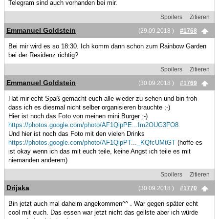
Telegram sind auch vorhanden bei mir.
Spoilers
Zitieren
Emmanuel Goldstein
(29.09.2018 )
#1768
Bei mir wird es so 18:30. Ich komm dann schon zum Rainbow Garden
bei der Residenz richtig?
Spoilers
Zitieren
Emmanuel Goldstein
(30.09.2018 )
#1769
Hat mir echt Spaß gemacht euch alle wieder zu sehen und bin froh
dass ich es diesmal nicht selber organisieren brauchte ;-)
Hier ist noch das Foto von meinen mini Burger :-)
https://photos.google.com/photo/AF1QipPE...Im2OUG3FO8
Und hier ist noch das Foto mit den vielen Drinks
https://photos.google.com/photo/AF1QipPT..._KQfcUMtGT
(hoffe es
ist okay wenn ich das mit euch teile, keine Angst ich teile es mit
niemanden anderem)
Spoilers
Zitieren
Drijaka
(30.09.2018 )
#1770
Bin jetzt auch mal daheim angekommen^^ . War gegen später echt
cool mit euch. Das essen war jetzt nicht das geilste aber ich würde