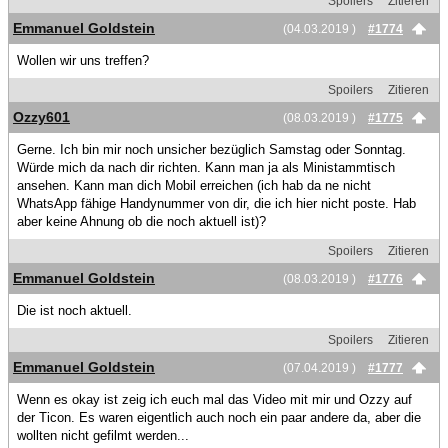
Spoilers
Zitieren
Emmanuel Goldstein
(04.03.2019 )
#1774
Wollen wir uns treffen?
Spoilers
Zitieren
Ozzy601
(08.03.2019 )
#1775
Gerne. Ich bin mir noch unsicher bezüglich Samstag oder Sonntag.
Würde mich da nach dir richten. Kann man ja als Ministammtisch
ansehen. Kann man dich Mobil erreichen (ich hab da ne nicht
WhatsApp fähige Handynummer von dir, die ich hier nicht poste. Hab
aber keine Ahnung ob die noch aktuell ist)?
Spoilers
Zitieren
Emmanuel Goldstein
(08.03.2019 )
#1776
Die ist noch aktuell.
Spoilers
Zitieren
Emmanuel Goldstein
(07.04.2019 )
#1777
Wenn es okay ist zeig ich euch mal das Video mit mir und Ozzy auf
der Ticon. Es waren eigentlich auch noch ein paar andere da, aber die
wollten nicht gefilmt werden...