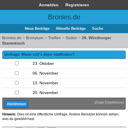
Anmelden
Registrieren
Bronies.de
Neue Beiträge
Aktuelle Beiträge
Suche
Bronies.de
>
Bronytum
>
Treffen
>
Süden
>
26. Würzburger
Stammtisch
Umfrage: Wann soll’s denn stattfinden?
23. Oktober
06. November
13. November
20. November
[
Zeige Ergebnisse
]
Hinweis:
Dies ist eine öffentliche Umfrage. Andere Benutzer können sehen,
was du gewählt hast.