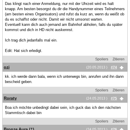
Das klingt nach einer Anmeldung, nur mit der Uhrzeit wird es halt
knapp. Am besten besorgst du dir die Handynummer eines Teilnehmers
(am besten eines Organisators) und rufst da kurz an, wenn du weißt ob
du es schaffst oder nicht. Damit wir nicht umsonst warten.
Eventuell kann dich auch jemand am Bahnhof abholen, falls du später
kommst und dich in HD nicht auskennst.
Ich trag dich jedanfalls mal ein.
Edit: Hat sich erledigt.
Spoilers
Zitieren
ozi
(20.05.2013 )
#74
kk. ich werde dann bala, wenn ich unterwegs bin, anrufen und ihn dann
bescheid geben.
Spoilers
Zitieren
Roraty
(24.05.2013 )
#75
Boa ich möchte unbedingt dabei sein, ich guck das ich den nächsten
Stammtisch dabei bin
Spoilers
Zitieren
Bronze Aura (†)
(24.05.2013 )
#76