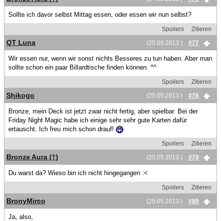
Sollte ich davor selbst Mittag essen, oder essen wir nun selbst?
Spoilers
Zitieren
QT Luna
(25.05.2013 )
#77
Wir essen nur, wenn wir sonst nichts Besseres zu tun haben. Aber man
sollte schon ein paar Billardtische finden können. ^^
Spoilers
Zitieren
Shikogo
(25.05.2013 )
#78
Bronze, mein Deck ist jetzt zwar nicht fertig, aber spielbar. Bei der
Friday Night Magic habe ich einige sehr sehr gute Karten dafür
ertauscht. Ich freu mich schon drauf!
Spoilers
Zitieren
Bronze Aura (†)
(25.05.2013 )
#79
Du warst da? Wieso bin ich nicht hingegangen :<
Spoilers
Zitieren
BronyMirco
(25.05.2013 )
#80
Ja, also,