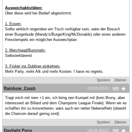
Ausweichaktivitäten:
Über diese wird bei Bedarf abgestimmt.
1. Essen:
Sollte wirklich nirgendwo ein Tisch verfügbar sein, wäre der Besuch
einer Burgerbude (Mandy's/BurgerKing/McDonalds) oder eines anderen
Fresstempels ein möglicher Ausweichplan.
2. Merchjagd/Bummeln:
Selbsterklärend.
3. Früher ins Dubliner einkehren:
Mehr Party, mehr Alk und mehr Kosten. I have no regrets.
Spoilers
Zitieren
Rainbow_Crash
(15.05.2013 )
#65
Tragt mich mit nem +1 ein, ich bring nen Kumpel mit (kein Brony, aber
interessiert an Billard und dem Champions League Finale). Wenn wir es
schaffen ihn zu konvertieren, wärs auch ein netter Nebeneffekt (obwohl
die Chancen darauf gering sind).
Spoilers
Zitieren
Daylight Pony
(16.05.2013 )
#66