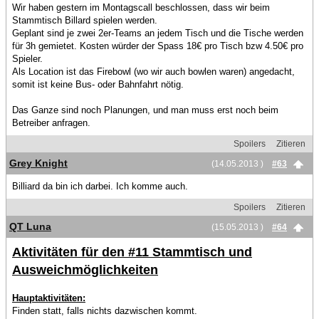
Wir haben gestern im Montagscall beschlossen, dass wir beim
Stammtisch Billard spielen werden.
Geplant sind je zwei 2er-Teams an jedem Tisch und die Tische werden
für 3h gemietet. Kosten würder der Spass 18€ pro Tisch bzw 4.50€ pro
Spieler.
Als Location ist das Firebowl (wo wir auch bowlen waren) angedacht,
somit ist keine Bus- oder Bahnfahrt nötig.
Das Ganze sind noch Planungen, und man muss erst noch beim
Betreiber anfragen.
Spoilers
Zitieren
Grey Knight
(14.05.2013 )
#63
Billiard da bin ich darbei. Ich komme auch.
Spoilers
Zitieren
QT Luna
(15.05.2013 )
#64
Aktivitäten für den #11 Stammtisch und
Ausweichmöglichkeiten
Hauptaktivitäten:
Finden statt, falls nichts dazwischen kommt.