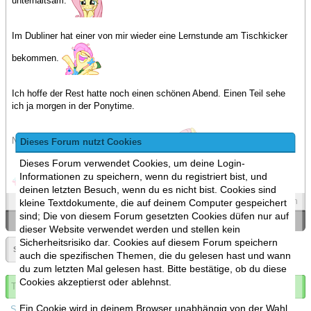
unterhaltsam.
Im Dubliner hat einer von mir wieder eine Lernstunde am Tischkicker
bekommen.
Ich hoffe der Rest hatte noch einen schönen Abend. Einen Teil sehe
ich ja morgen in der Ponytime.
Nun wünsche ich noch eine gute Nacht.
Dieses Forum nutzt Cookies
Dieses Forum verwendet Cookies, um deine Login-
Informationen zu speichern, wenn du registriert bist, und
deinen letzten Besuch, wenn du es nicht bist. Cookies sind
Spoilers
Zitieren
kleine Textdokumente, die auf deinem Computer gespeichert
sind; Die von diesem Forum gesetzten Cookies düfen nur auf
«
Ein Thema zurück
|
Ein Thema vor
»
dieser Website verwendet werden und stellen kein
Sicherheitsrisiko dar. Cookies auf diesem Forum speichern
Seite:
«
4
»
▼
auch die spezifischen Themen, die du gelesen hast und wann
du zum letzten Mal gelesen hast. Bitte bestätige, ob du diese
Cookies akzeptierst oder ablehnst.
Thema abonnieren
Ein Cookie wird in deinem Browser unabhängig von der Wahl
Spoilers