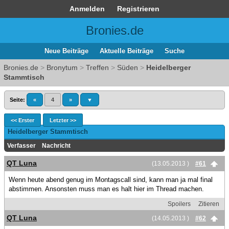
Anmelden
Registrieren
Bronies.de
Neue Beiträge
Aktuelle Beiträge
Suche
Bronies.de
>
Bronytum
>
Treffen
>
Süden
>
Heidelberger
Stammtisch
Seite:
«
4
»
▼
<< Erster
Letzter >>
Heidelberger Stammtisch
Verfasser
Nachricht
QT Luna
(13.05.2013 )
#61
Wenn heute abend genug im Montagscall sind, kann man ja mal final
abstimmen. Ansonsten muss man es halt hier im Thread machen.
Spoilers
Zitieren
QT Luna
(14.05.2013 )
#62