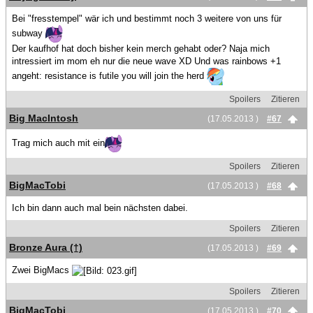
Bei "fresstempel" wär ich und bestimmt noch 3 weitere von uns für
subway
Der kaufhof hat doch bisher kein merch gehabt oder? Naja mich
intressiert im mom eh nur die neue wave XD Und was rainbows +1
angeht: resistance is futile you will join the herd
Spoilers
Zitieren
Big MacIntosh
(17.05.2013 )
#67
Trag mich auch mit ein
Spoilers
Zitieren
BigMacTobi
(17.05.2013 )
#68
Ich bin dann auch mal bein nächsten dabei.
Spoilers
Zitieren
Bronze Aura (†)
(17.05.2013 )
#69
Zwei BigMacs
Spoilers
Zitieren
BigMacTobi
(17.05.2013 )
#70