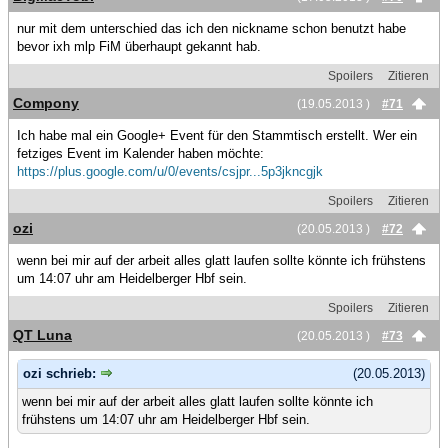
nur mit dem unterschied das ich den nickname schon benutzt habe
bevor ixh mlp FiM überhaupt gekannt hab.
Spoilers
Zitieren
Compony
(19.05.2013 )
#71
Ich habe mal ein Google+ Event für den Stammtisch erstellt. Wer ein
fetziges Event im Kalender haben möchte:
https://plus.google.com/u/0/events/csjpr...5p3jkncgjk
Spoilers
Zitieren
ozi
(20.05.2013 )
#72
wenn bei mir auf der arbeit alles glatt laufen sollte könnte ich frühstens
um 14:07 uhr am Heidelberger Hbf sein.
Spoilers
Zitieren
QT Luna
(20.05.2013 )
#73
ozi schrieb:
(20.05.2013)
wenn bei mir auf der arbeit alles glatt laufen sollte könnte ich
frühstens um 14:07 uhr am Heidelberger Hbf sein.