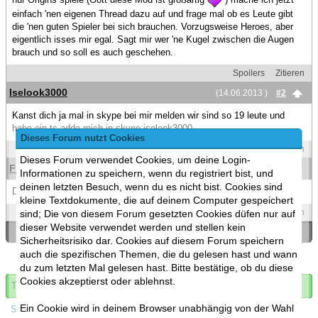
einfach 'nen eigenen Thread dazu auf und frage mal ob es Leute gibt
die 'nen guten Spieler bei sich brauchen. Vorzugsweise Heroes, aber
eigentlich isses mir egal. Sagt mir wer 'ne Kugel zwischen die Augen
brauch und so soll es auch geschehen.
Spoilers
Zitieren
Iselook3000
(14.06.2013 )
#2
Kanst dich ja mal in skype bei mir melden wir sind so 19 leute und
habe ein ts adde mich in skype iselook3000
Dieses Forum nutzt Cookies
Spoilers
Zitieren
Dieses Forum verwendet Cookies, um deine Login-
FreaXxShoW
(16.04.2014 )
#3
Informationen zu speichern, wenn du registriert bist, und
deinen letzten Besuch, wenn du es nicht bist. Cookies sind
Das Thema kann übrigens zu gemacht werden.
kleine Textdokumente, die auf deinem Computer gespeichert
Spoilers
Zitieren
sind; Die von diesem Forum gesetzten Cookies düfen nur auf
dieser Website verwendet werden und stellen kein
«
Ein Thema zurück
|
Ein Thema vor
»
Sicherheitsrisiko dar. Cookies auf diesem Forum speichern
auch die spezifischen Themen, die du gelesen hast und wann
du zum letzten Mal gelesen hast. Bitte bestätige, ob du diese
Cookies akzeptierst oder ablehnst.
Thema abonnieren
Ein Cookie wird in deinem Browser unabhängig von der Wahl
Spoilers