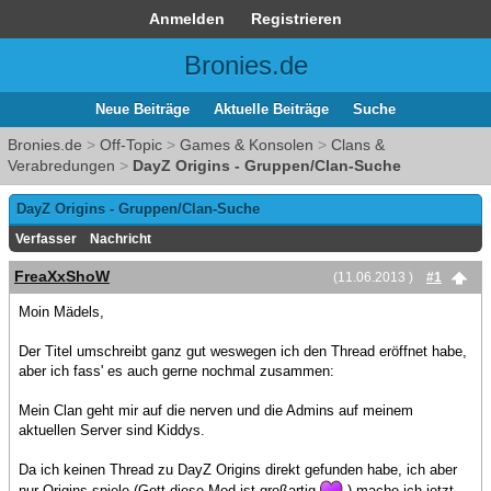
Anmelden
Registrieren
Bronies.de
Neue Beiträge
Aktuelle Beiträge
Suche
Bronies.de
>
Off-Topic
>
Games & Konsolen
>
Clans &
Verabredungen
>
DayZ Origins - Gruppen/Clan-Suche
DayZ Origins - Gruppen/Clan-Suche
Verfasser
Nachricht
FreaXxShoW
(11.06.2013 )
#1
Moin Mädels,
Der Titel umschreibt ganz gut weswegen ich den Thread eröffnet habe,
aber ich fass' es auch gerne nochmal zusammen:
Mein Clan geht mir auf die nerven und die Admins auf meinem
aktuellen Server sind Kiddys.
Da ich keinen Thread zu DayZ Origins direkt gefunden habe, ich aber
nur Origins spiele (Gott diese Mod ist großartig
) mache ich jetzt