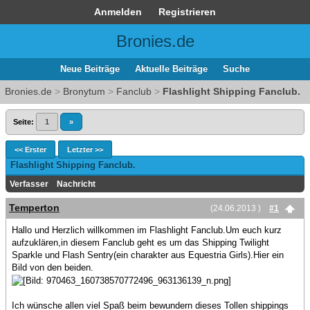
Anmelden
Registrieren
Bronies.de
Neue Beiträge
Aktuelle Beiträge
Suche
Bronies.de
>
Bronytum
>
Fanclub
>
Flashlight Shipping Fanclub.
Seite:
1
»
<< Erster
Letzter >>
Flashlight Shipping Fanclub.
Verfasser
Nachricht
Temperton
(24.06.2013 )
#1
Hallo und Herzlich willkommen im Flashlight Fanclub.Um euch kurz
aufzuklären,in diesem Fanclub geht es um das Shipping Twilight
Sparkle und Flash Sentry(ein charakter aus Equestria Girls).Hier ein
Bild von den beiden.
Ich wünsche allen viel Spaß beim bewundern dieses Tollen shippings