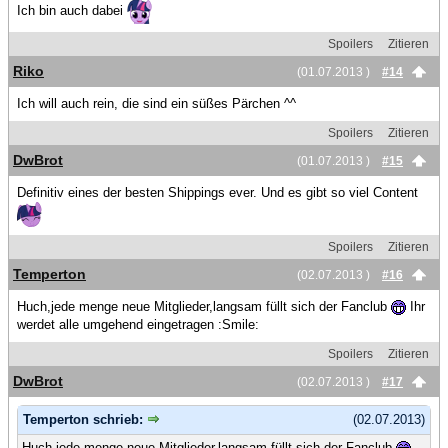
Ich bin auch dabei
Spoilers
Zitieren
Riko
(01.07.2013 )
#14
Ich will auch rein, die sind ein süßes Pärchen ^^
Spoilers
Zitieren
DwBrot
(01.07.2013 )
#15
Definitiv eines der besten Shippings ever. Und es gibt so viel Content
Spoilers
Zitieren
Temperton
(02.07.2013 )
#16
Huch,jede menge neue Mitglieder,langsam füllt sich der Fanclub
Ihr
werdet alle umgehend eingetragen :Smile:
Spoilers
Zitieren
DwBrot
(02.07.2013 )
#17
Temperton schrieb:
(02.07.2013)
Huch,jede menge neue Mitglieder,langsam füllt sich der Fanclub