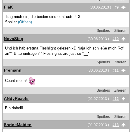
FlaK
(30.06.2013 )
#9
Trag mich ein, die beiden sind echt cute!! :3
Spoiler
(Öffnen)
Spoilers
Zitieren
NovaStep
(30.06.2013 )
#10
Und ich hab erstma Fleshlight gelesen xD Naja ich schließe mich Rofl
an^^ Bitte eintragen^^ Fleshlights are just so *__*
Spoilers
Zitieren
Premann
(30.06.2013 )
#11
Count me in!
Spoilers
Zitieren
ANdyReacts
(01.07.2013 )
#12
Bin dabei!!
Spoilers
Zitieren
ShrineMaiden
(01.07.2013 )
#13