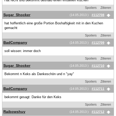
Hat recht und bekommt deshalb einen virtuellen Kuchen
Spoilers
Zitieren
Sugar_Shocker
(14.05.2013 )
#112708
hat hoffentlich eine große Portion Boshaftigkeit mit in den Kuchen
gemacht
Spoilers
Zitieren
BadCompany
(14.05.2013 )
#112709
soll wissen: immer doch
Spoilers
Zitieren
Sugar_Shocker
(14.05.2013 )
#112710
Bekommt n Keks als Dankeschön und n "yay"
Spoilers
Zitieren
BadCompany
(14.05.2013 )
#112711
bekommt gesagt: Danke für den Keks
Spoilers
Zitieren
Raibowshuy
(14.05.2013 )
#112712