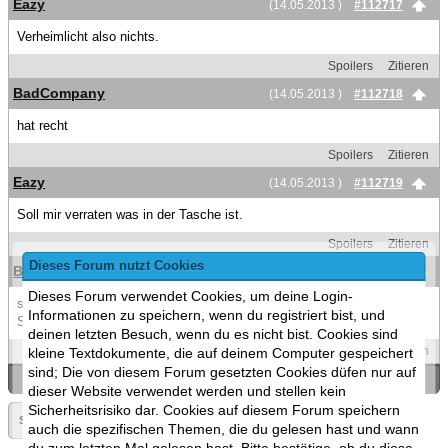
Eazy
(14.05.2013 )
#112717
Verheimlicht also nichts.
Spoilers
Zitieren
BadCompany
(14.05.2013 )
#112718
hat recht
Spoilers
Zitieren
Eazy
(14.05.2013 )
#112719
Soll mir verraten was in der Tasche ist.
Spoilers
Zitieren
Dieses Forum nutzt Cookies
BadCompany
(14.05.2013 )
#112720
Dieses Forum verwendet Cookies, um deine Login-
soll wissen was drin ist und zwar
Informationen zu speichern, wenn du registriert bist, und
Spoiler
(Öffnen)
deinen letzten Besuch, wenn du es nicht bist. Cookies sind
Spoilers
Zitieren
kleine Textdokumente, die auf deinem Computer gespeichert
sind; Die von diesem Forum gesetzten Cookies düfen nur auf
«
Ein Thema zurück
|
Ein Thema vor
»
dieser Website verwendet werden und stellen kein
Sicherheitsrisiko dar. Cookies auf diesem Forum speichern
Seite:
«
5636
»
▼
auch die spezifischen Themen, die du gelesen hast und wann