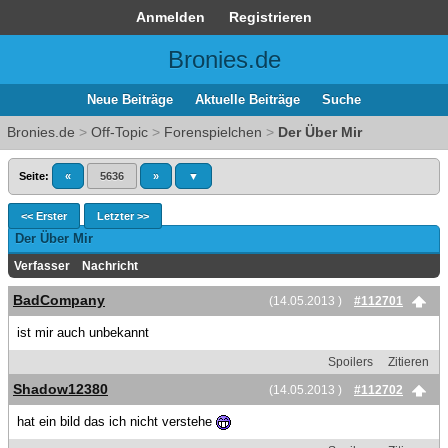
Anmelden
Registrieren
Bronies.de
Neue Beiträge
Aktuelle Beiträge
Suche
Bronies.de
>
Off-Topic
>
Forenspielchen
>
Der Über Mir
Seite:
«
5636
»
▼
<< Erster
Letzter >>
Der Über Mir
Verfasser
Nachricht
BadCompany
(14.05.2013 )
#112701
ist mir auch unbekannt
Spoilers
Zitieren
Shadow12380
(14.05.2013 )
#112702
hat ein bild das ich nicht verstehe