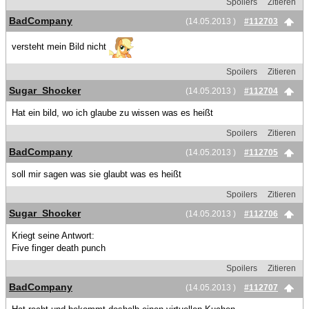
Spoilers
Zitieren
BadCompany
(14.05.2013 )
#112703
versteht mein Bild nicht
Spoilers
Zitieren
Sugar_Shocker
(14.05.2013 )
#112704
Hat ein bild, wo ich glaube zu wissen was es heißt
Spoilers
Zitieren
BadCompany
(14.05.2013 )
#112705
soll mir sagen was sie glaubt was es heißt
Spoilers
Zitieren
Sugar_Shocker
(14.05.2013 )
#112706
Kriegt seine Antwort:
Five finger death punch
Spoilers
Zitieren
BadCompany
(14.05.2013 )
#112707