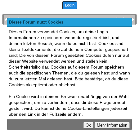
bronies.de
nach oben
Dieses Forum nutzt Cookies
Powered by
MyBB
, mobile Fassung:
MyBB GoMobile
.
Dieses Forum verwendet Cookies, um deine Login-
Zur Desktop-Version wechseln
Informationen zu speichern, wenn du registriert bist, und
This forum uses
Lukasz Tkacz
MyBB addons.
deinen letzten Besuch, wenn du es nicht bist. Cookies sind
kleine Textdokumente, die auf deinem Computer gespeichert
sind; Die von diesem Forum gesetzten Cookies düfen nur auf
dieser Website verwendet werden und stellen kein
Sicherheitsrisiko dar. Cookies auf diesem Forum speichern
auch die spezifischen Themen, die du gelesen hast und wann
du zum letzten Mal gelesen hast. Bitte bestätige, ob du diese
Cookies akzeptierst oder ablehnst.
Ein Cookie wird in deinem Browser unabhängig von der Wahl
gespeichert, um zu verhindern, dass dir diese Frage erneut
gestellt wird. Du kannst deine Cookie-Einstellungen jederzeit
über den Link in der Fußzeile ändern.