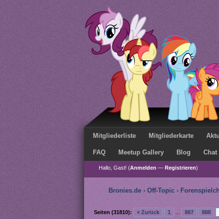
Mitgliederliste
Mitgliederkarte
Aktu
FAQ
Meetup Gallery
Blog
Chat
Hallo, Gast! (
Anmelden
—
Registrieren
)
Bronies.de
›
Off-Topic
›
Forenspielc
Seiten (31810):
« Zurück
1
...
887
888