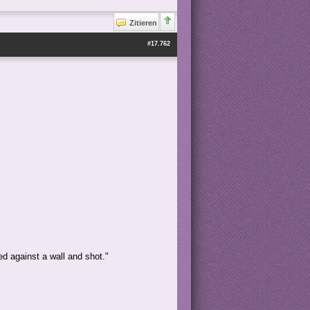
Zitieren
#17.762
ed against a wall and shot."