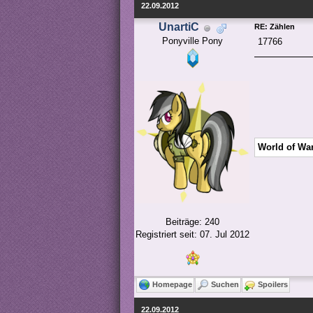
22.09.2012
UnartiC
RE: Zählen
Ponyville Pony
17766
World of Wa
Beiträge: 240
Registriert seit: 07. Jul 2012
Homepage
Suchen
Spoilers
22.09.2012