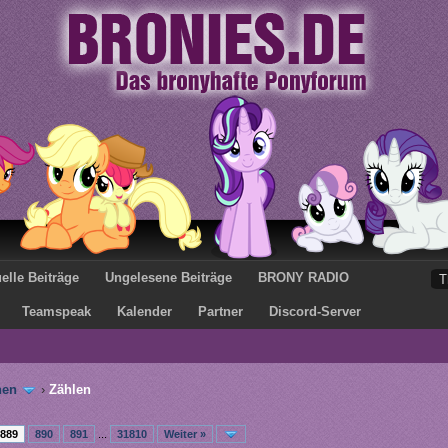
elle Beiträge
Ungelesene Beiträge
BRONY RADIO
Teamspeak
Kalender
Partner
Discord-Server
hen
›
Zählen
889
890
891
...
31810
Weiter »