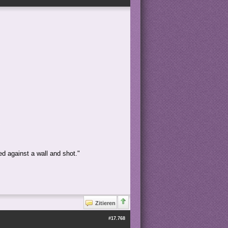
ed against a wall and shot."
Zitieren
#17.768