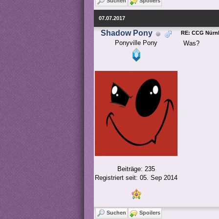
Suchen
Spoilers
07.07.2017
Shadow Pony
RE: CCG Nürnb
Ponyville Pony
Was?
Beiträge: 235
Registriert seit: 05. Sep 2014
Suchen
Spoilers