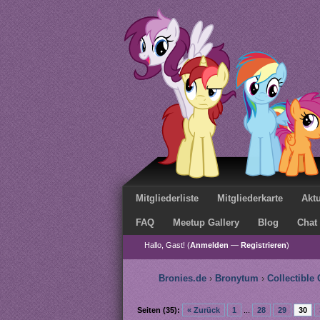
Mitgliederliste
Mitgliederkarte
Aktu
FAQ
Meetup Gallery
Blog
Chat
Hallo, Gast! (
Anmelden
—
Registrieren
)
Bronies.de
›
Bronytum
›
Collectible
Seiten (35):
« Zurück
1
...
28
29
30