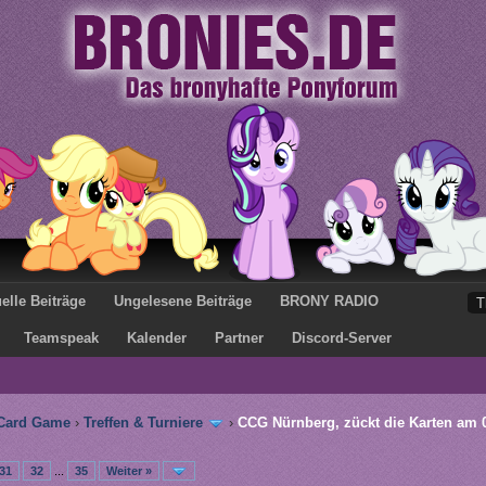
elle Beiträge
Ungelesene Beiträge
BRONY RADIO
Teamspeak
Kalender
Partner
Discord-Server
 Card Game
›
Treffen & Turniere
›
CCG Nürnberg, zückt die Karten am 0
31
32
...
35
Weiter »