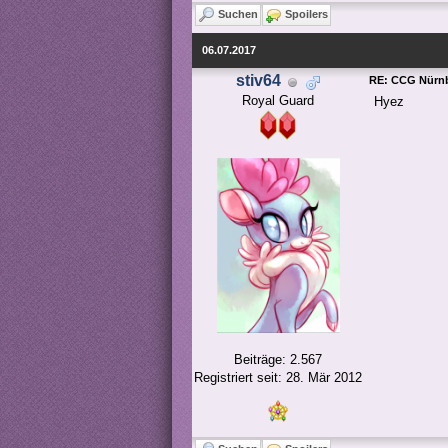
Suchen
Spoilers
06.07.2017
stiv64
RE: CCG Nürnb
Royal Guard
Hyez
Beiträge: 2.567
Registriert seit: 28. Mär 2012