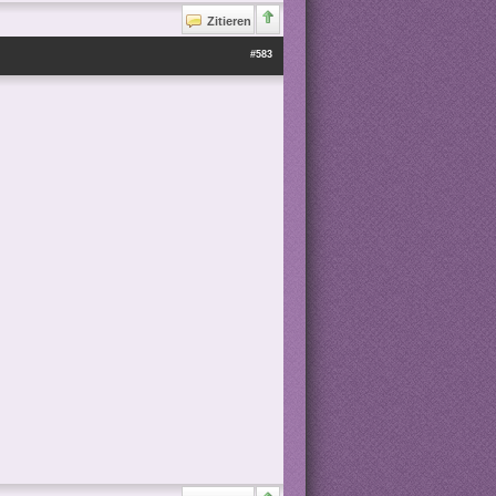
Zitieren
#583