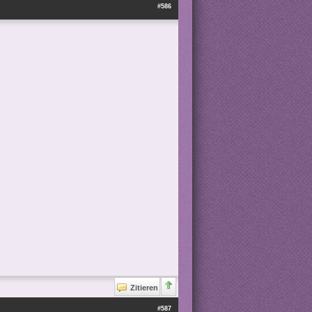
#586
Zitieren
#587