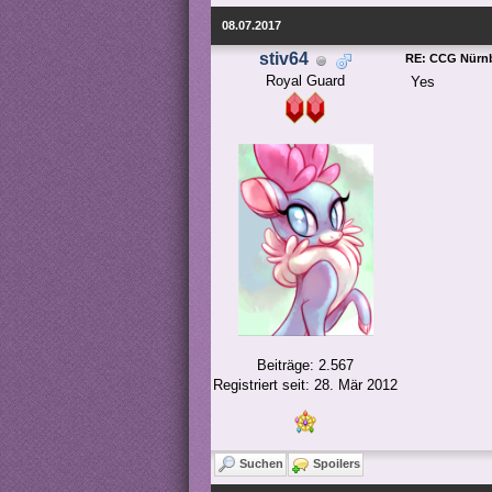
08.07.2017
stiv64
RE: CCG Nürnb
Royal Guard
Yes
Beiträge: 2.567
Registriert seit: 28. Mär 2012
Suchen
Spoilers