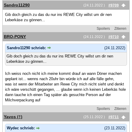
Sandro11290
(24.11.2022 )
#9709
Gib doch gleich zu das du nur ins REWE City willst um dir nen
Leberkäse zu gönnen...
Spoilers
Zitieren
BRO-PONY
(24.11.2022 )
#9710
Sandro11290 schrieb:
(24.11.2022)
Gib doch gleich zu das du nur ins REWE City willst um dir nen
Leberkäse zu gönnen...
Ich weiss noch nicht ich meine kommt drauf an wann Döner machen
geplant ist... wenns nach 20uhr bin würde ich auf alle fälle gehn,
was ist wenn der Mitarbeiter am Rewe City mich nicht sieht und denkt
ich wäre verschütt gegangen, ... glaube wenn ich keinen Leberkäs hole
dann tauche ich einen Tag später als gesuchte Person auf der
Milchverpackung auf
Spoilers
Zitieren
Yavos (†)
(25.11.2022 )
#9711
Wydec schrieb:
(23.11.2022)