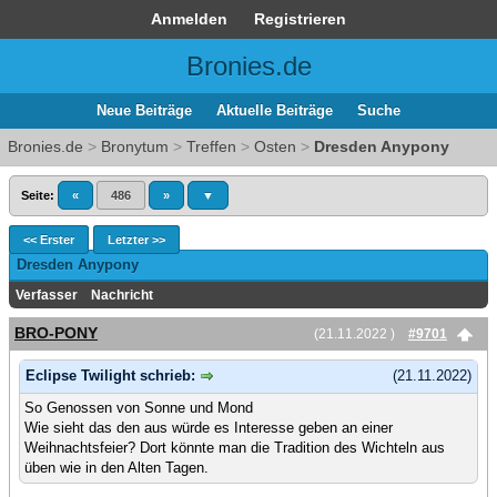
Anmelden
Registrieren
Bronies.de
Neue Beiträge
Aktuelle Beiträge
Suche
Bronies.de
>
Bronytum
>
Treffen
>
Osten
>
Dresden Anypony
Seite:
«
486
»
▼
<< Erster
Letzter >>
Dresden Anypony
Verfasser
Nachricht
BRO-PONY
(21.11.2022 )
#9701
Eclipse Twilight schrieb:
(21.11.2022)
So Genossen von Sonne und Mond
Wie sieht das den aus würde es Interesse geben an einer
Weihnachtsfeier? Dort könnte man die Tradition des Wichteln aus
üben wie in den Alten Tagen.