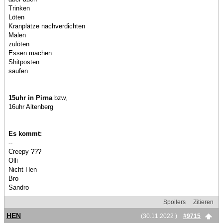
Trinken
Löten
Kranplätze nachverdichten
Malen
zulöten
Essen machen
Shitposten
saufen
15uhr in Pirna
bzw,
16uhr Altenberg
Es kommt:
--
Creepy ???
Olli
Nicht Hen
Bro
Sandro
Spoilers
Zitieren
HEN
(30.11.2022 )
#9715