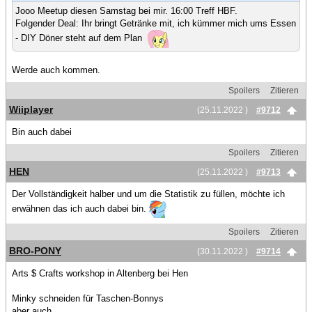
Jooo Meetup diesen Samstag bei mir. 16:00 Treff HBF.
Folgender Deal: Ihr bringt Getränke mit, ich kümmer mich ums Essen
- DIY Döner steht auf dem Plan
Werde auch kommen.
Spoilers
Zitieren
Wiiplayer
(25.11.2022 )
#9712
Bin auch dabei
Spoilers
Zitieren
HEN
(25.11.2022 )
#9713
Der Vollständigkeit halber und um die Statistik zu füllen, möchte ich
erwähnen das ich auch dabei bin.
Spoilers
Zitieren
BRO-PONY
(30.11.2022 )
#9714
Arts $ Crafts workshop in Altenberg bei Hen
Minky schneiden für Taschen-Bonnys
aber auch