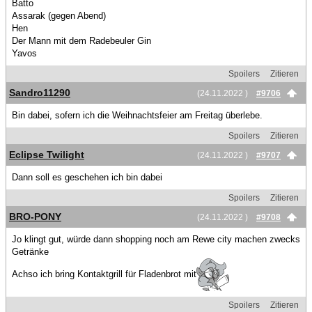
Batto
Assarak (gegen Abend)
Hen
Der Mann mit dem Radebeuler Gin
Yavos
Spoilers
Zitieren
Sandro11290
(24.11.2022 )
#9706
Bin dabei, sofern ich die Weihnachtsfeier am Freitag überlebe.
Spoilers
Zitieren
Eclipse Twilight
(24.11.2022 )
#9707
Dann soll es geschehen ich bin dabei
Spoilers
Zitieren
BRO-PONY
(24.11.2022 )
#9708
Jo klingt gut, würde dann shopping noch am Rewe city machen zwecks
Getränke
Achso ich bring Kontaktgrill für Fladenbrot mit
Spoilers
Zitieren