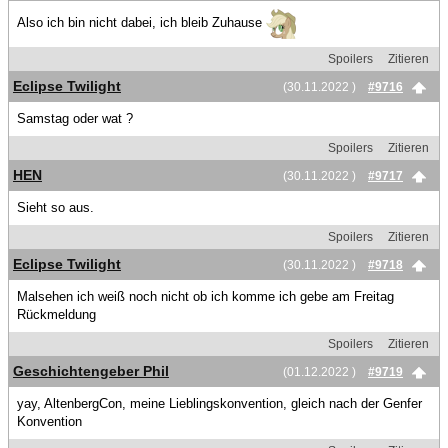
Also ich bin nicht dabei, ich bleib Zuhause
Spoilers
Zitieren
Eclipse Twilight
(30.11.2022 )
#9716
Samstag oder wat ?
Spoilers
Zitieren
HEN
(30.11.2022 )
#9717
Sieht so aus.
Spoilers
Zitieren
Eclipse Twilight
(30.11.2022 )
#9718
Malsehen ich weiß noch nicht ob ich komme ich gebe am Freitag
Rückmeldung
Spoilers
Zitieren
Geschichtengeber Phil
(01.12.2022 )
#9719
yay, AltenbergCon, meine Lieblingskonvention, gleich nach der Genfer
Konvention