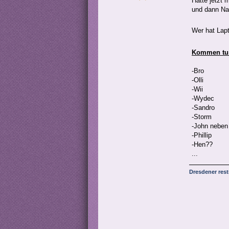
Hätte jetzt 
und dann Na
Wer hat Lapt
Kommen tu
-Bro
-Olli
-Wii
-Wydec
-Sandro
-Storm
-John neben
-Phillip
-Hen??
...
Dresdener res