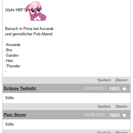
16uhr HBF?
Besuch in Pirna bei Assarak
und gemütlicher Pub Abend
-Assarak
-Bro
-Sandro
-Hen
-Thunder
-
Spoilers
Zitieren
Eclipse Twilight
(24.08.2023 )
#9825
Stille
Spoilers
Zitieren
Pain Storm
(30.08.2023 )
#9826
Stille