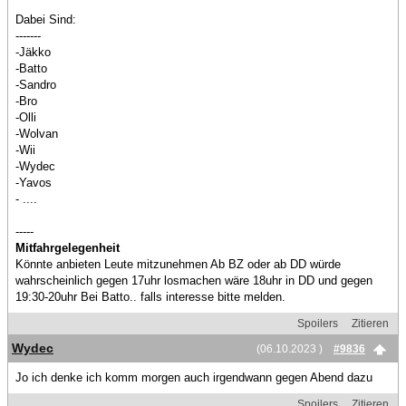
Dabei Sind:
-------
-Jäkko
-Batto
-Sandro
-Bro
-Olli
-Wolvan
-Wii
-Wydec
-Yavos
- ....
-----
Mitfahrgelegenheit
Könnte anbieten Leute mitzunehmen Ab BZ oder ab DD würde
wahrscheinlich gegen 17uhr losmachen wäre 18uhr in DD und gegen
19:30-20uhr Bei Batto.. falls interesse bitte melden.
Spoilers
Zitieren
Wydec
(06.10.2023 )
#9836
Jo ich denke ich komm morgen auch irgendwann gegen Abend dazu
Spoilers
Zitieren