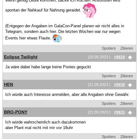
Wenn genug Leute kommen, backe ich Kuchen. Ansonsten wird
spontan der Nahkauf für Nahrung geraidet.
(Entgegen der Angaben im GalaCon-Panel planen wir nicht alles in
Telegram, sondern auch hier. Die letzten Wochen war nur wegen
Events hier etwas Flaute.
)
Spoilers
Zitieren
Eclipse Twilight
(20.09.2023 )
#9829
Ja wäre dabei habe lange keine Ponies geguckt
Spoilers
Zitieren
HEN
(21.09.2023 )
#9830
Ich würde auch Interesse anmelden, aber alle Angaben ohne Gewähr.
Spoilers
Zitieren
BRO-PONY
(21.09.2023 )
#9831
Ich würde wahrscheinlich auch dazukommen
aber Plant mal nicht mit mir vor 18uhr
Spoilers
Zitieren