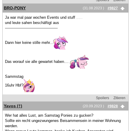
Spoilers
Zitieren
BRO-PONY
(31.08.2023 )
#9827
Ja war mal paar wochen Events und stuff
Nrw Campen, PCRP, Franken Raid
und leute sahen beschäftigt aus
---------------------------------------------
Dann hier keine stille mehr...
Das worauf sie alle gewartet haben....
Sammstag
16uhr Hbf?
Spoilers
Zitieren
Yavos (†)
(20.09.2023 )
#9828
Wer hat alles Lust, am Samstag Ponies zu gucken?
Sollte ein recht ungezwungenes Beisammensein in meiner Wohnung
werden.