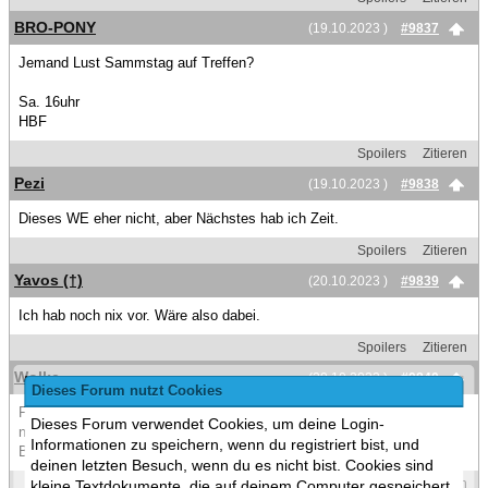
BRO-PONY
(19.10.2023 )
#9837
Jemand Lust Sammstag auf Treffen?
Sa. 16uhr
HBF
Spoilers
Zitieren
Pezi
(19.10.2023 )
#9838
Dieses WE eher nicht, aber Nächstes hab ich Zeit.
Spoilers
Zitieren
Yavos (†)
(20.10.2023 )
#9839
Ich hab noch nix vor. Wäre also dabei.
Spoilers
Zitieren
Wolke
(20.10.2023 )
#9840
Dieses Forum nutzt Cookies
Fillip is grad zu Besuch In Dresden, wir wollten morgen Abend zu so
Dieses Forum verwendet Cookies, um deine Login-
nem Halloween-Event im Oskarpark in Freital, freuen uns über
Informationen zu speichern, wenn du registriert bist, und
Begleitung! kostet aber 25€ pro Person ://
deinen letzten Besuch, wenn du es nicht bist. Cookies sind
Spoilers
Zitieren
kleine Textdokumente, die auf deinem Computer gespeichert