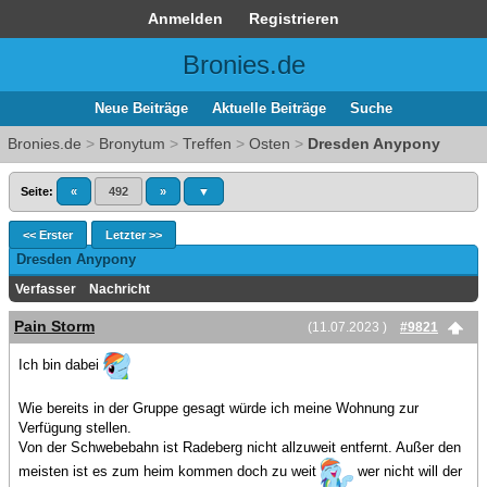
Anmelden
Registrieren
Bronies.de
Neue Beiträge
Aktuelle Beiträge
Suche
Bronies.de
>
Bronytum
>
Treffen
>
Osten
>
Dresden Anypony
Seite:
«
492
»
▼
<< Erster
Letzter >>
Dresden Anypony
Verfasser
Nachricht
Pain Storm
(11.07.2023 )
#9821
Ich bin dabei
Wie bereits in der Gruppe gesagt würde ich meine Wohnung zur
Verfügung stellen.
Von der Schwebebahn ist Radeberg nicht allzuweit entfernt. Außer den
meisten ist es zum heim kommen doch zu weit
wer nicht will der