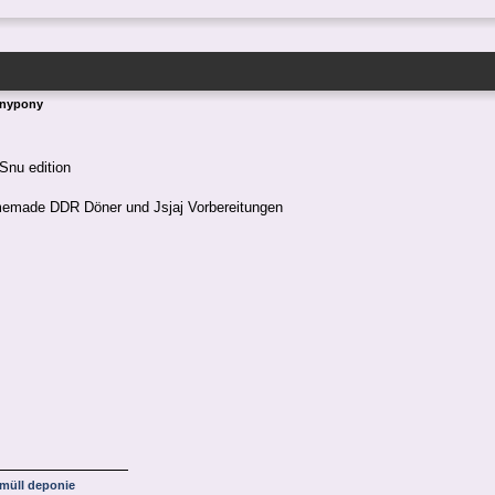
Anypony
Snu edition
made DDR Döner und Jsjaj Vorbereitungen
tmüll deponie