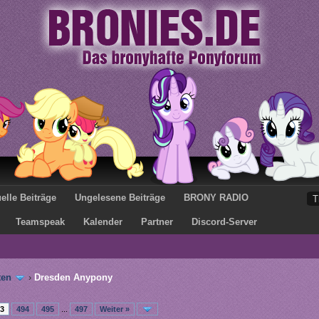
elle Beiträge
Ungelesene Beiträge
BRONY RADIO
Teamspeak
Kalender
Partner
Discord-Server
ten
›
Dresden Anypony
3
494
495
...
497
Weiter »