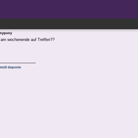
Anypony
 am wochenende auf Treffen??
tmüll deponie