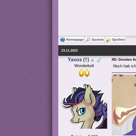
Homepage
Suchen
Spoilers
23.11.2023
Yavos (†)
RE: Dresden 
Wonderbolt
Noch hab ich