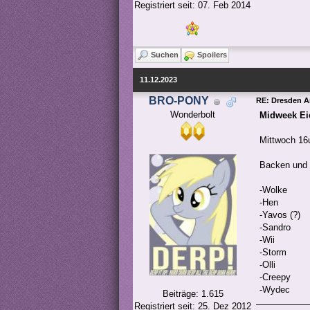
Registriert seit: 07. Feb 2014
Suchen
Spoilers
11.12.2023
BRO-PONY
RE: Dresden 
Wonderbolt
Midweek Ei
Mittwoch 16
Backen und 
-Wolke
-Hen
-Yavos (?)
-Sandro
-Wii
-Storm
-Olli
-Creepy
-Wydec
Beiträge: 1.615
Registriert seit: 25. Dez 2012