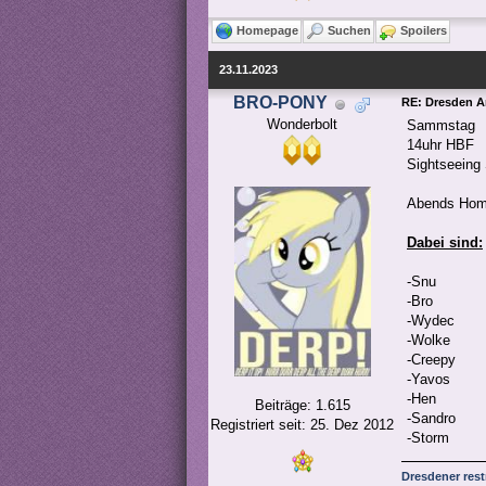
Homepage
Suchen
Spoilers
23.11.2023
BRO-PONY
RE: Dresden 
Wonderbolt
Sammstag
14uhr HBF
Sightseeing 
Abends Home
Dabei sind:
-Snu
-Bro
-Wydec
-Wolke
-Creepy
-Yavos
-Hen
Beiträge: 1.615
-Sandro
Registriert seit: 25. Dez 2012
-Storm
Dresdener res