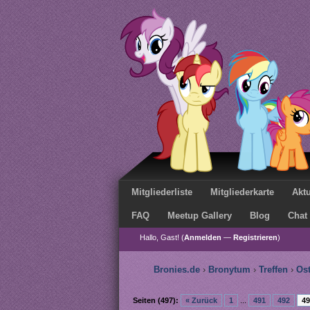
Mitgliederliste
Mitgliederkarte
Aktu
FAQ
Meetup Gallery
Blog
Chat
Hallo, Gast! (
Anmelden
—
Registrieren
)
Bronies.de
›
Bronytum
›
Treffen
›
Os
Seiten (497):
« Zurück
1
...
491
492
49