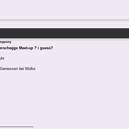
Anypony
erschegge Meet-up ? i guess?
uhr
Geniessen bei Wolke