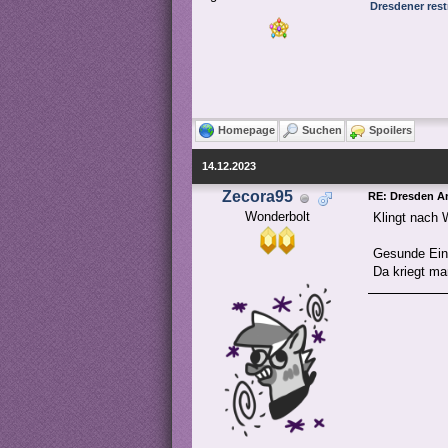
Dresdener res
Homepage
Suchen
Spoilers
14.12.2023
Zecora95
RE: Dresden 
Wonderbolt
Klingt nach 
Gesunde Eins
Da kriegt man