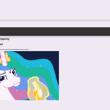
Anypony
ei