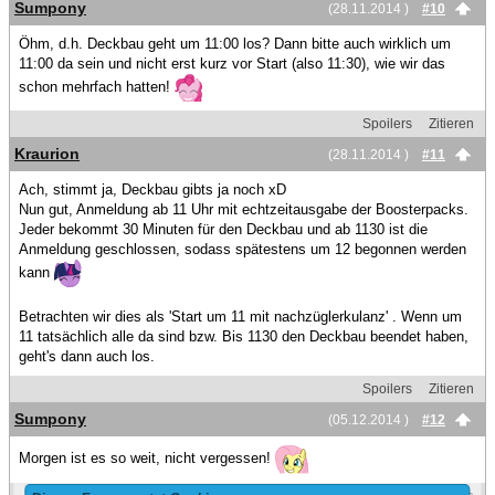
Sumpony
(28.11.2014 )
#10
Öhm, d.h. Deckbau geht um 11:00 los? Dann bitte auch wirklich um
11:00 da sein und nicht erst kurz vor Start (also 11:30), wie wir das
schon mehrfach hatten!
Spoilers
Zitieren
Kraurion
(28.11.2014 )
#11
Ach, stimmt ja, Deckbau gibts ja noch xD
Nun gut, Anmeldung ab 11 Uhr mit echtzeitausgabe der Boosterpacks.
Jeder bekommt 30 Minuten für den Deckbau und ab 1130 ist die
Anmeldung geschlossen, sodass spätestens um 12 begonnen werden
kann
Betrachten wir dies als 'Start um 11 mit nachzüglerkulanz' . Wenn um
11 tatsächlich alle da sind bzw. Bis 1130 den Deckbau beendet haben,
geht's dann auch los.
Spoilers
Zitieren
Sumpony
(05.12.2014 )
#12
Morgen ist es so weit, nicht vergessen!