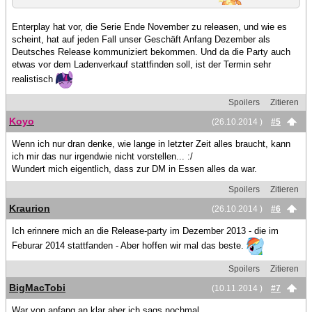
Enterplay hat vor, die Serie Ende November zu releasen, und wie es
scheint, hat auf jeden Fall unser Geschäft Anfang Dezember als
Deutsches Release kommuniziert bekommen. Und da die Party auch
etwas vor dem Ladenverkauf stattfinden soll, ist der Termin sehr
realistisch
Spoilers
Zitieren
Koyo
(26.10.2014 )
#5
Wenn ich nur dran denke, wie lange in letzter Zeit alles braucht, kann
ich mir das nur irgendwie nicht vorstellen... :/
Wundert mich eigentlich, dass zur DM in Essen alles da war.
Spoilers
Zitieren
Kraurion
(26.10.2014 )
#6
Ich erinnere mich an die Release-party im Dezember 2013 - die im
Feburar 2014 stattfanden - Aber hoffen wir mal das beste.
Spoilers
Zitieren
BigMacTobi
(10.11.2014 )
#7
War von anfang an klar aber ich sags nochmal.