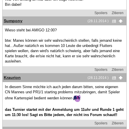
Bin dabei!
Spoilers
Zitieren
Sumpony
(28.11.2014 )
#8
Wieso steht bei AMIGO 12:00?
btw: Manes können wir sehr wahrscheinlich stellen, falls jemand keine
hat...Außer natürlich es kommen 10 Leute die unbedingt Flutters
spielen wollen, dann wird's natürlich schwierig, aber falls jemand eine
Karte braucht, die er/sie nicht hat, kann er sie sehr wahrscheinlich
ausleihen.
Spoilers
Zitieren
Kraurion
(28.11.2014 )
#9
In diesem Sinne möchte ich auch jeden darum bitten, seine eigenen
CN Mannes und PR1/1 starting problems mitzubringen, damit Spieler
ohne Kartenspiel bedient werden können
das Turnier startet mit der Anmeldung um 11uhr und Runde 1 geht
um 11:30 los! Sagt es Bitte jedem, der nicht ins Forum schaut!!
Spoilers
Zitieren