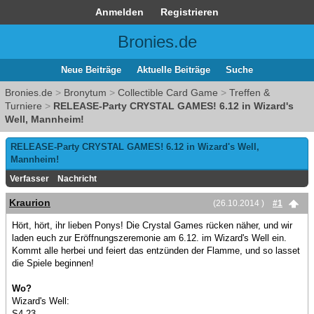
Anmelden
Registrieren
Bronies.de
Neue Beiträge
Aktuelle Beiträge
Suche
Bronies.de
>
Bronytum
>
Collectible Card Game
>
Treffen &
Turniere
>
RELEASE-Party CRYSTAL GAMES! 6.12 in Wizard's
Well, Mannheim!
RELEASE-Party CRYSTAL GAMES! 6.12 in Wizard's Well,
Mannheim!
Verfasser
Nachricht
Kraurion
(26.10.2014 )
#1
Hört, hört, ihr lieben Ponys! Die Crystal Games rücken näher, und wir
laden euch zur Eröffnungszeremonie am 6.12. im Wizard's Well ein.
Kommt alle herbei und feiert das entzünden der Flamme, und so lasset
die Spiele beginnen!
Wo?
Wizard's Well:
S4,23