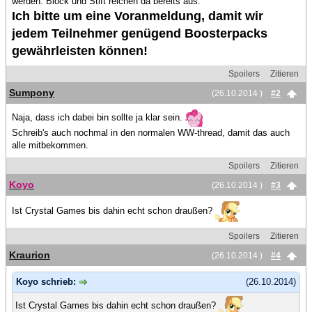
werden. Block und Stift reichen da bereits aus.
Ich bitte um eine Voranmeldung, damit wir
jedem Teilnehmer genügend Boosterpacks
gewährleisten können!
Spoilers
Zitieren
Sumpony
(26.10.2014 )
#2
Naja, dass ich dabei bin sollte ja klar sein.
Schreib's auch nochmal in den normalen WW-thread, damit das auch
alle mitbekommen.
Spoilers
Zitieren
Koyo
(26.10.2014 )
#3
Ist Crystal Games bis dahin echt schon draußen?
Spoilers
Zitieren
Kraurion
(26.10.2014 )
#4
Koyo schrieb:
(26.10.2014)
Ist Crystal Games bis dahin echt schon draußen?