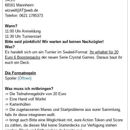
68161 Mannheim
wizwell((AT))web.de
Telefon: 0621 1785373
Wann?
11:00 Uhr Anmeldung
11:30 Uhr Turnierstart
Bitte seid pünktlich! Wir warten auf keinen Nachzügler!
Was?
Es handelt sich um ein Turnier im Sealed-Format.
Ihr erhaltet für 20
Euro 6 Boosterpacks
der neuen Serie Crystal Games. Daraus baut ihr
euch ein Deck.
Die Formatregeln
Spoiler
(Öffnen)
Was muss ich mitbringen?
-> Die Teilnahmegebühr von 20 Euro
-> Eine Hand voll Würfel
-> Kartenhüllen
-> Die zugelassenen Manes und Startprobleme aus eurer Sammlung,
falls ihr diese integrieren wollt.
-> bringt auch Bitte eine Möglichkeit mit, eure Action Token und Score
zu zählen, da dieses Mal keine Starterdecks zur Verfügung stehen