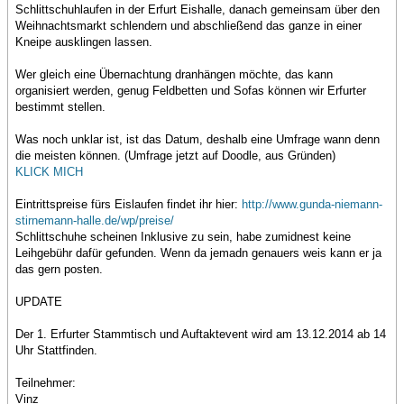
Schlittschuhlaufen in der Erfurt Eishalle, danach gemeinsam über den
Weihnachtsmarkt schlendern und abschließend das ganze in einer
Kneipe ausklingen lassen.
Wer gleich eine Übernachtung dranhängen möchte, das kann
organisiert werden, genug Feldbetten und Sofas können wir Erfurter
bestimmt stellen.
Was noch unklar ist, ist das Datum, deshalb eine Umfrage wann denn
die meisten können. (Umfrage jetzt auf Doodle, aus Gründen)
KLICK MICH
Eintrittspreise fürs Eislaufen findet ihr hier:
http://www.gunda-niemann-
stirnemann-halle.de/wp/preise/
Schlittschuhe scheinen Inklusive zu sein, habe zumidnest keine
Leihgebühr dafür gefunden. Wenn da jemadn genauers weis kann er ja
das gern posten.
UPDATE
Der 1. Erfurter Stammtisch und Auftaktevent wird am 13.12.2014 ab 14
Uhr Stattfinden.
Teilnehmer:
Vinz