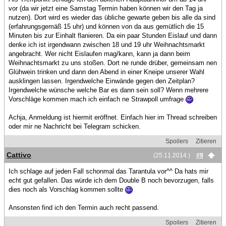
vor (da wir jetzt eine Samstag Termin haben können wir den Tag ja
nutzen). Dort wird es wieder das übliche gewarte geben bis alle da sind
(erfahrungsgemäß 15 uhr) und können von da aus gemütlich die 15
Minuten bis zur Einhalt flanieren. Da ein paar Stunden Eislauf und dann
denke ich ist irgendwann zwischen 18 und 19 uhr Weihnachtsmarkt
angebracht. Wer nicht Eislaufen mag/kann, kann ja dann beim
Weihnachtsmarkt zu uns stoßen. Dort ne runde drüber, gemeinsam nen
Glühwein trinken und dann den Abend in einer Kneipe unserer Wahl
ausklingen lassen. Irgendwelche Einwände gegen den Zeitplan?
Irgendwelche wünsche welche Bar es dann sein soll? Wenn mehrere
Vorschläge kommen mach ich einfach ne Strawpoll umfrage
Achja, Anmeldung ist hiermit eröffnet. Einfach hier im Thread schreiben
oder mir ne Nachricht bei Telegram schicken.
Spoilers
Zitieren
Cattivo
(25.11.2014 )
#9
Ich schlage auf jeden Fall schonmal das Tarantula vor^^ Da hats mir
echt gut gefallen. Das würde ich dem Double B noch bevorzugen, falls
dies noch als Vorschlag kommen sollte
Ansonsten find ich den Termin auch recht passend.
Spoilers
Zitieren