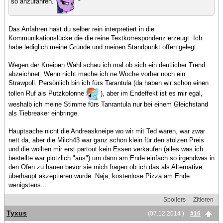
so anzufahren.
Das Anfahren hast du selber rein interpretiert in die
Kommunikationslücke die die reine Textkorrespondenz erzeugt. Ich
habe lediglich meine Gründe und meinen Standpunkt offen gelegt.
Wegen der Kneipen Wahl schau ich mal ob sich ein deutlicher Trend
abzeichnet. Wenn nicht mache ich ne Woche vorher noch ein
Strawpoll. Persönlich bin ich fürs Tarantula (da haben wir schon einen
tollen Ruf als Putzkolonne
), aber im Endeffekt ist es mir egal,
weshalb ich meine Stimme fürs Tanrantula nur bei einem Gleichstand
als Tiebreaker einbringe.
Hauptsache nicht die Andreaskneipe wo wir mit Ted waren, war zwar
nett da, aber die Milch43 war ganz schön klein für den stolzen Preis
und die wollten mir erst partout kein Essen verkaufen (alles was ich
bestellte war plötzlich "aus") um dann am Ende einfach so irgendwas in
den Ofen zu hauen bevor sie mich fragen ob ich das als Alternative
überhaupt akzeptieren würde. Naja, kostenlose Pizza am Ende
wenigstens...
Spoilers
Zitieren
Tyxus
(07.12.2014 )
#16