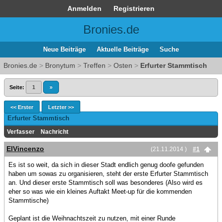
Anmelden
Registrieren
Bronies.de
Neue Beiträge
Aktuelle Beiträge
Suche
Bronies.de
>
Bronytum
>
Treffen
>
Osten
>
Erfurter Stammtisch
Seite:
1
»
<< Erster
Letzter >>
Erfurter Stammtisch
Verfasser
Nachricht
ElVincenzo
(21.11.2014 )
#1
Es ist so weit, da sich in dieser Stadt endlich genug doofe gefunden
haben um sowas zu organisieren, steht der erste Erfurter Stammtisch
an. Und dieser erste Stammtisch soll was besonderes (Also wird es
eher so was wie ein kleines Auftakt Meet-up für die kommenden
Stammtische)
Geplant ist die Weihnachtszeit zu nutzen, mit einer Runde