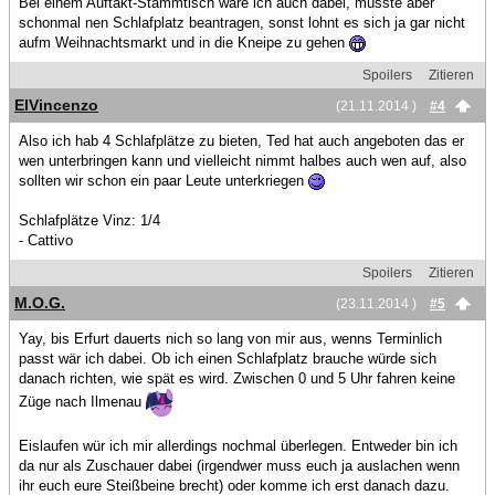
Bei einem Auftakt-Stammtisch wäre ich auch dabei, müsste aber
schonmal nen Schlafplatz beantragen, sonst lohnt es sich ja gar nicht
aufm Weihnachtsmarkt und in die Kneipe zu gehen
Spoilers
Zitieren
ElVincenzo
(21.11.2014 )
#4
Also ich hab 4 Schlafplätze zu bieten, Ted hat auch angeboten das er
wen unterbringen kann und vielleicht nimmt halbes auch wen auf, also
sollten wir schon ein paar Leute unterkriegen
Schlafplätze Vinz: 1/4
- Cattivo
Spoilers
Zitieren
M.O.G.
(23.11.2014 )
#5
Yay, bis Erfurt dauerts nich so lang von mir aus, wenns Terminlich
passt wär ich dabei. Ob ich einen Schlafplatz brauche würde sich
danach richten, wie spät es wird. Zwischen 0 und 5 Uhr fahren keine
Züge nach Ilmenau
Eislaufen wür ich mir allerdings nochmal überlegen. Entweder bin ich
da nur als Zuschauer dabei (irgendwer muss euch ja auslachen wenn
ihr euch eure Steißbeine brecht) oder komme ich erst danach dazu.