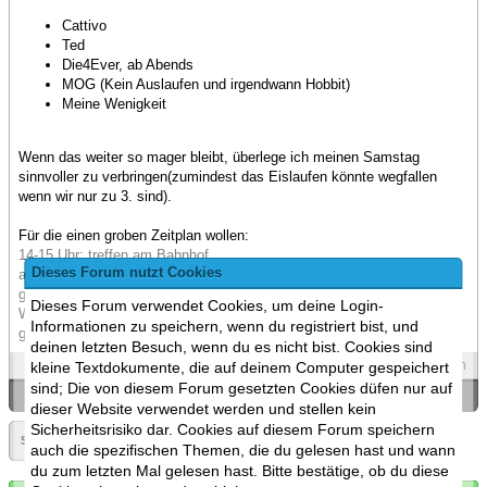
Cattivo
Ted
Die4Ever, ab Abends
MOG (Kein Auslaufen und irgendwann Hobbit)
Meine Wenigkeit
Wenn das weiter so mager bleibt, überlege ich meinen Samstag
sinnvoller zu verbringen(zumindest das Eislaufen könnte wegfallen
wenn wir nur zu 3. sind).
Für die einen groben Zeitplan wollen:
14-15 Uhr: treffen am Bahnhof
Dieses Forum nutzt Cookies
ab 15 Uhr: gemeinsam zur Eislaufhalle gehen, Eislaufen
gegen 17-18 Uhr: Eislaufhalle verlassen, zum Domplatz gehen,
Dieses Forum verwendet Cookies, um deine Login-
Weihnachtsmarkt
Informationen zu speichern, wenn du registriert bist, und
gegen 20-21 Uhr: Vom Weihnachtsmarkt ins Tarantula gehen
deinen letzten Besuch, wenn du es nicht bist. Cookies sind
Spoilers
Zitieren
kleine Textdokumente, die auf deinem Computer gespeichert
sind; Die von diesem Forum gesetzten Cookies düfen nur auf
«
Ein Thema zurück
|
Ein Thema vor
»
dieser Website verwendet werden und stellen kein
Sicherheitsrisiko dar. Cookies auf diesem Forum speichern
Seite:
1
»
auch die spezifischen Themen, die du gelesen hast und wann
du zum letzten Mal gelesen hast. Bitte bestätige, ob du diese