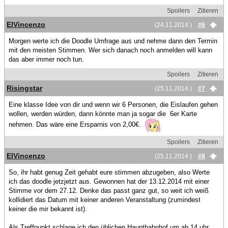
Spoilers
Zitieren
ElVincenzo
(24.11.2014 )
#6
Morgen werte ich die Doodle Umfrage aus und nehme dann den Termin
mit den meisten Stimmen. Wer sich danach noch anmelden will kann
das aber immer noch tun.
Spoilers
Zitieren
Risingstar
(25.11.2014 )
#7
Eine klasse Idee von dir und wenn wir 6 Personen, die Eislaufen gehen
wollen, werden würden, dann könnte man ja sogar die 6er Karte
nehmen. Das wäre eine Ersparnis von 2,00€.
Spoilers
Zitieren
ElVincenzo
(25.11.2014 )
#8
So, ihr habt genug Zeit gehabt eure stimmen abzugeben, also Werte
ich das doodle jetzjetzt aus. Gewonnen hat der 13.12.2014 mit einer
Stimme vor dem 27.12. Denke das passt ganz gut, so weit ich weiß
kollidiert das Datum mit keiner anderen Veranstaltung (zumindest
keiner die mir bekannt ist).
Als Treffpunkt schlage ich den üblichen Hauptbahnhof um ab 14 uhr