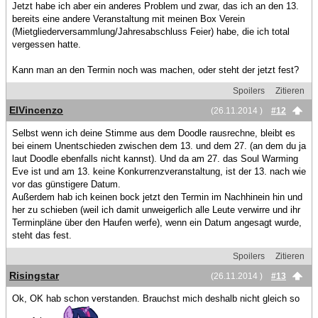
Jetzt habe ich aber ein anderes Problem und zwar, das ich an den 13.
bereits eine andere Veranstaltung mit meinen Box Verein
(Mietgliederversammlung/Jahresabschluss Feier) habe, die ich total
vergessen hatte.
Kann man an den Termin noch was machen, oder steht der jetzt fest?
Spoilers
Zitieren
ElVincenzo
(26.11.2014 )
#12
Selbst wenn ich deine Stimme aus dem Doodle rausrechne, bleibt es
bei einem Unentschieden zwischen dem 13. und dem 27. (an dem du ja
laut Doodle ebenfalls nicht kannst). Und da am 27. das Soul Warming
Eve ist und am 13. keine Konkurrenzveranstaltung, ist der 13. nach wie
vor das günstigere Datum.
Außerdem hab ich keinen bock jetzt den Termin im Nachhinein hin und
her zu schieben (weil ich damit unweigerlich alle Leute verwirre und ihr
Terminpläne über den Haufen werfe), wenn ein Datum angesagt wurde,
steht das fest.
Spoilers
Zitieren
Risingstar
(26.11.2014 )
#13
Ok, OK hab schon verstanden. Brauchst mich deshalb nicht gleich so