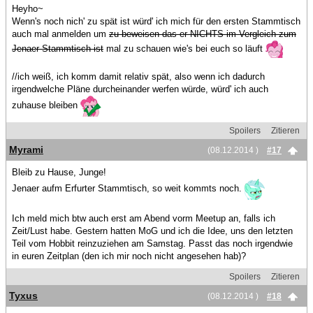
Heyho~
Wenn's noch nich' zu spät ist würd' ich mich für den ersten Stammtisch
auch mal anmelden um
zu beweisen das er NICHTS im Vergleich zum
Jenaer Stammtisch ist
mal zu schauen wie's bei euch so läuft
//ich weiß, ich komm damit relativ spät, also wenn ich dadurch
irgendwelche Pläne durcheinander werfen würde, würd' ich auch
zuhause bleiben
Spoilers
Zitieren
Myrami
(08.12.2014 )
#17
Bleib zu Hause, Junge!
Jenaer aufm Erfurter Stammtisch, so weit kommts noch.
Ich meld mich btw auch erst am Abend vorm Meetup an, falls ich
Zeit/Lust habe. Gestern hatten MoG und ich die Idee, uns den letzten
Teil vom Hobbit reinzuziehen am Samstag. Passt das noch irgendwie
in euren Zeitplan (den ich mir noch nicht angesehen hab)?
Spoilers
Zitieren
Tyxus
(08.12.2014 )
#18