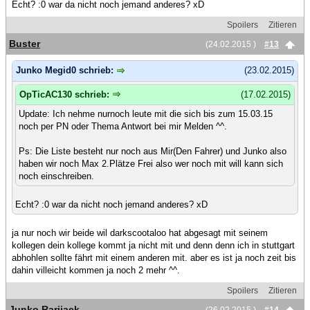
Echt? :0 war da nicht noch jemand anderes? xD
Spoilers
Zitieren
Buster
(24.02.2015 )
#13
Junko Megid0 schrieb:
(23.02.2015)
OpTicAC130 schrieb:
(17.02.2015)
Update: Ich nehme nurnoch leute mit die sich bis zum 15.03.15
noch per PN oder Thema Antwort bei mir Melden ^^.
Ps: Die Liste besteht nur noch aus Mir(Den Fahrer) und Junko also
haben wir noch Max 2.Plätze Frei also wer noch mit will kann sich
noch einschreiben.
Echt? :0 war da nicht noch jemand anderes? xD
ja nur noch wir beide wil darkscootaloo hat abgesagt mit seinem
kollegen dein kollege kommt ja nicht mit und denn denn ich in stuttgart
abhohlen sollte fährt mit einem anderen mit. aber es ist ja noch zeit bis
dahin villeicht kommen ja noch 2 mehr ^^.
Spoilers
Zitieren
Junko Rarijack