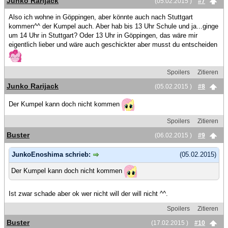
Junko Rarijack
(05.02.2015 )
#7
Also ich wohne in Göppingen, aber könnte auch nach Stuttgart
kommen^^ der Kumpel auch. Aber hab bis 13 Uhr Schule und ja...ginge
um 14 Uhr in Stuttgart? Oder 13 Uhr in Göppingen, das wäre mir
eigentlich lieber und wäre auch geschickter aber musst du entscheiden
Spoilers
Zitieren
Junko Rarijack
(05.02.2015 )
#8
Der Kumpel kann doch nicht kommen
Spoilers
Zitieren
Buster
(06.02.2015 )
#9
JunkoEnoshima schrieb:
(05.02.2015)
Der Kumpel kann doch nicht kommen
Ist zwar schade aber ok wer nicht will der will nicht ^^.
Spoilers
Zitieren
Buster
(17.02.2015 )
#10