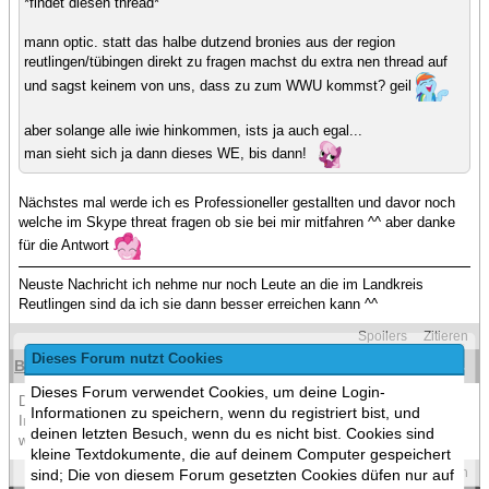
*findet diesen thread*
mann optic. statt das halbe dutzend bronies aus der region
reutlingen/tübingen direkt zu fragen machst du extra nen thread auf
und sagst keinem von uns, dass zu zum WWU kommst? geil
aber solange alle iwie hinkommen, ists ja auch egal...
man sieht sich ja dann dieses WE, bis dann!
Nächstes mal werde ich es Professioneller gestallten und davor noch
welche im Skype threat fragen ob sie bei mir mitfahren ^^ aber danke
für die Antwort
Neuste Nachricht ich nehme nur noch Leute an die im Landkreis
Reutlingen sind da ich sie dann besser erreichen kann ^^
Spoilers
Zitieren
Dieses Forum nutzt Cookies
Buster
(11.09.2016 )
#18
Dieses Forum verwendet Cookies, um deine Login-
Der Thread wurde Aktualisiert für das WWU Treffen in 2017, nähere
Informationen zu speichern, wenn du registriert bist, und
Infos im Start Beitrag und wenn der WWU 2017 Thread erstellt wurde,
deinen letzten Besuch, wenn du es nicht bist. Cookies sind
was wohl erst nächstes Jahr so sein wird ^^.
kleine Textdokumente, die auf deinem Computer gespeichert
Spoilers
Zitieren
sind; Die von diesem Forum gesetzten Cookies düfen nur auf