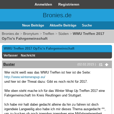
Anmelden
Registrieren
Bronies.de
Neue Beiträge
Aktuelle Beiträge
Suche
Bronies.de
>
Bronytum
>
Treffen
>
Süden
>
WWU Treffen 2017
OpTic's Fahrgemeinschaft
WWU Treffen 2017 OpTic's Fahrgemeinschaft
Verfasser
Nachricht
Buster
(02.02.2015 )
#1
Wer nicht weiß was das WWU Treffen ist hier ist die Seite:
http://www.winterwrapup.eu/
und hier ist der Threat dazu: Gibt es noch nicht für 2017.
Wie oben steht mache ich für das Winter Wrap Up Treffen 2017 eine
Fahrgemeinschaft Im Kreis Reutlingen und Stuttgart.
Ich habe mir halt dabei gedacht alleine da hin zu fahren ist doch
irgendwie Langweilig also habe ich mir dieses Thema ausgedacht ^^,
um zu kucken ob noch irgendwo irgendwer eine Mitfahrgelegenheit