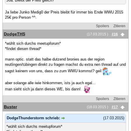
Joa. Bleibt der Preis gleich?
Ja liebe Junko Medig0 der Preis bleibt für immer bis Ende WWU 2015
25€ pro Person ^^.
Spoilers
Zitieren
DodgeTHS
(17.03.2015 )
#16
*wühlt sich durchs meetupforum*
*findet diesen thread*
mann optic. statt das halbe dutzend bronies aus der region
reutlingen/tübingen direkt zu fragen machst du extra nen thread auf und
sagst keinem von uns, dass zu zum WWU kommst? geil
aber solange alle iwie hinkommen, ists ja auch egal...
man sieht sich ja dann dieses WE, bis dann!
Spoilers
Zitieren
Buster
(18.03.2015 )
#17
DodgeThunderstorm schrieb:
(17.03.2015)
*wühlt sich durchs meetupforum*