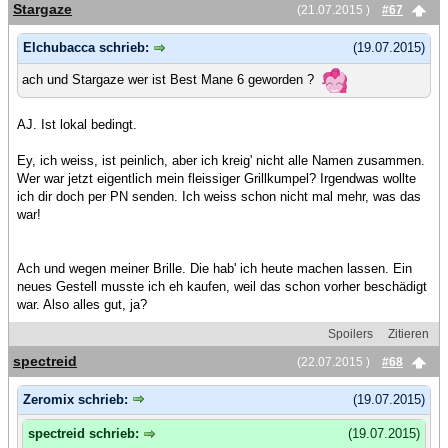
Stargaze
(21.07.2015 )
#67
Elchubacca schrieb:
(19.07.2015)
ach und Stargaze wer ist Best Mane 6 geworden ?
AJ. Ist lokal bedingt.
Ey, ich weiss, ist peinlich, aber ich kreig' nicht alle Namen zusammen.
Wer war jetzt eigentlich mein fleissiger Grillkumpel? Irgendwas wollte
ich dir doch per PN senden. Ich weiss schon nicht mal mehr, was das
war!
Ach und wegen meiner Brille. Die hab' ich heute machen lassen. Ein
neues Gestell musste ich eh kaufen, weil das schon vorher beschädigt
war. Also alles gut, ja?
Spoilers
Zitieren
spectreid
(22.07.2015 )
#68
Zeromix schrieb:
(19.07.2015)
spectreid schrieb:
(19.07.2015)