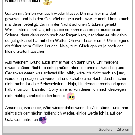
wahrscheinlich nicht
Garten mit Grillen war auch wieder klasse. Bin mal hier mal dort
gewesen und hab den Gesprächen gelauscht bzw. je nach Thema auch
mal daran beteiligt. Dann in der Nacht schönen Sitzkreis gehabt.
War.... interessant. Ja, ich glaube so kann man es gut ausdrücken.
Schade, dass dann doch noch der Regen kam, nachdem es bis dahin
so gut geklappt hat mit dem Wetter. Oh well, besser um 4 Uhr morgens
als früher beim Grillen I guess. Naja, zum Glück gab es ja noch das
kleine Gartenhäuschen.
Aus welchem Grund auch immer war ich dann um 6 Uhr morgens
etwas hinüber. Nicht so richtig müde, aber bisschen schwindelig und
Gedanken waren was schwerfällig. Mhh, wäre ich nicht noch so jung,
würde ich ja sagen ich werde alt und schaffe eine Nacht durchmachen
nicht mehr. Ist aber Schwachsinn... Naja, bin dementsprechend gegen
halb 7 los zum Bahnhof. Sorry an alle, von denen ich mich deswegen
nicht richtig verabschieden konnte
Ansonten, war super, wäre wieder dabei wenn die Zeit stimmt und man
sieht sich demnächst hoffentlich wieder, einige werde ich ja auf der
Gala Con antreffen
Spoilers
Zitieren