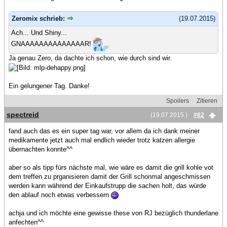
Zeromix schrieb:
(19.07.2015)
Ach... Und Shiny...
GNAAAAAAAAAAAAAAR!
Ja genau Zero, da dachte ich schon, wie durch sind wir.
Ein gelungener Tag. Danke!
Spoilers
Zitieren
spectreid
(19.07.2015 )
#62
fand auch das es ein super tag war, vor allem da ich dank meiner
medikamente jetzt auch mal endlich wieder trotz katzen allergie
übernachten konnte^^
aber so als tipp fürs nächste mal, wie wäre es damit die grill kohle vot
dem treffen zu prganisieren damit der Grill schonmal angeschmissen
werden kann während der Einkaufstrupp die sachen holt, das würde
den ablauf noch etwas verbessern
achja und ich möchte eine gewisse these von RJ bezüglich thunderlane
anfechten^^