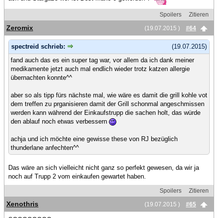
Spoilers
Zitieren
Zeromix
(19.07.2015 )
#64
spectreid schrieb:
(19.07.2015)
fand auch das es ein super tag war, vor allem da ich dank meiner
medikamente jetzt auch mal endlich wieder trotz katzen allergie
übernachten konnte^^
aber so als tipp fürs nächste mal, wie wäre es damit die grill kohle vot
dem treffen zu prganisieren damit der Grill schonmal angeschmissen
werden kann während der Einkaufstrupp die sachen holt, das würde
den ablauf noch etwas verbessern
achja und ich möchte eine gewisse these von RJ bezüglich
thunderlane anfechten^^
Das wäre an sich vielleicht nicht ganz so perfekt gewesen, da wir ja
noch auf Trupp 2 vom einkaufen gewartet haben.
Spoilers
Zitieren
Xenothris
(19.07.2015 )
#65