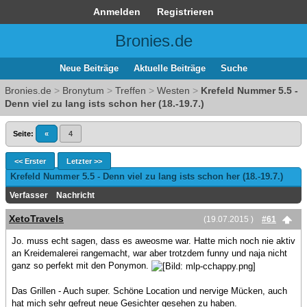
Anmelden
Registrieren
Bronies.de
Neue Beiträge
Aktuelle Beiträge
Suche
Bronies.de
>
Bronytum
>
Treffen
>
Westen
>
Krefeld Nummer 5.5 -
Denn viel zu lang ists schon her (18.-19.7.)
Seite:
«
4
<< Erster
Letzter >>
Krefeld Nummer 5.5 - Denn viel zu lang ists schon her (18.-19.7.)
Verfasser
Nachricht
XetoTravels
(19.07.2015 )
#61
Jo. muss echt sagen, dass es aweosme war. Hatte mich noch nie aktiv
an Kreidemalerei rangemacht, war aber trotzdem funny und naja nicht
ganz so perfekt mit den Ponymon.
Das Grillen - Auch super. Schöne Location und nervige Mücken, auch
hat mich sehr gefreut neue Gesichter gesehen zu haben.