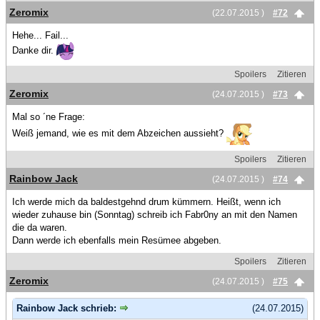
Zeromix
(22.07.2015 )
#72
Hehe... Fail...
Danke dir.
Spoilers
Zitieren
Zeromix
(24.07.2015 )
#73
Mal so ´ne Frage:
Weiß jemand, wie es mit dem Abzeichen aussieht?
Spoilers
Zitieren
Rainbow Jack
(24.07.2015 )
#74
Ich werde mich da baldestgehnd drum kümmern. Heißt, wenn ich
wieder zuhause bin (Sonntag) schreib ich Fabr0ny an mit den Namen
die da waren.
Dann werde ich ebenfalls mein Resümee abgeben.
Spoilers
Zitieren
Zeromix
(24.07.2015 )
#75
Rainbow Jack schrieb:
(24.07.2015)