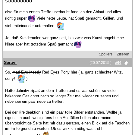
SOOOOOOOO
also für mein erstes Treffe überhaubt fand ich den Ablauf und alles
richtig super
Viele nette Leute, hat Spaß gemacht. Grillen, und
sich miteinander unterhalten.
Ja, daß Kreidemalen war ganz nett, bin zwar was Kunst angeht eine
Niete aber hat trotzdem Spaß gemacht
Spoilers
Zitieren
Scravi
(20.07.2015 )
#66
So,
Mad Eye Moody
Red Eyes Pony hier (ja, ganz schlechter Witz,
sorry!
)
Hatte definitiv Spaß an dem Treffen und es war schön, so viele
bekannte Gesichter nach so langer Zeit mal wieder zu sehen und
nebenbei ein paar neue zu treffen.
Bei der Kreideaktion sind ein paar tolle Bilder entstanden. Wollte ja
eigentlich auch wenigstens beim Ausfüllen helfen aber meine
übervorsichtige Seite hat mir dazu geraten, einen Blick auf die Taschen
im Hintergrund zu werfen. Ob es wirklich nötig war... ehh,