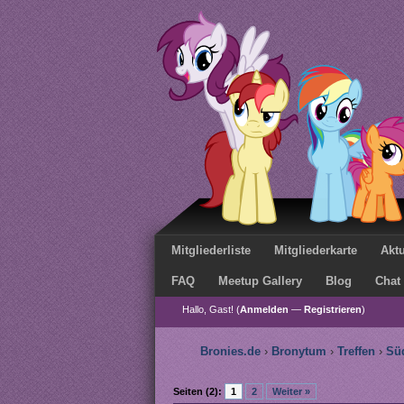
Mitgliederliste
Mitgliederkarte
Aktu
FAQ
Meetup Gallery
Blog
Chat
Hallo, Gast! (
Anmelden
—
Registrieren
)
Bronies.de
›
Bronytum
›
Treffen
›
Sü
Seiten (2):
1
2
Weiter »