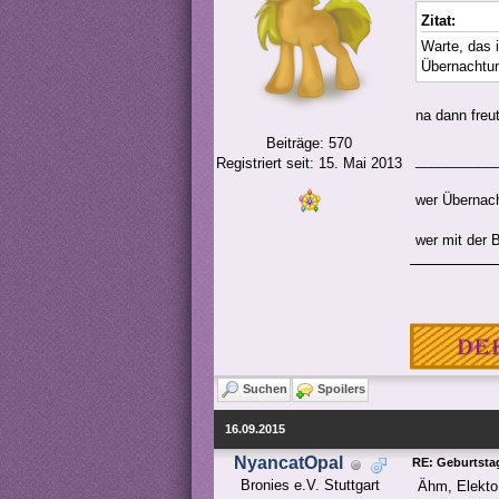
Zitat:
Warte, das 
Übernachtun
na dann fre
Beiträge: 570
__________
Registriert seit: 15. Mai 2013
wer Übernach
wer mit der 
Suchen
Spoilers
16.09.2015
NyancatOpal
RE: Geburtstag
Bronies e.V. Stuttgart

Ähm, Elekto,