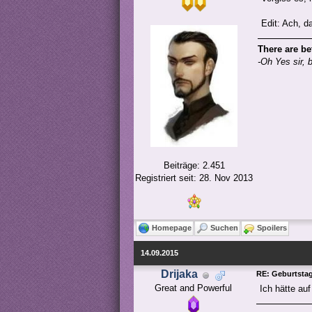
Edit: Ach, d
There are be
-Oh Yes sir, 
Beiträge: 2.451
Registriert seit: 28. Nov 2013
Homepage
Suchen
Spoilers
14.09.2015
Drijaka
RE: Geburtstags
Great and Powerful
Ich hätte au