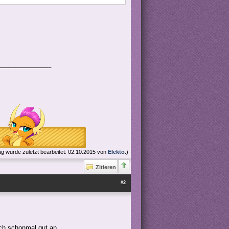
_______________
ag wurde zuletzt bearbeitet: 02.10.2015 von
Elekto
.)
Zitieren
#2
ich schonmal gut an.