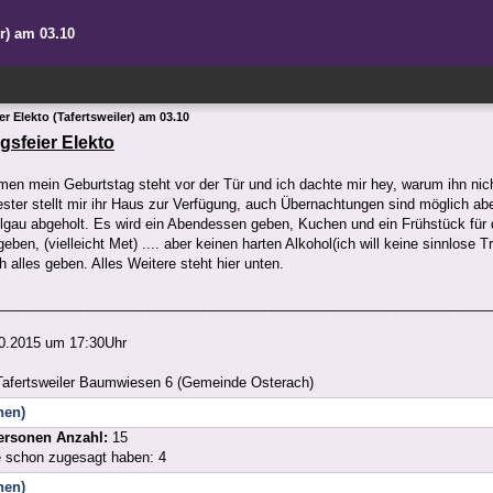
er) am 03.10
r Elekto (Tafertsweiler) am 03.10
gsfeier Elekto
en mein Geburtstag steht vor der Tür und ich dachte mir hey, warum ihn nich
ter stellt mir ihr Haus zur Verfügung, auch Übernachtungen sind möglich abe
gau abgeholt. Es wird ein Abendessen geben, Kuchen und ein Frühstück für 
geben, (vielleicht Met) .... aber keinen harten Alkohol(ich will keine sinnlose 
h alles geben. Alles Weitere steht hier unten.
________________________________________________________________
0.2015 um 17:30Uhr
Tafertsweiler Baumwiesen 6 (Gemeinde Osterach)
nen)
ersonen Anzahl:
15
e schon zugesagt haben: 4
nen)