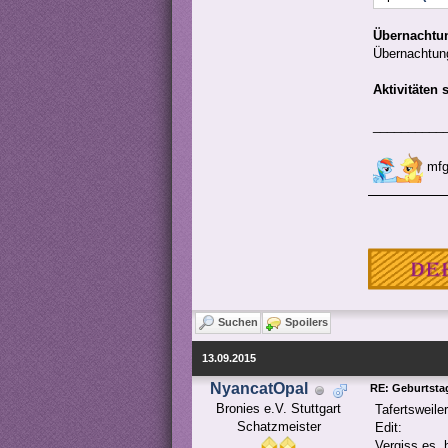
Übernachtu
Übernachtung
Aktivitäten 
__________
mfg
Suchen
Spoilers
13.09.2015
NyancatOpal
RE: Geburtstag
Bronies e.V. Stuttgart

Tafertsweile
Schatzmeister
Edit:
Vergiss es, 