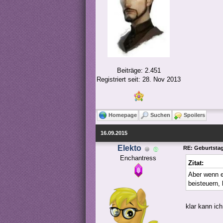
Beiträge: 2.451
Registriert seit: 28. Nov 2013
Homepage
Suchen
Spoilers
16.09.2015
Elekto
RE: Geburtstags
Enchantress
Zitat:
Aber wenn e
beisteuern,
klar kann ic