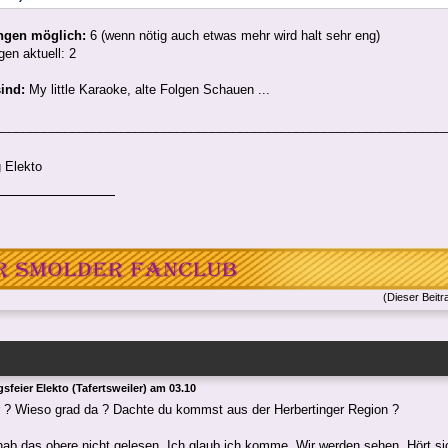
ngen möglich:
6 (wenn nötig auch etwas mehr wird halt sehr eng)
en aktuell: 2
sind:
My little Karaoke, alte Folgen Schauen ...
________________________________________________________________
 Elekto
(Dieser Beitr
sfeier Elekto (Tafertsweiler) am 03.10
r ? Wieso grad da ? Dachte du kommst aus der Herbertinger Region ?
hab das obere nicht gelesen. Ich glaub ich komme, Wir werden sehen. Hört s