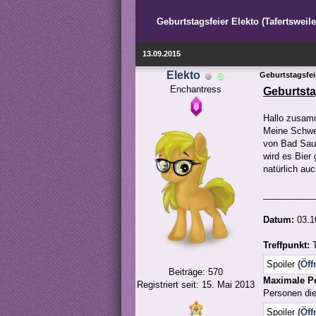
Geburtstagsfeier Elekto (Tafertsweil
13.09.2015
Elekto
Geburtstagsfeie
Enchantress
Geburtsta
Hallo zusamm
Meine Schwes
von Bad Saul
wird es Bier 
natürlich auc
__________
Datum:
03.1
Treffpunkt:
Spoiler
(Öff
Beiträge: 570
Maximale P
Registriert seit: 15. Mai 2013
Personen di
Spoiler
(Öff