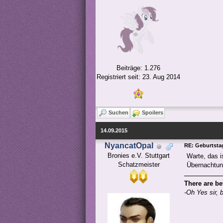
Beiträge: 1.276
Registriert seit: 23. Aug 2014
Suchen
Spoilers
14.09.2015
NyancatOpal
RE: Geburtstag
Bronies e.V. Stuttgart

Warte, das i
Schatzmeister
Übernachtung
There are be
-Oh Yes sir, 