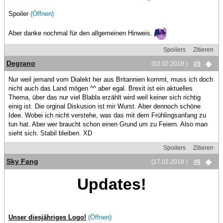
Spoiler
(Öffnen)
Aber danke nochmal für den allgemeinen Hinweis.
Spoilers
Zitieren
Degrano
(02.02.2019 )
#5
Nur weil jemand vom Dialekt her aus Britannien kommt, muss ich doch
nicht auch das Land mögen ^^ aber egal. Brexit ist ein aktuelles
Thema, über das nur viel Blabla erzählt wird weil keiner sich richtig
einig ist. Die orginal Diskusion ist mir Wurst. Aber dennoch schöne
Idee. Wobei ich nicht verstehe, was das mit dem Frühlingsanfang zu
tun hat. Aber wer braucht schon einen Grund um zu Feiern. Also man
sieht sich. Stabil bleiben. XD
Spoilers
Zitieren
Sky Fang
(17.02.2019 )
#6
Updates!
Unser diesjähriges Logo!
(Öffnen)