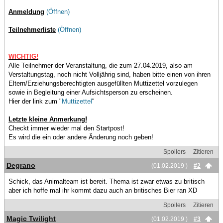
Anmeldung
(Öffnen)
Teilnehmerliste
(Öffnen)
WICHTIG!
Alle Teilnehmer der Veranstaltung, die zum 27.04.2019, also am
Verstaltungstag, noch nicht Volljährig sind, haben bitte einen von ihren
Eltern/Erziehungsberechtigten ausgefüllten Muttizettel vorzulegen
sowie in Begleitung einer Aufsichtsperson zu erscheinen.
Hier der link zum "
Muttizettel
"
Letzte kleine Anmerkung!
Checkt immer wieder mal den Startpost!
Es wird die ein oder andere Änderung noch geben!
Spoilers
Zitieren
Degrano
(01.02.2019 )
#2
Schick, das Animalteam ist bereit. Thema ist zwar etwas zu britisch
aber ich hoffe mal ihr kommt dazu auch an britisches Bier ran XD
Spoilers
Zitieren
Magic Twilight
(01.02.2019 )
#3