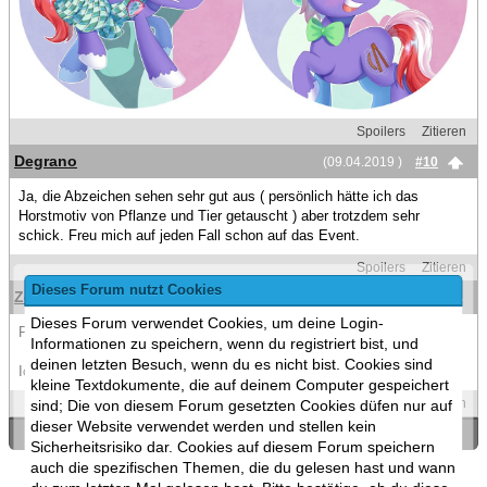
Spoilers
Zitieren
Degrano
(09.04.2019 )
#10
Ja, die Abzeichen sehen sehr gut aus ( persönlich hätte ich das
Horstmotiv von Pflanze und Tier getauscht ) aber trotzdem sehr
schick. Freu mich auf jeden Fall schon auf das Event.
Spoilers
Zitieren
Dieses Forum nutzt Cookies
Zecora95
(10.04.2019 )
#11
Dieses Forum verwendet Cookies, um deine Login-
Pflanzen vor!
Informationen zu speichern, wenn du registriert bist, und
deinen letzten Besuch, wenn du es nicht bist. Cookies sind
Ich freu mich schon ^^
kleine Textdokumente, die auf deinem Computer gespeichert
Spoilers
Zitieren
sind; Die von diesem Forum gesetzten Cookies düfen nur auf
dieser Website verwendet werden und stellen kein
«
Ein Thema zurück
|
Ein Thema vor
»
Sicherheitsrisiko dar. Cookies auf diesem Forum speichern
auch die spezifischen Themen, die du gelesen hast und wann