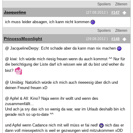
Spoilers
Zitieren
Jacqueline
(27.08.2012 )
#147
ich muss leider absagen, ich kann nicht kommen
Spoilers
Zitieren
PrincessMoonlight
(29.08.2012 )
#148
@ JacquelineDerpy: Echt schade aber da kann man nix machen
@ kiwi: Ich würde mich riesig freuen wenn du auch kommst ^^ Nur für
die berichtigung der Liste darf ich wissen wie alt du bist und woher du
bist?
@ Umiibig: Natürlich würde ich mich auch rieeeesig über dich und
deinen Freund freuen xD
@ Apfel & All: Kino? Naja wenn ihr wollt und wenn des
zusammenfällt...
Und ach ja sry das ich so wenig da war, war im Urlaub deshalb bin ich
gerade nich so up-to-date ^^
und Apfel wenn Cadance nich mit will müss er fai ned!
nich das er
dann voll miesepetrich is weil er gezwungen wird mitzukommen xDD