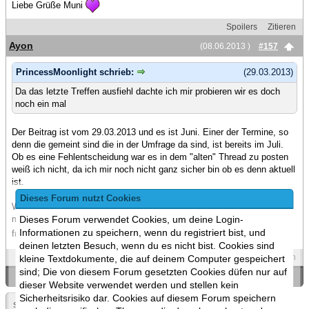
Liebe Grüße Muni
Spoilers
Zitieren
Ayon
(08.06.2013 )
#157
PrincessMoonlight schrieb:
(29.03.2013)
Da das letzte Treffen ausfiehl dachte ich mir probieren wir es doch
noch ein mal
Der Beitrag ist vom 29.03.2013 und es ist Juni. Einer der Termine, so
denn die gemeint sind die in der Umfrage da sind, ist bereits im Juli.
Ob es eine Fehlentscheidung war es in dem "alten" Thread zu posten
weiß ich nicht, da ich mir noch nicht ganz sicher bin ob es denn aktuell
ist.
Dieses Forum nutzt Cookies
Wie ich aber bereits einmal kund getan habe finde ich, auch wenn es
Dieses Forum verwendet Cookies, um deine Login-
mich ja nichts angeht, eine ganz gute Idee und dachte daher an einen
Informationen zu speichern, wenn du registriert bist, und
freundlichen *bump*
deinen letzten Besuch, wenn du es nicht bist. Cookies sind
Spoilers
Zitieren
kleine Textdokumente, die auf deinem Computer gespeichert
sind; Die von diesem Forum gesetzten Cookies düfen nur auf
«
Ein Thema zurück
|
Ein Thema vor
»
dieser Website verwendet werden und stellen kein
Sicherheitsrisiko dar. Cookies auf diesem Forum speichern
Seite:
«
8
▼