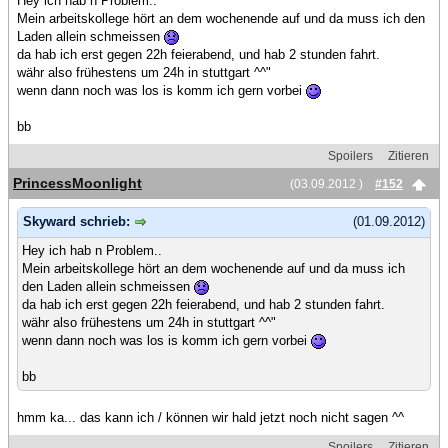
Hey ich hab n Problem..
Mein arbeitskollege hört an dem wochenende auf und da muss ich den
Laden allein schmeissen
da hab ich erst gegen 22h feierabend, und hab 2 stunden fahrt.
währ also frühestens um 24h in stuttgart ^^"
wenn dann noch was los is komm ich gern vorbei
bb
Spoilers
Zitieren
PrincessMoonlight
(03.09.2012 )
#152
Skyward schrieb:
(01.09.2012)
Hey ich hab n Problem..
Mein arbeitskollege hört an dem wochenende auf und da muss ich
den Laden allein schmeissen
da hab ich erst gegen 22h feierabend, und hab 2 stunden fahrt.
währ also frühestens um 24h in stuttgart ^^"
wenn dann noch was los is komm ich gern vorbei
bb
hmm ka... das kann ich / können wir hald jetzt noch nicht sagen ^^
Spoilers
Zitieren