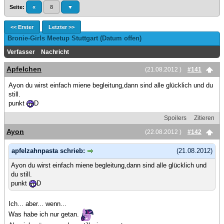
Seite:
«
8
▼
<< Erster
Letzter >>
Bronie-Girls Meetup Stuttgart (Datum offen)
Verfasser
Nachricht
Apfelchen
(21.08.2012 )
#141
Ayon du wirst einfach miene begleitung,dann sind alle glücklich und du
still.
punkt
D
Spoilers
Zitieren
Ayon
(22.08.2012 )
#142
apfelzahnpasta schrieb:
(21.08.2012)
Ayon du wirst einfach miene begleitung,dann sind alle glücklich und
du still.
punkt
D
Ich... aber... wenn...
Was habe ich nur getan.