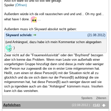
Also ich wäre so und so still wie gesagt:
Spoiler
(Öffnen)
Außerdem würde ich da voll rausstechen und und und... Oh my god...
what have I done.
...
Außerdem muss ich Skyward absolut recht geben:
Skyward schrieb:
(21.08.2012)
(und Anhängsel, dazu habe ich mein Kommentar schon abgegeben
)
Zwar nicht auf die "Frauenexklusivität" oder den "Boyfriend" bezogen
aber ich kenne das Problem. Wenn man Leute von außerhalb einer
vorgefertigten Gruppe hinzufügt dann sind diese ja mehr oder weniger
der Person nur zugewandt die sie in erster Linie mitgenommen hat.
Heißt, zum einen ist diese Person(A) mit der Situation nicht all zu
glücklich und da sie sich dann nur der Person(B) aufdrängt die sie
mitgenommen hat, hat diese Person(B) auch weniger davon weil sie
sich ja irgendwie auch um das "Anhängsel" kümmern muss. Insofern
kann ich das verstehen.
Spoilers
Zitieren
Apfelchen
(22.08.2012 )
#143