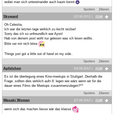
wobei man sich untereinander auch kaum kennt
Spoilers
Zitieren
Skyward
(22.08.2012 )
#144
Oh Celestia,
Ich war die letzten tage wirklich zu leicht reizbar!
Sorry das ich so unfreundlich war Ayon!
Hab von deinem post wohl nur gelesen was ich lesen wollte..
Bitte sei mir nich böse
Things just got a little out of hand on my side..
Spoilers
Zitieren
Apfelchen
(26.08.2012 )
#145
Es ist die überlegung eines Kino-meetups in Stuttgart..Deshalb die
Frage..sollten dies wirklich aufn 8. legen wie wärs wenn wir für die
dauer eines Films die Meetups zusammenzulegen?^^
Spoilers
Zitieren
Wasabi Woman
(27.08.2012 )
#146
wenn sich das machen liesse wär das klasse