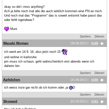
okay so did i miss anything?
Ach ja bitte noch mal alle die auch wirklich kommen eine PN an mich.
Und noch mal das "Programm" das is soweit entsinnt habe passt das
oder fehlt irgendwas?
Muni
Spoilers
Zitieren
Wasabi Woman
(30.08.2012 )
#149
ich werd am 14.9. 16, also jetzt noch 15
und wohne in karlsruhe.
pm muss ich schaun, geht wahrscheinlich erst abends wenn ich
daheim bin.
Spoilers
Zitieren
Apfelchen
(31.08.2012 )
#150
ich weiss inzw gar nicht ob ich komm oder..ja
D
Spoilers
Zitieren
Skyward
(01.09.2012 )
#151