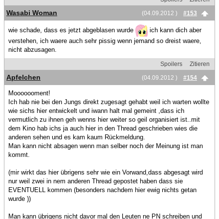
Wasabi Woman
(04.09.2012 )
#153
wie schade, dass es jetzt abgeblasen wurde
ich kann dich aber
verstehen, ich waere auch sehr pissig wenn jemand so dreist waere,
nicht abzusagen.
Spoilers
Zitieren
Apfelchen
(04.09.2012 )
#154
Mooooooment!
Ich hab nie bei den Jungs direkt zugesagt gehabt weil ich warten wollte
wie sichs hier entwickelt und iwann halt mal gemeint ,dass ich
vermutlich zu ihnen geh wenns hier weiter so geil organisiert ist..mit
dem Kino hab ichs ja auch hier in den Thread geschrieben wies die
anderen sehen und es kam kaum Rückmeldung.
Man kann nicht absagen wenn man selber noch der Meinung ist man
kommt.
(mir wirkt das hier übrigens sehr wie ein Vorwand,dass abgesagt wird
nur weil zwei in nem anderen Thread gepostet haben dass sie
EVENTUELL kommen (besonders nachdem hier ewig nichts getan
wurde ))
Man kann übrigens nicht davor mal den Leuten ne PN schreiben und