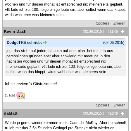
wochen und für diesen monat ist entspreched nix meinerseits geplant.
vllt lade ich zur 100. folge einige leute ein, aber selbst wenn das klappt,
wirds wohl eher was kleineres sein.
Spoilers
Zitieren
Kevin Dash
(02.06.2015 )
#2345
DodgeTHS schrieb:
(02.06.2015)
jep, das steht auf jeden fall auch auf dem plan. bei mir ists aus
persönlichen gründen aber aber schwierig mit meetups in den
nächsten wochen und für diesen monat ist entspreched nix
meinerseits geplant. vllt lade ich zur 100. folge einige leute ein, aber
selbst wenn das klappt, wirds wohl eher was kleineres sein.
Ich reserviere 's Gästezimmer!
Zu früh?
Spoilers
Zitieren
daMatt
(03.06.2015 )
#2346
Würde ja gerne wieder kommen in die Case del McKay. Aber so schnell
tu ich mir das 2,5h Stunden Getingel pro Strecke nicht wieder an..