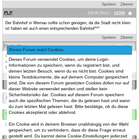
Spoilers
Zitieren
PLP
(09.06.2015 )
#2359
Der Bahnhof in Wernau sollte schon genügen, da die Stadt recht klein
ist haben wir auch einen entsprechenden Bahnhof^^"
Spoilers
Zitieren
Pinfeather
(09.06.2015 )
#2360
Dieses Forum nutzt Cookies
Ich weiß leider noch nicht genau über meine Arbeitszeiten bescheid,
Dieses Forum verwendet Cookies, um deine Login-
aber wenn ich kann, würd ich gern kommen (komm ursprünglich aus
Informationen zu speichern, wenn du registriert bist, und
Wendlingen und wohn zur Zeit in Stuttgart).
deinen letzten Besuch, wenn du es nicht bist. Cookies sind
Spoilers
Zitieren
kleine Textdokumente, die auf deinem Computer gespeichert
sind; Die von diesem Forum gesetzten Cookies düfen nur auf
«
Ein Thema zurück
|
Ein Thema vor
»
dieser Website verwendet werden und stellen kein
Sicherheitsrisiko dar. Cookies auf diesem Forum speichern
Seite:
«
118
»
▼
auch die spezifischen Themen, die du gelesen hast und wann
du zum letzten Mal gelesen hast. Bitte bestätige, ob du diese
Cookies akzeptierst oder ablehnst.
Thema abonnieren
Ein Cookie wird in deinem Browser unabhängig von der Wahl
Spoilers
gespeichert, um zu verhindern, dass dir diese Frage erneut
gestellt wird. Du kannst deine Cookie-Einstellungen jederzeit