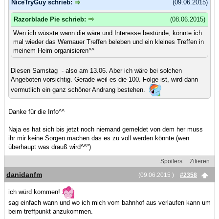
NiceTryGuy schrieb:
(09.06.2015)
Razorblade Pie schrieb:
(08.06.2015)
Wen ich wüsste wann die wäre und Interesse bestünde, könnte ich
mal wieder das Wernauer Treffen beleben und ein kleines Treffen in
meinem Heim organisieren^^
Diesen Samstag - also am 13.06. Aber ich wäre bei solchen
Angeboten vorsichtig. Gerade weil es die 100. Folge ist, wird dann
vermutlich ein ganz schöner Andrang bestehen.
Danke für die Info^^
Naja es hat sich bis jetzt noch niemand gemeldet von dem her muss
ihr mir keine Sorgen machen das es zu voll werden könnte (wen
überhaupt was drauß wird^^")
Spoilers
Zitieren
danidanfm
(09.06.2015 )
#2358
ich würd kommen!
sag einfach wann und wo ich mich vom bahnhof aus verlaufen kann um
beim treffpunkt anzukommen.