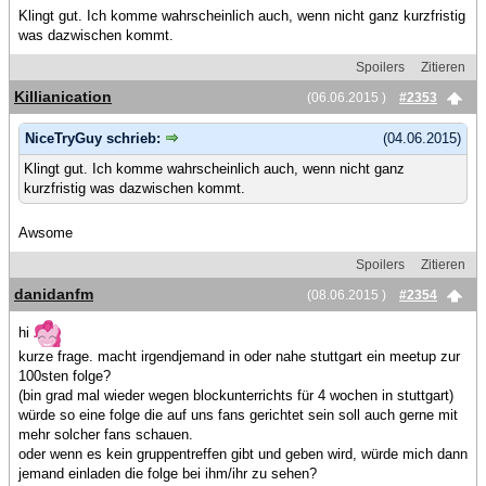
Klingt gut. Ich komme wahrscheinlich auch, wenn nicht ganz kurzfristig
was dazwischen kommt.
Spoilers
Zitieren
Killianication
(06.06.2015 )
#2353
NiceTryGuy schrieb:
(04.06.2015)
Klingt gut. Ich komme wahrscheinlich auch, wenn nicht ganz
kurzfristig was dazwischen kommt.
Awsome
Spoilers
Zitieren
danidanfm
(08.06.2015 )
#2354
hi
kurze frage. macht irgendjemand in oder nahe stuttgart ein meetup zur
100sten folge?
(bin grad mal wieder wegen blockunterrichts für 4 wochen in stuttgart)
würde so eine folge die auf uns fans gerichtet sein soll auch gerne mit
mehr solcher fans schauen.
oder wenn es kein gruppentreffen gibt und geben wird, würde mich dann
jemand einladen die folge bei ihm/ihr zu sehen?