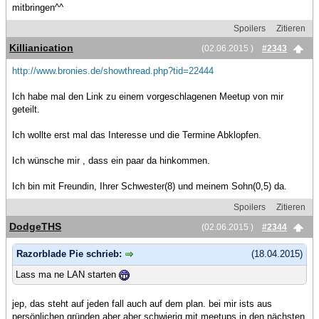
mitbringen^^
Spoilers
Zitieren
Killianication
(02.06.2015 )
#2343
http://www.bronies.de/showthread.php?tid=22444
Ich habe mal den Link zu einem vorgeschlagenen Meetup von mir
geteilt.
Ich wollte erst mal das Interesse und die Termine Abklopfen.
Ich wünsche mir , dass ein paar da hinkommen.
Ich bin mit Freundin, Ihrer Schwester(8) und meinem Sohn(0,5) da.
Spoilers
Zitieren
DodgeTHS
(02.06.2015 )
#2344
Razorblade Pie schrieb:
(18.04.2015)
Lass ma ne LAN starten
jep, das steht auf jeden fall auch auf dem plan. bei mir ists aus
persönlichen gründen aber aber schwierig mit meetups in den nächsten