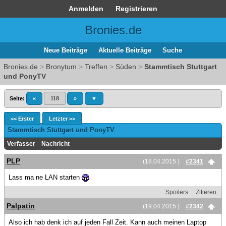
Anmelden
Registrieren
Bronies.de
Neue Beiträge
Aktuelle Beiträge
Suche
Bronies.de
>
Bronytum
>
Treffen
>
Süden
>
Stammtisch Stuttgart
und PonyTV
Seite:
«
118
»
▼
<< Erster
Letzter >>
Stammtisch Stuttgart und PonyTV
Verfasser
Nachricht
PLP
(18.04.2015 )
#2341
Lass ma ne LAN starten
Spoilers
Zitieren
Palpatin
(19.04.2015 )
#2342
Also ich hab denk ich auf jeden Fall Zeit. Kann auch meinen Laptop