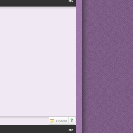
#86
Zitieren
#87