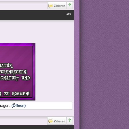
Zitieren
#85
tragen.
(Öffnen)
Zitieren