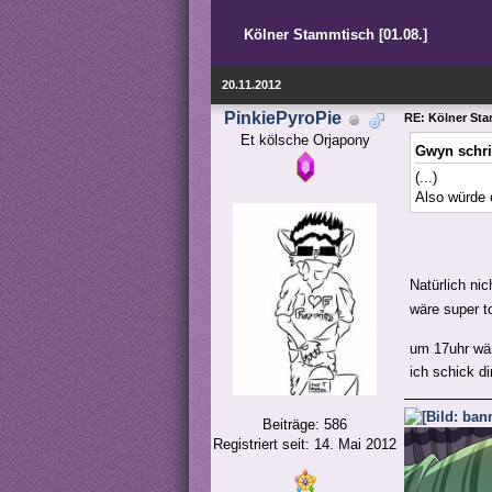
Kölner Stammtisch [01.08.]
20.11.2012
PinkiePyroPie
RE: Kölner St
Et kölsche Orjapony
Gwyn schr
(...)
Also würde 
Natürlich nic
wäre super t
um 17uhr wäre
ich schick d
Beiträge: 586
Registriert seit: 14. Mai 2012