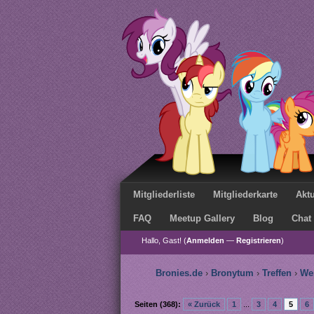
Mitgliederliste
Mitgliederkarte
Aktu
FAQ
Meetup Gallery
Blog
Chat
Hallo, Gast! (
Anmelden
—
Registrieren
)
Bronies.de
›
Bronytum
›
Treffen
›
We
Seiten (368):
« Zurück
1
...
3
4
5
6