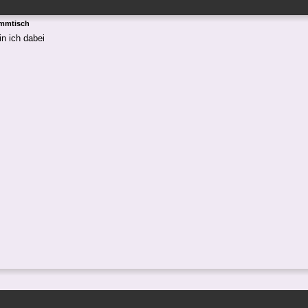
ammtisch
in ich dabei