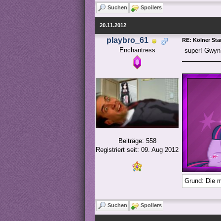
Suchen
Spoilers
20.11.2012
playbro_61
RE: Kölner St
Enchantress
super! Gwyn 
Beiträge: 558
Registriert seit: 09. Aug 2012
Grund: Die m
Suchen
Spoilers