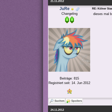
21.11.2012
JuRe
RE: Kölner St
Changeling
dieses mal b
Beiträge: 815
Registriert seit: 14. Jun 2012
Suchen
Spoilers
24.11.2012