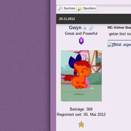
Suchen
Spoilers
20.11.2012
Gwyn
RE: Kölner St
Great and Powerful
getan bist n
Beiträge: 369
Registriert seit: 05. Mai 2012