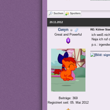
Suchen
Spoilers
20.11.2012
Gwyn
RE: Kölner St
Great and Powerful
ich weiß nic
Naja ich ruf
p.s.: irgend
Beiträge: 369
Registriert seit: 05. Mai 2012