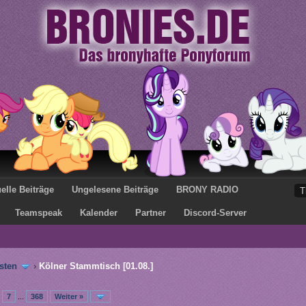
elle Beiträge
Ungelesene Beiträge
BRONY RADIO
Teamspeak
Kalender
Partner
Discord-Server
sten
›
Kölner Stammtisch [01.08.]
7
...
368
Weiter »