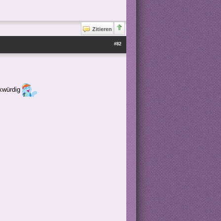
Zitieren
#82
rkwürdig