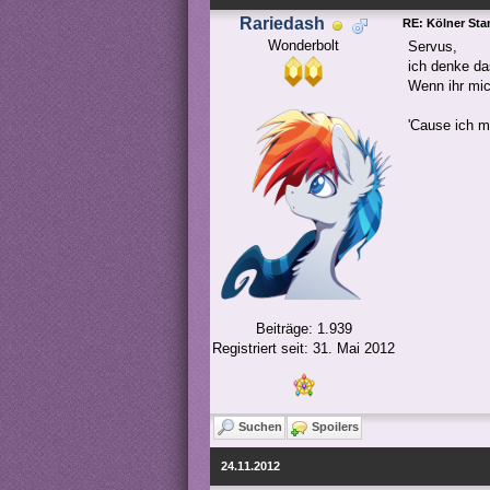
Rariedash
RE: Kölner St
Wonderbolt
Servus,
ich denke da
Wenn ihr mic
'Cause ich m
Beiträge: 1.939
Registriert seit: 31. Mai 2012
Suchen
Spoilers
24.11.2012