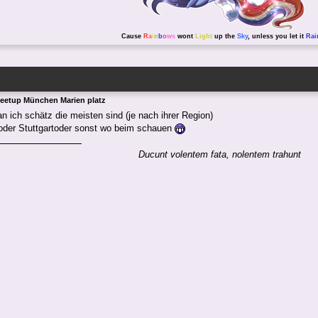
Cause
R
a
i
n
b
o
w
s
wont
Light
up the
Sky
, unless you let it
Rai
eetup München Marien platz
n ich schätz die meisten sind (je nach ihrer Region)
oder Stuttgartoder sonst wo beim schauen
Ducunt volentem fata, nolentem trahunt