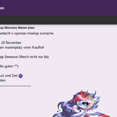
atz
up München Marien platz
 gedacht n spontan meetup zumache
 10 November
am marienplatz vorm Kaufhof
agt (bewusst Merch nicht nur bb)
ie guten ^^)
ust und Zeit
lden