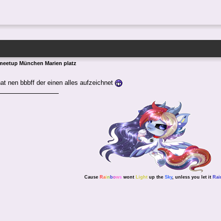
meetup München Marien platz
hat nen bbbff der einen alles aufzeichnet
Cause
R
a
i
n
b
o
w
s
wont
Light
up the
Sky
, unless you let it
Rai