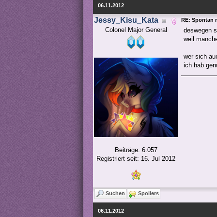
06.11.2012
Jessy_Kisu_Kata
RE: Spontan 
Colonel Major General
deswegen sa
weil manche
wer sich au
ich hab ge
Beiträge: 6.057
Registriert seit: 16. Jul 2012
Suchen
Spoilers
06.11.2012