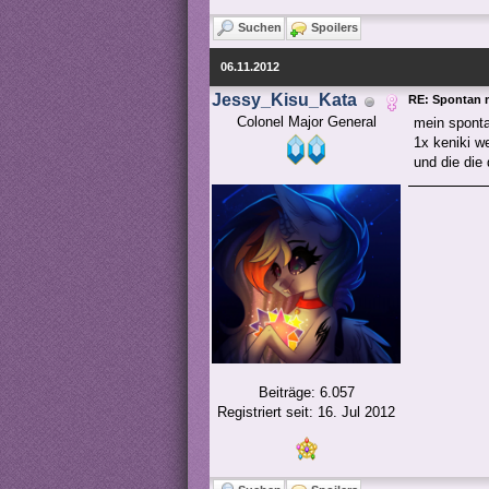
Suchen
Spoilers
06.11.2012
Jessy_Kisu_Kata
RE: Spontan 
Colonel Major General
mein spontan
1x keniki w
und die die
Beiträge: 6.057
Registriert seit: 16. Jul 2012