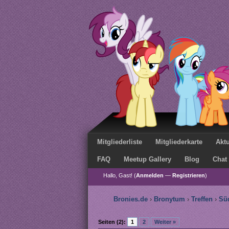
Mitgliederliste
Mitgliederkarte
Aktu
FAQ
Meetup Gallery
Blog
Chat
Hallo, Gast! (
Anmelden
—
Registrieren
)
Bronies.de
›
Bronytum
›
Treffen
›
Sü
Seiten (2):
1
2
Weiter »