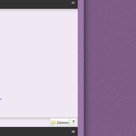
#7
n
.
Zitieren
#8