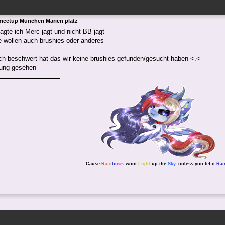
meetup München Marien platz
gte ich Merc jagt und nicht BB jagt
 wollen auch brushies oder anderes
ch beschwert hat das wir keine brushies gefunden/gesucht haben <.<
nung gesehen
Cause
R
a
i
n
b
o
w
s
wont
Light
up the
Sky
, unless you let it
Rai