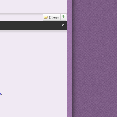
Zitieren
#3
n
.