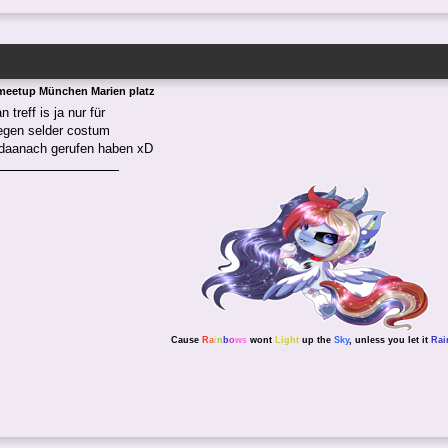
meetup München Marien platz
 treff is ja nur für
egen selder costum
 daanach gerufen haben xD
Cause
R
a
i
n
b
o
w
s
wont
Light
up the
Sky
, unless you let it
Rai