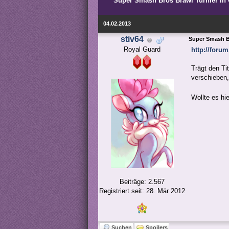
Super Smash Bros Brawl Turnier in O
04.02.2013
stiv64
Super Smash Br
Royal Guard
http://for
Trägt den Ti
verschieben,
Wollte es hi
Beiträge: 2.567
Registriert seit: 28. Mär 2012
Suchen
Spoilers