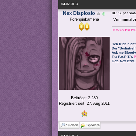
04.02.2013
Nex Displosio
RE: Super Smas
Forenpinkamena
Viiiiiiiiiiiiiiel
I'm the one Pink Pon
"Ich leide nicht
Der "Berlintref
Ask me Bloody
Tea P.A.R.T.Y.
P
Gez. Nex Bzw.
Beiträge: 2.289
Registriert seit: 27. Aug 2011
Suchen
Spoilers