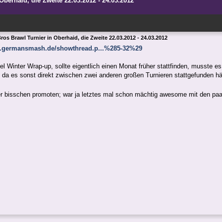
berhaid, die Zweite 22.03.2012 - 24.03.2012
os Brawl Turnier in Oberhaid, die Zweite 22.03.2012 - 24.03.2012
um.germansmash.de/showthread.p...%285-32%29
tel Winter Wrap-up, sollte eigentlich einen Monat früher stattfinden, musste e
 da es sonst direkt zwischen zwei anderen großen Turnieren stattgefunden hä
er bisschen promoten; war ja letztes mal schon mächtig awesome mit den paa