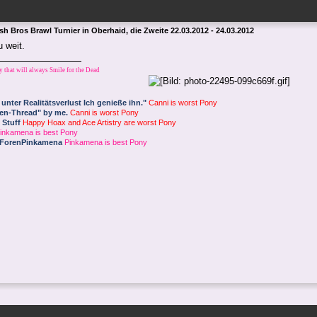
h Bros Brawl Turnier in Oberhaid, die Zweite 22.03.2012 - 24.03.2012
 zu weit.
y that will always Smile for the Dead
 unter Realitätsverlust
Ich genieße ihn."
Canni is worst Pony
fen-Thread" by me.
Canni is worst Pony
 Stuff
Happy Hoax and Ace Artistry are worst Pony
inkamena is best Pony
 ForenPinkamena
Pinkamena is best Pony