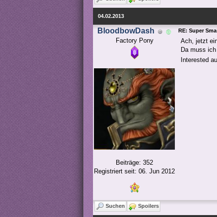
04.02.2013
BloodbowDash
RE: Super Smas
Factory Pony
Ach, jetzt e
Da muss ich 
Interested a
Beiträge: 352
Registriert seit: 06. Jun 2012
Suchen
Spoilers