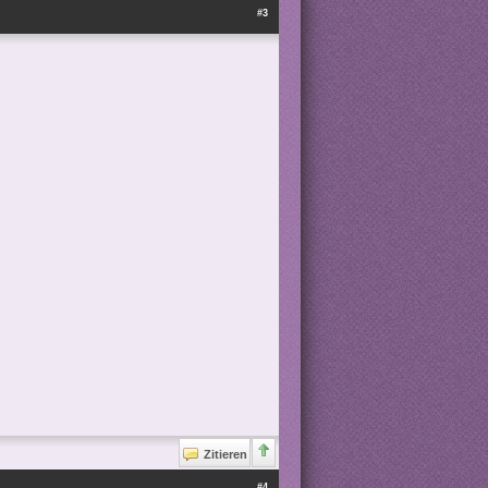
#3
Zitieren
#4