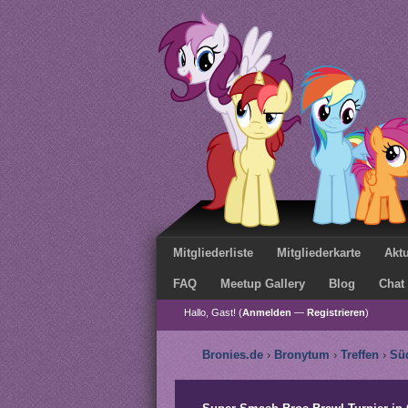
Mitgliederliste
Mitgliederkarte
Aktu
FAQ
Meetup Gallery
Blog
Chat
Hallo, Gast! (
Anmelden
—
Registrieren
)
Bronies.de
›
Bronytum
›
Treffen
›
Sü