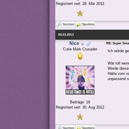
Registriert seit: 28. Mär 2012
Suchen
Spoilers
09.03.2013
Nice
RE: Super Smas
Cutie Mark Crusader
Ich würde ge
Wär toll wen
Werde dieses
Hätte vom nä
unpassend s
Beiträge: 16
Registriert seit: 30. Aug 2012
Suchen
Spoilers