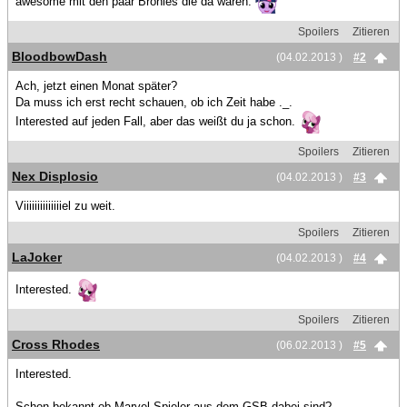
awesome mit den paar Bronies die da waren.
Spoilers
Zitieren
BloodbowDash
(04.02.2013 )
#2
Ach, jetzt einen Monat später?
Da muss ich erst recht schauen, ob ich Zeit habe ._.
Interested auf jeden Fall, aber das weißt du ja schon.
Spoilers
Zitieren
Nex Displosio
(04.02.2013 )
#3
Viiiiiiiiiiiiiiel zu weit.
Spoilers
Zitieren
LaJoker
(04.02.2013 )
#4
Interested.
Spoilers
Zitieren
Cross Rhodes
(06.02.2013 )
#5
Interested.
Schon bekannt ob Marvel-Spieler aus dem GSB dabei sind?