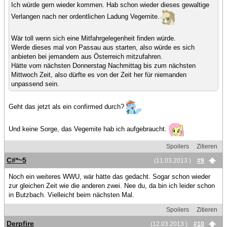
Ich würde gern wieder kommen. Hab schon wieder dieses gewaltige
Verlangen nach ner ordentlichen Ladung Vegemite.
Wär toll wenn sich eine Mitfahrgelegenheit finden würde.
Werde dieses mal von Passau aus starten, also würde es sich
anbieten bei jemandem aus Österreich mitzufahren.
Hätte vom nächsten Donnerstag Nachmittag bis zum nächsten
Mittwoch Zeit, also dürfte es von der Zeit her für niemanden
unpassend sein.
Geht das jetzt als ein confirmed durch?
Und keine Sorge, das Vegemite hab ich aufgebraucht.
Spoilers
Zitieren
C#*~5
(11.03.2013 )
#9
Noch ein weiteres WWU, wär hätte das gedacht. Sogar schon wieder
zur gleichen Zeit wie die anderen zwei. Nee du, da bin ich leider schon
in Butzbach. Vielleicht beim nächsten Mal.
Spoilers
Zitieren
Derpfire
(12.03.2013 )
#10