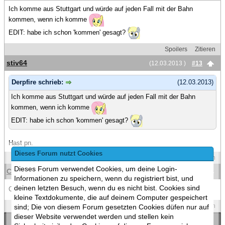
Ich komme aus Stuttgart und würde auf jeden Fall mit der Bahn
kommen, wenn ich komme
EDIT: habe ich schon 'kommen' gesagt?
Spoilers
Zitieren
stiv64
(12.03.2013 )
#13
Derpfire schrieb:
(12.03.2013)
Ich komme aus Stuttgart und würde auf jeden Fall mit der Bahn
kommen, wenn ich komme
EDIT: habe ich schon 'kommen' gesagt?
Hast pn.
Dieses Forum nutzt Cookies
Spoilers
Zitieren
Dieses Forum verwendet Cookies, um deine Login-
Cross Rhodes
(19.03.2013 )
#14
Informationen zu speichern, wenn du registriert bist, und
deinen letzten Besuch, wenn du es nicht bist. Cookies sind
Confirmed! Raskulls!
kleine Textdokumente, die auf deinem Computer gespeichert
Spoilers
Zitieren
sind; Die von diesem Forum gesetzten Cookies düfen nur auf
dieser Website verwendet werden und stellen kein
«
Ein Thema zurück
|
Ein Thema vor
»