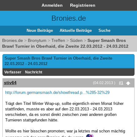
Anmelden
Registrieren
Bronies.de
Neue Beiträge
Aktuelle Beiträge
Suche
Bronies.de
>
Bronytum
>
Treffen
>
Süden
>
Super Smash Bros
Brawl Turnier in Oberhaid, die Zweite 22.03.2012 - 24.03.2012
Super Smash Bros Brawl Turnier in Oberhaid, die Zweite
22.03.2012 - 24.03.2012
Verfasser
Nachricht
stiv64
(04.02.2013 )
#1
http://forum.germansmash.de/showthread.p...%285-32%29
Trägt den Titel Winter Wrap-up, sollte eigentlich einen Monat früher
stattfinden, musste es aber auf den 22.03.2013 - 24.03.2013
verschieben, da es sonst direkt zwischen zwei anderen großen
Turnieren stattgefunden hätte.
Wollte es hier bisschen promoten; war ja letztes mal schon mächtig