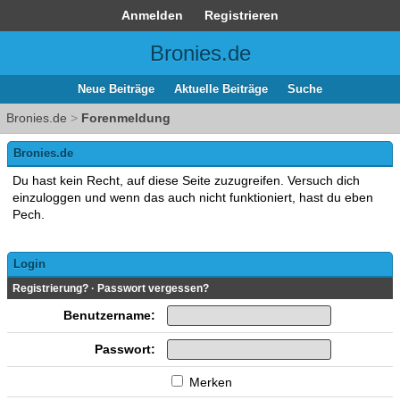
Anmelden
Registrieren
Bronies.de
Neue Beiträge
Aktuelle Beiträge
Suche
Bronies.de
>
Forenmeldung
Bronies.de
Du hast kein Recht, auf diese Seite zuzugreifen. Versuch dich
einzuloggen und wenn das auch nicht funktioniert, hast du eben
Pech.
Login
Registrierung?
·
Passwort vergessen?
Benutzername:
Passwort:
Merken