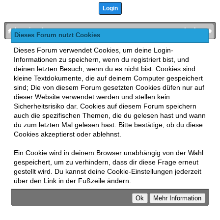
bronies.de
nach oben
Dieses Forum nutzt Cookies
Powered by
MyBB
, mobile Fassung:
MyBB GoMobile
.
Dieses Forum verwendet Cookies, um deine Login-
Zur Desktop-Version wechseln
Informationen zu speichern, wenn du registriert bist, und
This forum uses
Lukasz Tkacz
MyBB addons.
deinen letzten Besuch, wenn du es nicht bist. Cookies sind
kleine Textdokumente, die auf deinem Computer gespeichert
sind; Die von diesem Forum gesetzten Cookies düfen nur auf
dieser Website verwendet werden und stellen kein
Sicherheitsrisiko dar. Cookies auf diesem Forum speichern
auch die spezifischen Themen, die du gelesen hast und wann
du zum letzten Mal gelesen hast. Bitte bestätige, ob du diese
Cookies akzeptierst oder ablehnst.
Ein Cookie wird in deinem Browser unabhängig von der Wahl
gespeichert, um zu verhindern, dass dir diese Frage erneut
gestellt wird. Du kannst deine Cookie-Einstellungen jederzeit
über den Link in der Fußzeile ändern.